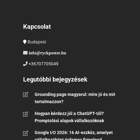
Kapcsolat
Budapest
info@ryckposter.hu
+36707705049
Legutóbbi bejegyzések
Grounding page magyarul: mire jó és mit
tartalmazzon?
Hogyan kérdezz jól a ChatGPT-től?
Promptolási alapok vállalkozóknak
Google I/O 2026: 16 AI-eszköz, amelyet
vállalkozóként érdemes figyelned