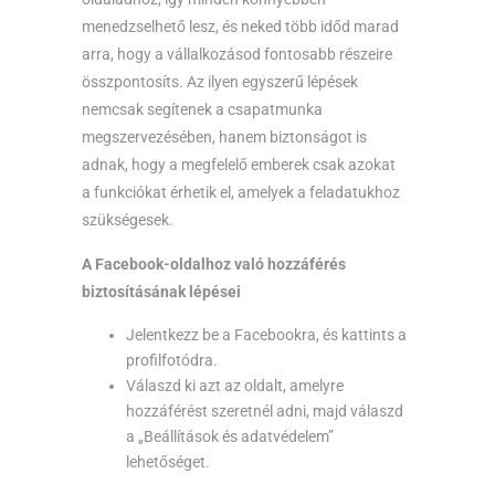
menedzselhető lesz, és neked több időd marad
arra, hogy a vállalkozásod fontosabb részeire
összpontosíts. Az ilyen egyszerű lépések
nemcsak segítenek a csapatmunka
megszervezésében, hanem biztonságot is
adnak, hogy a megfelelő emberek csak azokat
a funkciókat érhetik el, amelyek a feladatukhoz
szükségesek.
A Facebook-oldalhoz való hozzáférés
biztosításának lépései
Jelentkezz be a Facebookra, és kattints a
profilfotódra.
Válaszd ki azt az oldalt, amelyre
hozzáférést szeretnél adni, majd válaszd
a „Beállítások és adatvédelem”
lehetőséget.