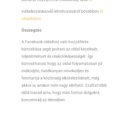
Vállalkozáskezelő létrehozásáról bővebben
itt
olvashatsz
.
Összegzés
A Facebook-oldalhoz való hozzáférés
biztosítása segít javítani az oldal kezelését,
teljesítményét és reakcióképességét. Így
biztosíthatod, hogy az oldal folyamatosan jól
működjön, hatékonyan növekedjen és
fenntartja a közönség elköteleződését, még
akkor is, amikor nem vagy elérhető. Ezáltal több
időd marad arra, hogy más fontos dolgokra
koncentrálj az életedben.