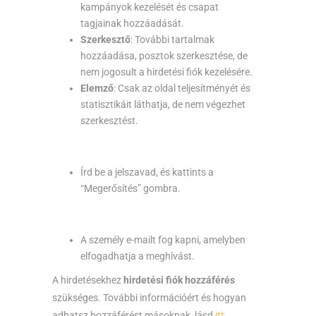
kampányok kezelését és csapat
tagjainak hozzáadását.
Szerkesztő
: További tartalmak
hozzáadása, posztok szerkesztése, de
nem jogosult a hirdetési fiók kezelésére.
Elemző
: Csak az oldal teljesítményét és
statisztikáit láthatja, de nem végezhet
szerkesztést.
Írd be a jelszavad, és kattints a
“Megerősítés” gombra.
A személy e-mailt fog kapni, amelyben
elfogadhatja a meghívást.
A hirdetésekhez
hirdetési fiók hozzáférés
szükséges. További információért és hogyan
adhatsz hozzáférést másoknak, lásd
itt
.