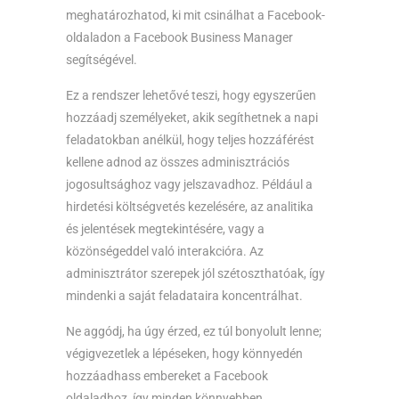
meghatározhatod, ki mit csinálhat a Facebook-
oldaladon a Facebook Business Manager
segítségével.
Ez a rendszer lehetővé teszi, hogy egyszerűen
hozzáadj személyeket, akik segíthetnek a napi
feladatokban anélkül, hogy teljes hozzáférést
kellene adnod az összes adminisztrációs
jogosultsághoz vagy jelszavadhoz. Például a
hirdetési költségvetés kezelésére, az analitika
és jelentések megtekintésére, vagy a
közönségeddel való interakcióra. Az
adminisztrátor szerepek jól szétoszthatóak, így
mindenki a saját feladataira koncentrálhat.
Ne aggódj, ha úgy érzed, ez túl bonyolult lenne;
végigvezetlek a lépéseken, hogy könnyedén
hozzáadhass embereket a Facebook
oldaladhoz, így minden könnyebben