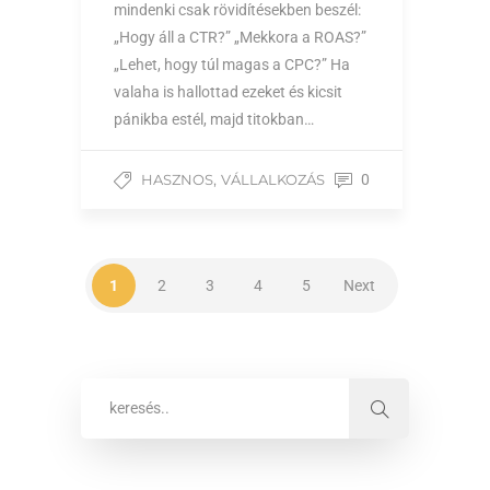
mindenki csak rövidítésekben beszél:
„Hogy áll a CTR?” „Mekkora a ROAS?”
„Lehet, hogy túl magas a CPC?” Ha
valaha is hallottad ezeket és kicsit
pánikba estél, majd titokban…
,
HASZNOS
VÁLLALKOZÁS
0
1
2
3
4
5
Next