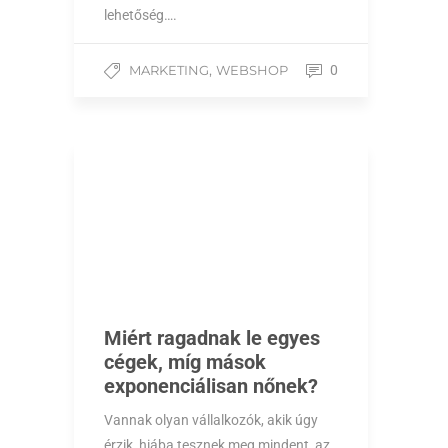
lehetőség….
,
MARKETING
WEBSHOP
0
Miért ragadnak le egyes
cégek, míg mások
exponenciálisan nőnek?
Vannak olyan vállalkozók, akik úgy
érzik, hiába tesznek meg mindent, az