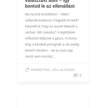
választást adni – így
bontod le az ellenállást
Ne nyomd erősebben! – Miért
vallanak kudarcot a legjobb érveink?
Képzeld el, hogy az autód elakadt a
sárban. Mit csinálsz? A legtöbben
reflexből rálépnek a gázra. A motor
bőg, a kerekek pörögnek, a sár pedig
beterít mindent – de az autó egy
centit sem mozdul….
,
MARKETING
VÁLLALKOZÁS
0