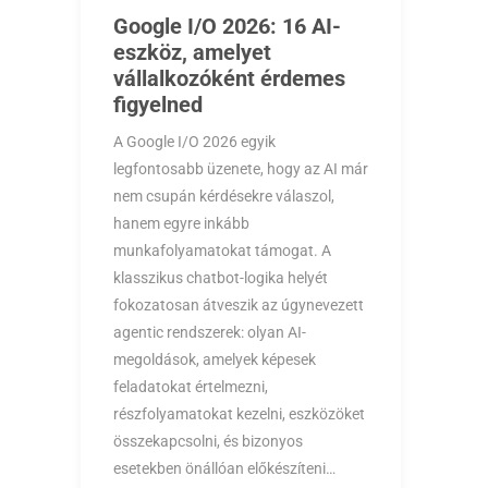
Google I/O 2026: 16 AI-
eszköz, amelyet
vállalkozóként érdemes
figyelned
A Google I/O 2026 egyik
legfontosabb üzenete, hogy az AI már
nem csupán kérdésekre válaszol,
hanem egyre inkább
munkafolyamatokat támogat. A
klasszikus chatbot-logika helyét
fokozatosan átveszik az úgynevezett
agentic rendszerek: olyan AI-
megoldások, amelyek képesek
feladatokat értelmezni,
részfolyamatokat kezelni, eszközöket
összekapcsolni, és bizonyos
esetekben önállóan előkészíteni…