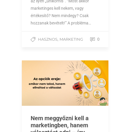
az ilyen „unikornis”. “Most akkor
marketinges kell nekem, vagy
értékesítő? Nem mindegy? Csak
hozzanak bevételt!” A probléma…
,
HASZNOS
MARKETING
0
Nem meggyőzni kell a
marketingben, hanem