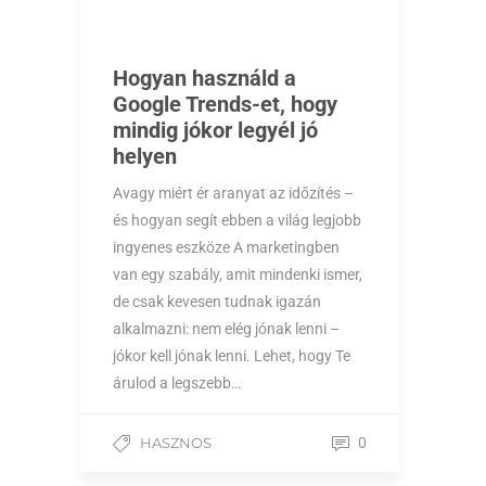
Hogyan használd a
Google Trends-et, hogy
mindig jókor legyél jó
helyen
Avagy miért ér aranyat az időzítés –
és hogyan segít ebben a világ legjobb
ingyenes eszköze A marketingben
van egy szabály, amit mindenki ismer,
de csak kevesen tudnak igazán
alkalmazni: nem elég jónak lenni –
jókor kell jónak lenni. Lehet, hogy Te
árulod a legszebb…
HASZNOS
0