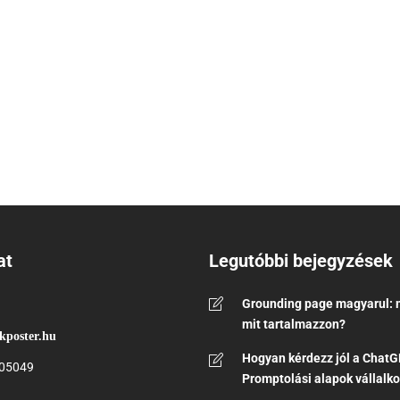
at
Legutóbbi bejegyzések
Grounding page magyarul: m
mit tartalmazzon?
kposter.hu
Hogyan kérdezz jól a ChatG
05049
Promptolási alapok vállalk