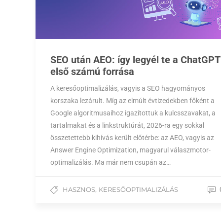
SEO után AEO: így legyél te a ChatGPT
első számú forrása
A keresőoptimalizálás, vagyis a SEO hagyományos
korszaka lezárult. Míg az elmúlt évtizedekben főként a
Google algoritmusaihoz igazítottuk a kulcsszavakat, a
tartalmakat és a linkstruktúrát, 2026-ra egy sokkal
összetettebb kihívás került előtérbe: az AEO, vagyis az
Answer Engine Optimization, magyarul válaszmotor-
optimalizálás. Ma már nem csupán az…
,
HASZNOS
KERESŐOPTIMALIZÁLÁS