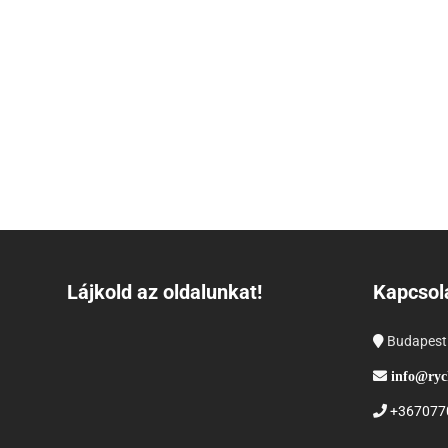
Lájkold az oldalunkat!
Kapcsol
Budapest
info@ryc
+367077