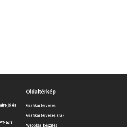
Oldaltérkép
ire jó és
Grafikai tervezés
Grafikai tervezés árak
PT-től?
Weboldal készítés