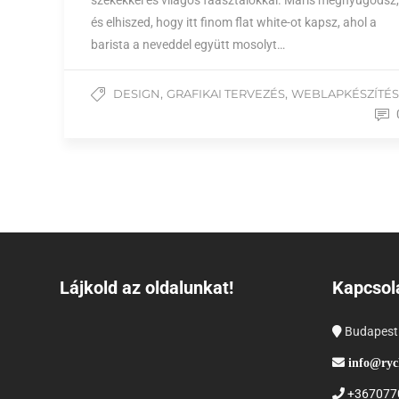
székekkel és világos faasztalokkal. Máris megnyugodsz,
és elhiszed, hogy itt finom flat white-ot kapsz, ahol a
barista a neveddel együtt mosolyt…
,
,
DESIGN
GRAFIKAI TERVEZÉS
WEBLAPKÉSZÍTÉS
Lájkold az oldalunkat!
Kapcsol
Budapest
info@ryc
+367077