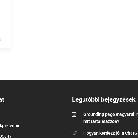
0
at
Legutóbbi bejegyzések
Grounding page magyarul: m
mit tartalmazzon?
kposter.hu
Hogyan kérdezz jól a ChatG
05049