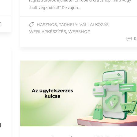
regisztrátorok ajánlatai: „Próbáld ki a .shop, .info vagy
.bolt végződést!” De vajon…
0
,
,
,
HASZNOS
TÁRHELY
VÁLLALKOZÁS
,
WEBLAPKÉSZÍTÉS
WEBSHOP
0
g