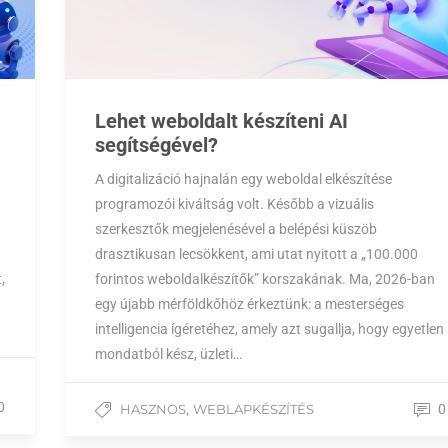
Lehet weboldalt készíteni AI
segítségével?
A digitalizáció hajnalán egy weboldal elkészítése
programozói kiváltság volt. Később a vizuális
szerkesztők megjelenésével a belépési küszöb
drasztikusan lecsökkent, ami utat nyitott a „100.000
,
forintos weboldalkészítők” korszakának. Ma, 2026-ban
egy újabb mérföldkőhöz érkeztünk: a mesterséges
intelligencia ígéretéhez, amely azt sugallja, hogy egyetlen
mondatból kész, üzleti…
0
,
HASZNOS
WEBLAPKÉSZÍTÉS
0