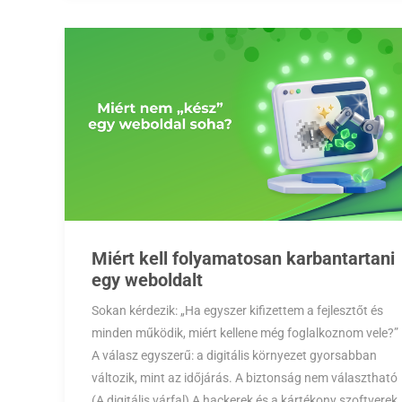
Miért kell folyamatosan karbantartani
egy weboldalt
Sokan kérdezik: „Ha egyszer kifizettem a fejlesztőt és
minden működik, miért kellene még foglalkoznom vele?”
A válasz egyszerű: a digitális környezet gyorsabban
változik, mint az időjárás. A biztonság nem választható
(A digitális várfal) A hackerek és a kártékony szoftverek