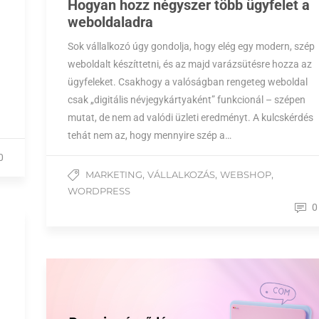
Hogyan hozz négyszer több ügyfelet a
weboldaladra
Sok vállalkozó úgy gondolja, hogy elég egy modern, szép
weboldalt készíttetni, és az majd varázsütésre hozza az
ügyfeleket. Csakhogy a valóságban rengeteg weboldal
csak „digitális névjegykártyaként” funkcionál – szépen
mutat, de nem ad valódi üzleti eredményt. A kulcskérdés
tehát nem az, hogy mennyire szép a…
0
,
,
,
MARKETING
VÁLLALKOZÁS
WEBSHOP
WORDPRESS
0