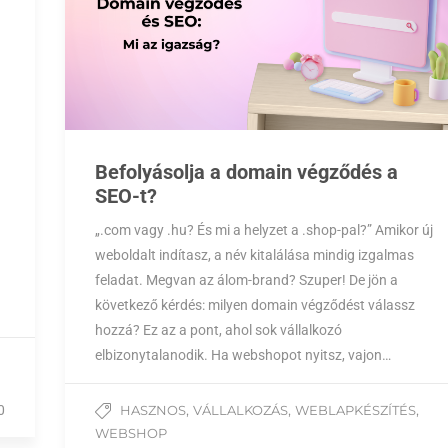
Befolyásolja a domain végződés a
SEO-t?
„.com vagy .hu? És mi a helyzet a .shop-pal?” Amikor új
weboldalt indítasz, a név kitalálása mindig izgalmas
feladat. Megvan az álom-brand? Szuper! De jön a
következő kérdés: milyen domain végződést válassz
hozzá? Ez az a pont, ahol sok vállalkozó
elbizonytalanodik. Ha webshopot nyitsz, vajon…
,
,
,
0
HASZNOS
VÁLLALKOZÁS
WEBLAPKÉSZÍTÉS
WEBSHOP