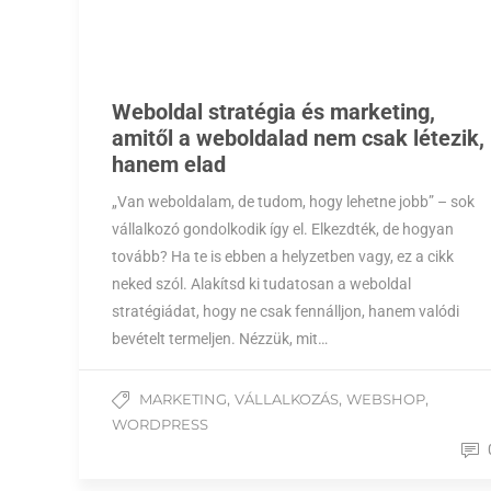
Weboldal stratégia és marketing,
amitől a weboldalad nem csak létezik,
hanem elad
„Van weboldalam, de tudom, hogy lehetne jobb” – sok
vállalkozó gondolkodik így el. Elkezdték, de hogyan
tovább? Ha te is ebben a helyzetben vagy, ez a cikk
neked szól. Alakítsd ki tudatosan a weboldal
stratégiádat, hogy ne csak fennálljon, hanem valódi
bevételt termeljen. Nézzük, mit…
,
,
,
MARKETING
VÁLLALKOZÁS
WEBSHOP
WORDPRESS