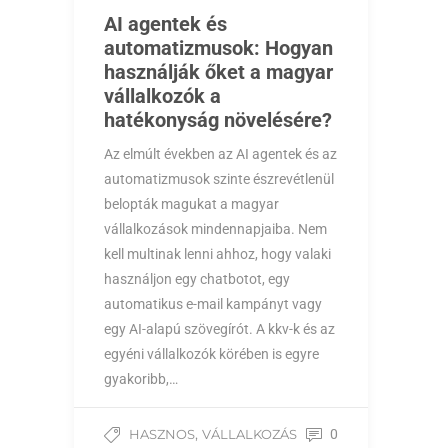
AI agentek és
automatizmusok: Hogyan
használják őket a magyar
vállalkozók a
hatékonyság növelésére?
Az elmúlt években az AI agentek és az
automatizmusok szinte észrevétlenül
belopták magukat a magyar
vállalkozások mindennapjaiba. Nem
kell multinak lenni ahhoz, hogy valaki
használjon egy chatbotot, egy
automatikus e-mail kampányt vagy
egy AI-alapú szövegírót. A kkv-k és az
egyéni vállalkozók körében is egyre
gyakoribb,…
,
HASZNOS
VÁLLALKOZÁS
0