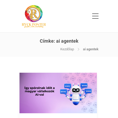
Címke:
ai agentek
Kezdőlap
ai agentek