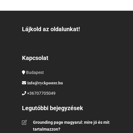
Lájkold az oldalunkat!
Kapcsolat
Budapest
info@ryckposter.hu
+36707705049
Legutóbbi bejegyzések
Grounding page magyarul: mire jó és mit
tartalmazzon?