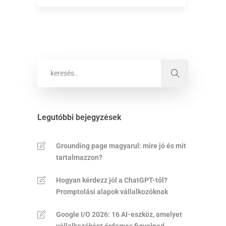
Legutóbbi bejegyzések
Grounding page magyarul: mire jó és mit
tartalmazzon?
Hogyan kérdezz jól a ChatGPT-től?
Promptolási alapok vállalkozóknak
Google I/O 2026: 16 AI-eszköz, amelyet
vállalkozóként érdemes figyelned