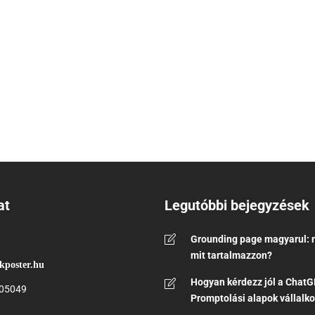
at
Legutóbbi bejegyzések
Grounding page magyarul: m
mit tartalmazzon?
kposter.hu
Hogyan kérdezz jól a ChatG
05049
Promptolási alapok vállalk