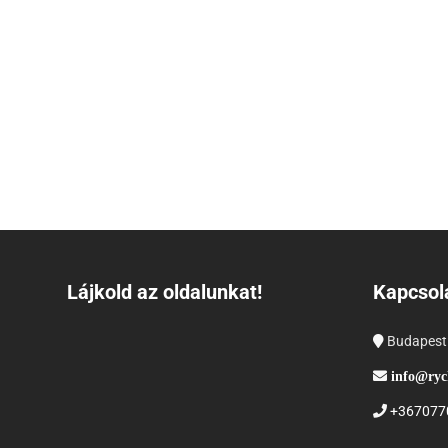
Lájkold az oldalunkat!
Kapcsol
Budapest
info@ryc
+367077