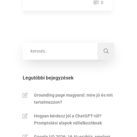
0
Legutóbbi bejegyzések
Grounding page magyarul: mire jó és mit
tartalmazzon?
Hogyan kérdezz jól a ChatGPT-től?
Promptolási alapok vállalkozóknak
Google I/O 2026: 16 AI-eszköz, amelyet