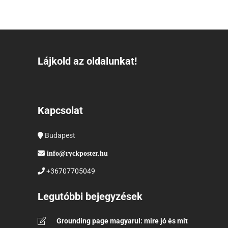
Lájkold az oldalunkat!
Kapcsolat
Budapest
info@ryckposter.hu
+36707705049
Legutóbbi bejegyzések
Grounding page magyarul: mire jó és mit