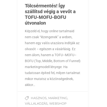
Tölcsérmentés! Így
szállítsd végig a vevőt a
TOFU-MOFU-BOFU
útvonalon
Képzeld el, hogy online tartalmaid
nem csak “lézengenek” a weben,
hanem egy valós utazásra indítják az
olvasót – egészen a vásárlásig. Ez
nem álom, hanem a TOFU–MOFU–
BOFU (Top, Middle, Bottom of Funnel)
marketingmodell lényege. Ha
tudatosan építed fel, milyen tartalmat
mikor mutatsz a közönségednek,
akkor…
,
,
HASZNOS
MARKETING
,
VÁLLALKOZÁS
WEBSHOP