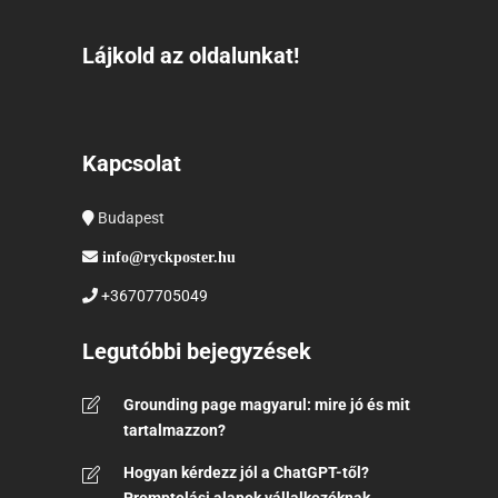
Lájkold az oldalunkat!
Kapcsolat
Budapest
info@ryckposter.hu
+36707705049
Legutóbbi bejegyzések
Grounding page magyarul: mire jó és mit
tartalmazzon?
Hogyan kérdezz jól a ChatGPT-től?