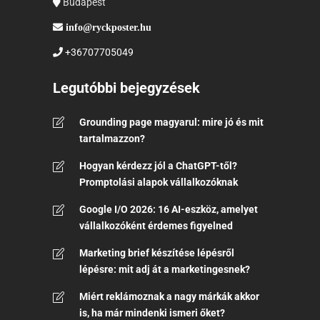
Budapest
info@ryckposter.hu
+36707705049
Legutóbbi bejegyzések
Grounding page magyarul: mire jó és mit
tartalmazzon?
Hogyan kérdezz jól a ChatGPT-től?
Promptolási alapok vállalkozóknak
Google I/O 2026: 16 AI-eszköz, amelyet
vállalkozóként érdemes figyelned
Marketing brief készítése lépésről
lépésre: mit adj át a marketingesnek?
Miért reklámoznak a nagy márkák akkor
is, ha már mindenki ismeri őket?