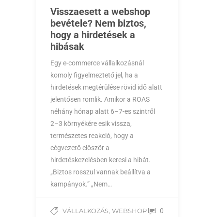
Visszaesett a webshop
bevétele? Nem biztos,
hogy a hirdetések a
hibásak
Egy e-commerce vállalkozásnál
komoly figyelmeztető jel, ha a
hirdetések megtérülése rövid idő alatt
jelentősen romlik. Amikor a ROAS
néhány hónap alatt 6–7-es szintről
2–3 környékére esik vissza,
természetes reakció, hogy a
cégvezető először a
hirdetéskezelésben keresi a hibát.
„Biztos rosszul vannak beállítva a
kampányok.” „Nem…
,
VÁLLALKOZÁS
WEBSHOP
0