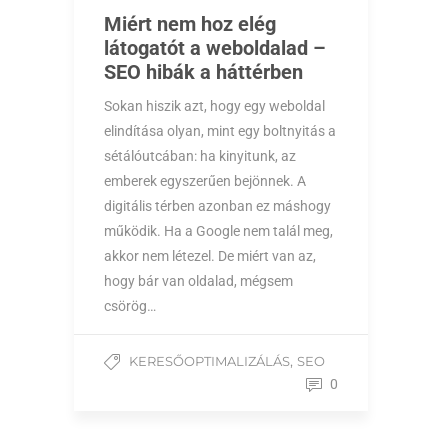
Miért nem hoz elég
látogatót a weboldalad –
SEO hibák a háttérben
Sokan hiszik azt, hogy egy weboldal
elindítása olyan, mint egy boltnyitás a
sétálóutcában: ha kinyitunk, az
emberek egyszerűen bejönnek. A
digitális térben azonban ez máshogy
működik. Ha a Google nem talál meg,
akkor nem létezel. De miért van az,
hogy bár van oldalad, mégsem
csörög…
,
KERESŐOPTIMALIZÁLÁS
SEO
0