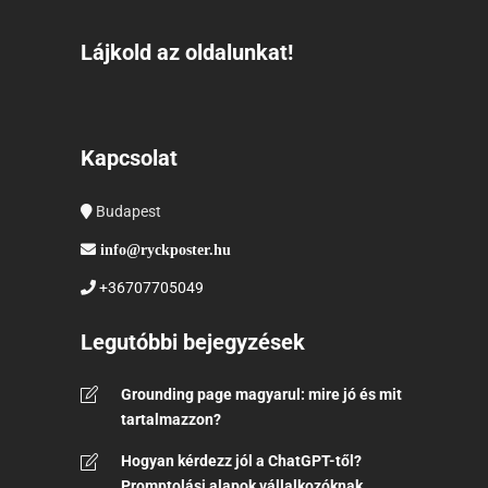
Lájkold az oldalunkat!
Kapcsolat
Budapest
info@ryckposter.hu
+36707705049
Legutóbbi bejegyzések
Grounding page magyarul: mire jó és mit
tartalmazzon?
Hogyan kérdezz jól a ChatGPT-től?
Promptolási alapok vállalkozóknak