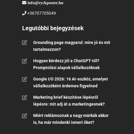
info@ryckposter.hu
+36707705049
Legutóbbi bejegyzések
Grounding page magyarul: mire jó és mit
tartalmazzon?
Hogyan kérdezz jól a ChatGPT-től?
Promptolási alapok vállalkozóknak
Google I/O 2026: 16 AI-eszköz, amelyet
vállalkozóként érdemes figyelned
Marketing brief készítése lépésről
lépésre: mit adj át a marketingesnek?
Miért reklámoznak a nagy márkák akkor
is, ha már mindenki ismeri őket?