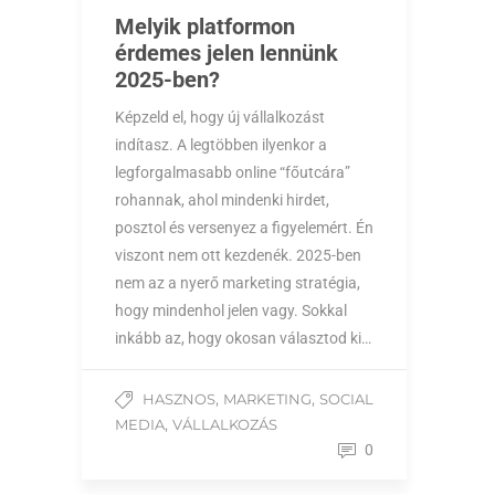
Melyik platformon
érdemes jelen lennünk
2025-ben?
Képzeld el, hogy új vállalkozást
indítasz. A legtöbben ilyenkor a
legforgalmasabb online “főutcára”
rohannak, ahol mindenki hirdet,
posztol és versenyez a figyelemért. Én
viszont nem ott kezdenék. 2025-ben
nem az a nyerő marketing stratégia,
hogy mindenhol jelen vagy. Sokkal
inkább az, hogy okosan választod ki…
,
,
HASZNOS
MARKETING
SOCIAL
,
MEDIA
VÁLLALKOZÁS
0