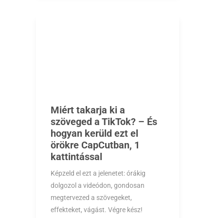
Miért takarja ki a
szöveged a TikTok? – És
hogyan kerüld ezt el
örökre CapCutban, 1
kattintással
Képzeld el ezt a jelenetet: órákig
dolgozol a videódon, gondosan
megtervezed a szövegeket,
effekteket, vágást. Végre kész!