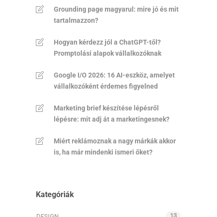
Grounding page magyarul: mire jó és mit
tartalmazzon?
Hogyan kérdezz jól a ChatGPT-től?
Promptolási alapok vállalkozóknak
Google I/O 2026: 16 AI-eszköz, amelyet
vállalkozóként érdemes figyelned
Marketing brief készítése lépésről
lépésre: mit adj át a marketingesnek?
Miért reklámoznak a nagy márkák akkor
is, ha már mindenki ismeri őket?
Kategóriák
13
DESIGN