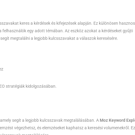
sszavakat keres a kérdések és kifejezések alapján. Ez különösen hasznos
l a felhasználók egy adott témában. Az eszköz azokat a kérdéseket gyűjti
segít megtalálni a legjobb kulcsszavakat a válaszok keresésére.
ez
SEO stratégiák kidolgozásában.
 amely segít a legjobb kulcsszavak megtalálásában. A
Moz Keyword Expl
lemzést végezhetsz, és elemzéseket kaphatsz a keresési volumenekről. E