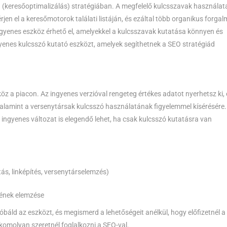
O (keresőoptimalizálás) stratégiában. A megfelelő kulcsszavak használat
n el a keresőmotorok találati listáján, és ezáltal több organikus forgal
ngyenes eszköz érhető el, amelyekkel a kulcsszavak kutatása könnyen és
enes kulcsszó kutató eszközt, amelyek segíthetnek a SEO stratégiád
z a piacon. Az ingyenes verzióval rengeteg értékes adatot nyerhetsz ki, 
valamint a versenytársak kulcsszó használatának figyelemmel kísérésére.
z ingyenes változat is elegendő lehet, ha csak kulcsszó kutatásra van
s, linképítés, versenytárselemzés)
jének elemzése
óbáld az eszközt, és megismerd a lehetőségeit anélkül, hogy előfizetnél a
komolyan szeretnél foglalkozni a SEO-val.