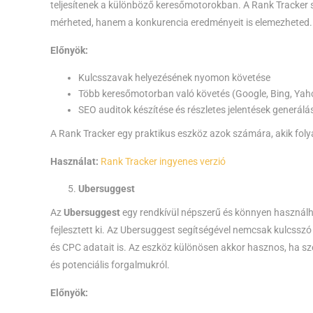
teljesítenek a különböző keresőmotorokban. A Rank Tracker
mérheted, hanem a konkurencia eredményeit is elemezheted.
Előnyök:
Kulcsszavak helyezésének nyomon követése
Több keresőmotorban való követés (Google, Bing, Yaho
SEO auditok készítése és részletes jelentések generálá
A Rank Tracker egy praktikus eszköz azok számára, akik fol
Használat:
Rank Tracker ingyenes verzió
Ubersuggest
Az
Ubersuggest
egy rendkívül népszerű és könnyen használha
fejlesztett ki. Az Ubersuggest segítségével nemcsak kulcsszó
és CPC adatait is. Az eszköz különösen akkor hasznos, ha sz
és potenciális forgalmukról.
Előnyök: