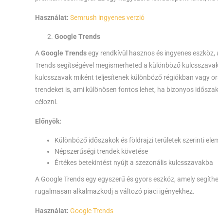
Használat:
Semrush ingyenes verzió
Google Trends
A
Google Trends
egy rendkívül hasznos és ingyenes eszköz, 
Trends segítségével megismerheted a különböző kulcsszavak 
kulcsszavak miként teljesítenek különböző régiókban vagy o
trendeket is, ami különösen fontos lehet, ha bizonyos idősz
célozni.
Előnyök:
Különböző időszakok és földrajzi területek szerinti el
Népszerűségi trendek követése
Értékes betekintést nyújt a szezonális kulcsszavakba
A Google Trends egy egyszerű és gyors eszköz, amely segíth
rugalmasan alkalmazkodj a változó piaci igényekhez.
Használat:
Google Trends