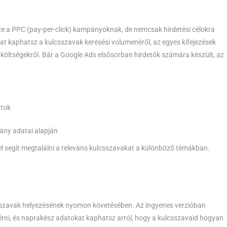
e a PPC (pay-per-click) kampányoknak, de nemcsak hirdetési célokra
at kaphatsz a kulcsszavak keresési volumenéről, az egyes kifejezések
i költségekről. Bár a Google Ads elsősorban hirdetők számára készült, az
atok
ány adatai alapján
l segít megtalálni a releváns kulcsszavakat a különböző témákban.
sszavak helyezésének nyomon követésében. Az ingyenes verzióban
sérni, és naprakész adatokat kaphatsz arról, hogy a kulcsszavaid hogyan