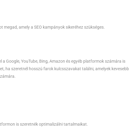
ot megad, amely a SEO kampányok sikeréhez szükséges.
el a Google, YouTube, Bing, Amazon és egyéb platformok számára is
t, ha szeretnél hosszú farok kulcsszavakat találni, amelyek kevesebb
 számára.
tformon is szeretnék optimalizálni tartalmaikat.