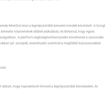
amely lehetővé teszi a legnépszerűbb keresési trendek követését. A Goog
keresési volumenének időbeli alakulását, és láthatod, hogy egyes
rszágokban. A platform segítségével könnyedén követheted a szezonális
akokban (pl. ünnepek, események) szeretnél a megfelelő kulcsszavakkal
emzés
et abban, hogy naprakészen kövesd a legnépszerűbb kereséseket, és