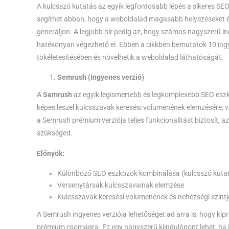
A kulcsszó kutatás az egyik legfontosabb lépés a sikeres SE
segíthet abban, hogy a weboldalad magasabb helyezéseket érje
generáljon. A legjobb hír pedig az, hogy számos nagyszerű i
hatékonyan végezhető el. Ebben a cikkben bemutatok 10 ingy
tökéletesítésében és növelhetik a weboldalad láthatóságát.
Semrush (Ingyenes verzió)
A
Semrush
az egyik legismertebb és legkomplexebb SEO eszkö
képes leszel kulcsszavak keresési volumenének elemzésére, 
a Semrush prémium verziója teljes funkcionalitást biztosít, a
szükséged.
Előnyök:
Különböző SEO eszközök kombinálása (kulcsszó kutatá
Versenytársak kulcsszavainak elemzése
Kulcsszavak keresési volumenének és nehézségi szint
A Semrush ingyenes verziója lehetőséget ad arra is, hogy kipr
prémium csomagra. Ez egy nagyszerű kiindulópont lehet, ha 