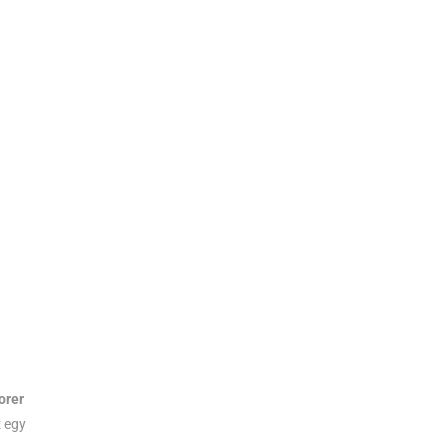
orer
z egy