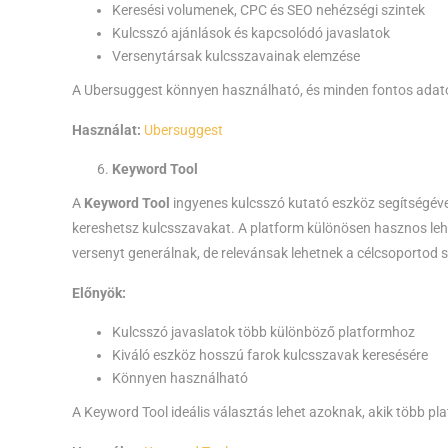
Keresési volumenek, CPC és SEO nehézségi szintek
Kulcsszó ajánlások és kapcsolódó javaslatok
Versenytársak kulcsszavainak elemzése
A Ubersuggest könnyen használható, és minden fontos adat
Használat:
Ubersuggest
Keyword Tool
A
Keyword Tool
ingyenes kulcsszó kutató eszköz segítségév
kereshetsz kulcsszavakat. A platform különösen hasznos lehe
versenyt generálnak, de relevánsak lehetnek a célcsoportod
Előnyök:
Kulcsszó javaslatok több különböző platformhoz
Kiváló eszköz hosszú farok kulcsszavak keresésére
Könnyen használható
A Keyword Tool ideális választás lehet azoknak, akik több pla