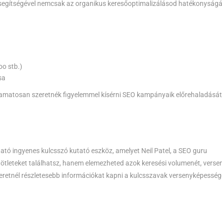
 segítségével nemcsak az organikus keresőoptimalizálásod hatékonyságá
o stb.)
sa
yamatosan szeretnék figyelemmel kísérni SEO kampányaik előrehaladását
tó ingyenes kulcsszó kutató eszköz, amelyet Neil Patel, a SEO guru
 ötleteket találhatsz, hanem elemezheted azok keresési volumenét, verse
eretnél részletesebb információkat kapni a kulcsszavak versenyképesség