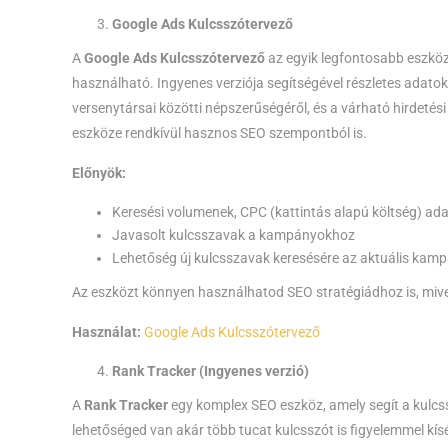
Google Ads Kulcsszótervező
A
Google Ads Kulcsszótervező
az egyik legfontosabb eszköz
használható. Ingyenes verziója segítségével részletes adatok
versenytársai közötti népszerűségéről, és a várható hirdetés
eszköze rendkívül hasznos SEO szempontból is.
Előnyök:
Keresési volumenek, CPC (kattintás alapú költség) ad
Javasolt kulcsszavak a kampányokhoz
Lehetőség új kulcsszavak keresésére az aktuális kamp
Az eszközt könnyen használhatod SEO stratégiádhoz is, mive
Használat:
Google Ads Kulcsszótervező
Rank Tracker (Ingyenes verzió)
A
Rank Tracker
egy komplex SEO eszköz, amely segít a kulc
lehetőséged van akár több tucat kulcsszót is figyelemmel kí