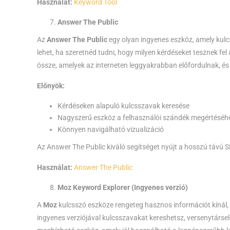
Használat:
Keyword Tool
Answer The Public
Az
Answer The Public
egy olyan ingyenes eszköz, amely kulc
lehet, ha szeretnéd tudni, hogy milyen kérdéseket tesznek fe
össze, amelyek az interneten leggyakrabban előfordulnak, és 
Előnyök:
Kérdéseken alapuló kulcsszavak keresése
Nagyszerű eszköz a felhasználói szándék megértéséh
Könnyen navigálható vizualizáció
Az Answer The Public kiváló segítséget nyújt a hosszú távú 
Használat:
Answer The Public
Moz Keyword Explorer (Ingyenes verzió)
A
Moz
kulcsszó eszköze rengeteg hasznos információt kínál,
ingyenes verziójával kulcsszavakat kereshetsz, versenytárse