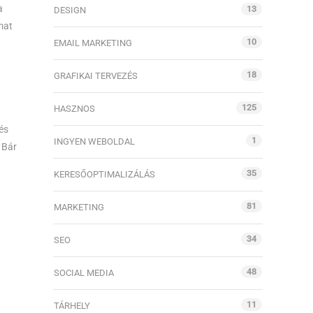
a
13
DESIGN
mat
10
EMAIL MARKETING
18
GRAFIKAI TERVEZÉS
125
HASZNOS
és
1
INGYEN WEBOLDAL
 Bár
35
KERESŐOPTIMALIZÁLÁS
81
MARKETING
34
SEO
48
SOCIAL MEDIA
11
TÁRHELY