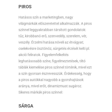
PIROS
Hatásos szín a marketingben, nagy
világmárkák előszeretettel alkalmazzák. A piros
színnel leggyakrabban társított gondolatok:
tűz, kirobbanó erő, szenvedély, szerelem, vér,
veszély. Érzelmi hatása:növeli az étvágyat;
cselekvésre ösztönöz, sürgetés érzését kelti pl.
akció feliratok. Figyelemfelkeltés
leghatásosabb színe, figyelmeztetések, tiltó
táblák kiemelése piros színnel történik, mivel ezt
a szín gyorsan észrevesszük. Érdekesség, hogy
a piros autókkal nagyobb a gyorshajtások
aránya, mivel erőt, dinamizmust sugároz.
Sikeres márkák piros színnel:
SÁRGA