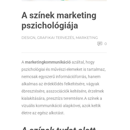
A színek marketing
pszichológiája
DESIGN
,
GRAFIKAI TERVEZÉS
,
MARKETING
0
A
marketingkommunikáció
azáltal, hogy
pszichológiai és művészi elemeket is tartalmaz,
nemcsak egyszerű információforrás, hanem
alkalmas az érdeklődés felkeltésére, vágyak
ébresztésére, asszociációk keltésére, érzelmek
kialakítására, presztízs teremtésre.A színek a
vizuális kommunikáció alapkövei, azok keltik
életre az egész alkotást.