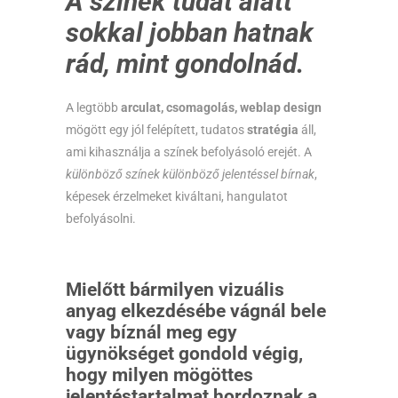
A színek tudat alatt
sokkal jobban hatnak
rád, mint gondolnád.
A legtöbb
arculat, csomagolás, weblap design
mögött egy jól felépített, tudatos
stratégia
áll,
ami kihasználja a színek befolyásoló erejét. A
különböző színek különböző jelentéssel bírnak
,
képesek érzelmeket kiváltani, hangulatot
befolyásolni.
Mielőtt bármilyen vizuális
anyag elkezdésébe vágnál bele
vagy bíznál meg egy
ügynökséget gondold végig,
hogy milyen mögöttes
jelentéstartalmat hordoznak a