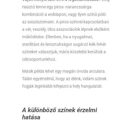
riasztó lenne egy piros- narancssárga
kombináció a weblapon, vagy ilyen színű póló
az asszisztensen. A piros színnel kapcsolatban
a vér, veszély, tilos asszociációk lépnek elsőként
működésbe. Ellenben, ha a nyugalmat,
sterilitást és letisztultságot sugárzó kék-fehér
színeket választjuk, máris közelebb kerültük a
célcsoportunkhoz.
Másik példa lehet egy magán óvoda arculata.
Talán egyértelmű, hogy az élénk, vidám színek
fogják leginkább kifejezni a hely hangulatát.
A különböző színek érzelmi
hatása