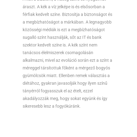
áraszt. A kék a víz jelképe is és elsősorban a
férfiak kedvelt színe. Biztosítja a biztonságot és
a megbízhatóságot a márkában. A legnagyobb
közösségi médiák is ezt a megbízhatóságot
sugalló színt használják, sőt az IT és bank
szektor kedvelt színe is. A kék színt nem
tanácsos élelmiszerek csomagolásán
alkalmazni, mivel az evolúció során ezt a színt a
méreggel társítottuk főként a mérgező bogyós
gyümölcsök miatt. Ellenben remek választás a
diétához, gyakran javasolják hogy ilyen színű
tányérról fogyasszuk el az ételt, ezzel
akadályozzák meg, hogy sokat együnk és így
sikeresebb lesz a fogyókúránk.