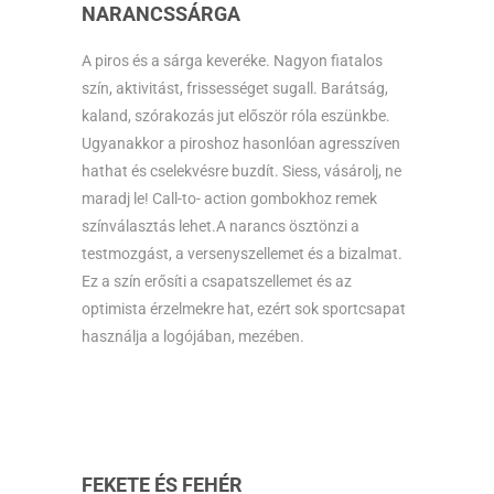
NARANCSSÁRGA
A piros és a sárga keveréke. Nagyon fiatalos
szín, aktivitást, frissességet sugall. Barátság,
kaland, szórakozás jut először róla eszünkbe.
Ugyanakkor a piroshoz hasonlóan agresszíven
hathat és cselekvésre buzdít. Siess, vásárolj, ne
maradj le! Call-to- action gombokhoz remek
színválasztás lehet.A narancs ösztönzi a
testmozgást, a versenyszellemet és a bizalmat.
Ez a szín erősíti a csapatszellemet és az
optimista érzelmekre hat, ezért sok sportcsapat
használja a logójában, mezében.
FEKETE ÉS FEHÉR