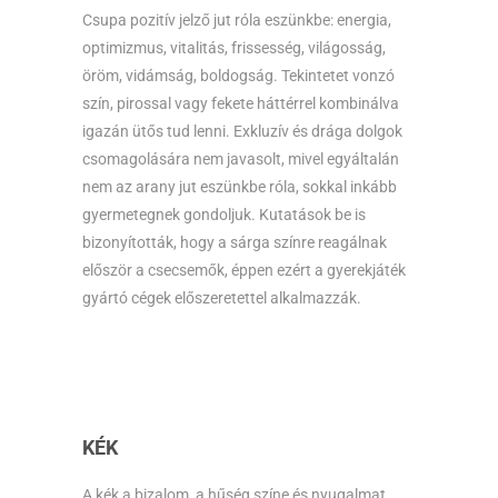
Csupa pozitív jelző jut róla eszünkbe: energia,
optimizmus, vitalitás, frissesség, világosság,
öröm, vidámság, boldogság. Tekintetet vonzó
szín, pirossal vagy fekete háttérrel kombinálva
igazán ütős tud lenni. Exkluzív és drága dolgok
csomagolására nem javasolt, mivel egyáltalán
nem az arany jut eszünkbe róla, sokkal inkább
gyermetegnek gondoljuk. Kutatások be is
bizonyították, hogy a sárga színre reagálnak
először a csecsemők, éppen ezért a gyerekjáték
gyártó cégek előszeretettel alkalmazzák.
KÉK
A kék a bizalom, a hűség színe és nyugalmat