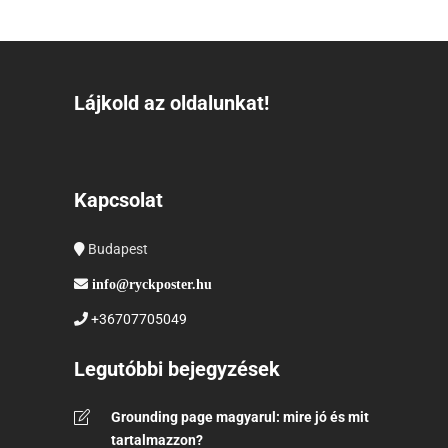
Lájkold az oldalunkat!
Kapcsolat
Budapest
info@ryckposter.hu
+36707705049
Legutóbbi bejegyzések
Grounding page magyarul: mire jó és mit
tartalmazzon?