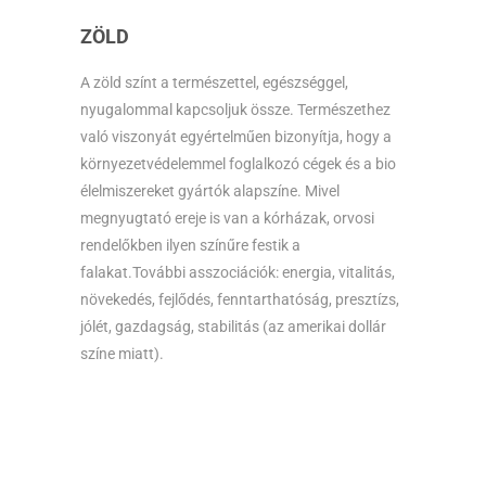
ZÖLD
A zöld színt a természettel, egészséggel,
nyugalommal kapcsoljuk össze. Természethez
való viszonyát egyértelműen bizonyítja, hogy a
környezetvédelemmel foglalkozó cégek és a bio
élelmiszereket gyártók alapszíne. Mivel
megnyugtató ereje is van a kórházak, orvosi
rendelőkben ilyen színűre festik a
falakat.További asszociációk: energia, vitalitás,
növekedés, fejlődés, fenntarthatóság, presztízs,
jólét, gazdagság, stabilitás (az amerikai dollár
színe miatt).