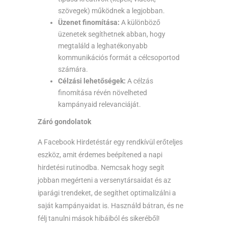
szövegek) működnek a legjobban.
Üzenet finomítása:
A különböző
üzenetek segíthetnek abban, hogy
megtaláld a leghatékonyabb
kommunikációs formát a célcsoportod
számára.
Célzási lehetőségek:
A célzás
finomítása révén növelheted
kampányaid relevanciáját.
Záró gondolatok
A Facebook Hirdetéstár egy rendkívül erőteljes
eszköz, amit érdemes beépítened a napi
hirdetési rutinodba. Nemcsak hogy segít
jobban megérteni a versenytársaidat és az
iparági trendeket, de segíthet optimalizálni a
saját kampányaidat is. Használd bátran, és ne
félj tanulni mások hibáiból és sikeréből!