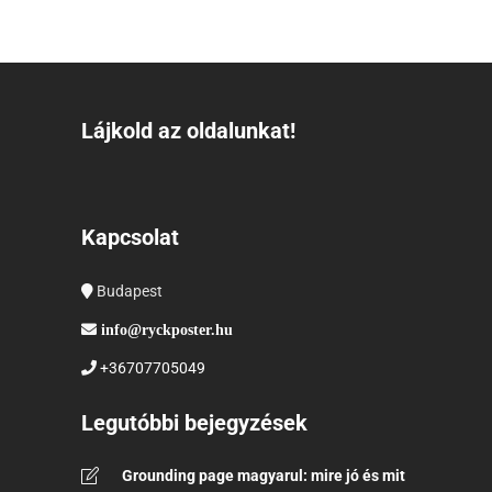
Lájkold az oldalunkat!
Kapcsolat
Budapest
info@ryckposter.hu
+36707705049
Legutóbbi bejegyzések
Grounding page magyarul: mire jó és mit