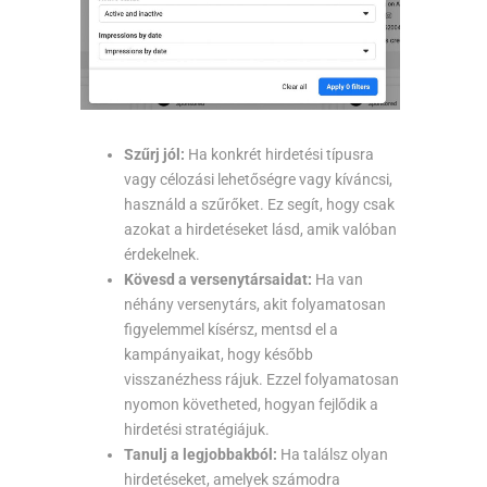
Szűrj jól:
Ha konkrét hirdetési típusra
vagy célozási lehetőségre vagy kíváncsi,
használd a szűrőket. Ez segít, hogy csak
azokat a hirdetéseket lásd, amik valóban
érdekelnek.
Kövesd a versenytársaidat:
Ha van
néhány versenytárs, akit folyamatosan
figyelemmel kísérsz, mentsd el a
kampányaikat, hogy később
visszanézhess rájuk. Ezzel folyamatosan
nyomon követheted, hogyan fejlődik a
hirdetési stratégiájuk.
Tanulj a legjobbakból:
Ha találsz olyan
hirdetéseket, amelyek számodra