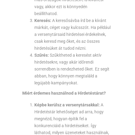
vagy, akkor ezt is könnyedén
beállíthatod.
Keresés:
A keresősávba írd be a kívánt
márkát, céget vagy kulcsszót. Ha például
a versenytársaid hirdetései érdekelnek,
csak keresd meg őket, és az összes
hirdetésüket át tudod nézni.
Szűrés:
Szűkítheted a keresést aktív
hirdetésekre, vagy akár időrendi
sorrendben is rendezheted őket. Ez segít
abban, hogy könnyen megtaláld a
legújabb kampányokat.
Miért érdemes használnod a Hirdetéstárat?
Képbe kerülsz a versenytársakkal:
A
Hirdetéstár lehetőséget ad arra, hogy
megnézd, hogyan építik fel a
konkurenciáid a hirdetéseiket. Így
láthatod, milyen üzeneteket használnak,