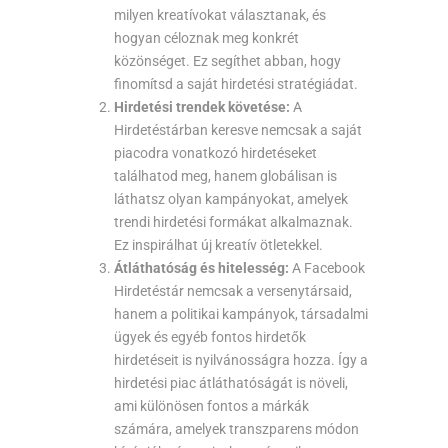
milyen kreatívokat választanak, és
hogyan céloznak meg konkrét
közönséget. Ez segíthet abban, hogy
finomítsd a saját hirdetési stratégiádat.
Hirdetési trendek követése:
A
Hirdetéstárban keresve nemcsak a saját
piacodra vonatkozó hirdetéseket
találhatod meg, hanem globálisan is
láthatsz olyan kampányokat, amelyek
trendi hirdetési formákat alkalmaznak.
Ez inspirálhat új kreatív ötletekkel.
Átláthatóság és hitelesség:
A Facebook
Hirdetéstár nemcsak a versenytársaid,
hanem a politikai kampányok, társadalmi
ügyek és egyéb fontos hirdetők
hirdetéseit is nyilvánosságra hozza. Így a
hirdetési piac átláthatóságát is növeli,
ami különösen fontos a márkák
számára, amelyek transzparens módon