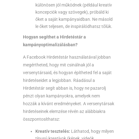
különösen jól működnek (például kreatív
koncepciók vagy szövegek), próbáld ki
őket a saját kampányaidban. Ne másold
le őket teljesen, de inspirálódhatsz tőlük.
Hogyan segíthet a Hirdetéstár a
kampányoptimalizálásban?
A Facebook Hirdetéstár használatával jobban
megértheted, hogy mit csinálnak jól a
versenytársaid, és hogyan építheted fel a saját
hirdetéseidet a legjobban. Ráadásul a
Hirdetéstár segít abban is, hogy ne pazarolj
pénzt olyan kampányokra, amelyek nem
hozzák a kívánt eredményeket. A versenytársak
hirdetéseinek elemzése révén az alábbiakra
összpontosíthatsz:
Kreatív tesztelés:
Láthatod, hogy milyen
típusú kreatívok (képek, videók,