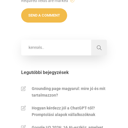
Required fields are marked
Legutóbbi bejegyzések
Grounding page magyarul: mire jó és mit
tartalmazzon?
Hogyan kérdezz jól a ChatGPT-től?
Promptolási alapok vállalkozóknak
Google I/O 2026: 16 AI-eszköz, amelyet