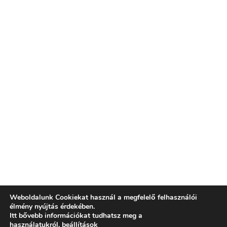
Weboldalunk Cookiekat használ a megfelelő felhasználói
élmény nyújtás érdekében.
Itt bővebb információkat tudhatsz meg a
használatukról.
beállítások