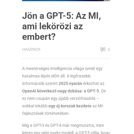
Jön a GPT-5: Az MI,
ami lekörözi az
embert?
HASZNOS
0
A mesterséges intelligencia világa ismét egy
hatalmas lépés előtt áll. A legfrissebb
információk szerint
2025 nyarán
érkezhet az
OpenAI következő nagy dobása: a GPT-5
. De
ez nem csupán egy újabb verziófrissítés –
sokkal inkább
egy új korszak kezdete
az MI-
fejlesztések történetében.
Míg a GPT-3 és GPT-4 már megmutatta, mire
képes egy gépi nyelvi modell, a GPT-5 célja, hogy