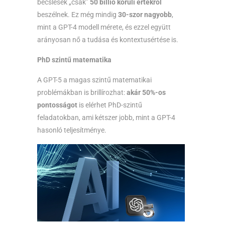
becslések „csak”
50 billió körüli értékről
beszélnek. Ez még mindig
30-szor nagyobb
,
mint a GPT-4 modell mérete, és ezzel együtt
arányosan nő a tudása és kontextusértése is.
PhD szintű matematika
A GPT-5 a magas szintű matematikai
problémákban is brillírozhat:
akár 50%-os
pontosságot
is elérhet PhD-szintű
feladatokban, ami kétszer jobb, mint a GPT-4
hasonló teljesítménye.