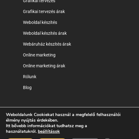
Grafikai tervezés
Grafikai tervezés árak
Weboldal készítés
Weboldal készítés árak
Webáruház készítés árak
Online marketing
Online marketing árak
Rólunk
Blog
Weboldalunk Cookiekat használ a megfelelő felhasználói
élmény nyújtás érdekében.
Copyright © 2014-2025 Ryck Poster Creative
Itt bővebb információkat tudhatsz meg a
használatukról.
beállítások
Agency - Web-Graphic-Marketing |
ÁSZF
|
Adatkezelési Tájékoztató