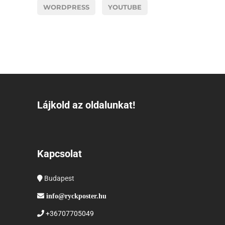
WORDPRESS
YOUTUBE
Lájkold az oldalunkat!
Kapcsolat
Budapest
info@ryckposter.hu
+36707705049