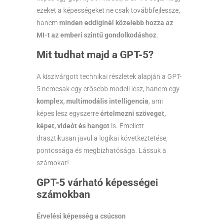
ezeket a képességeket ne csak továbbfejlessze,
hanem
minden eddiginél közelebb hozza az
MI-t az emberi szintű gondolkodáshoz
.
Mit tudhat majd a GPT-5?
A kiszivárgott technikai részletek alapján a GPT-
5 nemcsak egy erősebb modell lesz, hanem egy
komplex, multimodális intelligencia
, ami
képes lesz egyszerre
értelmezni szöveget,
képet, videót és hangot
is. Emellett
drasztikusan javul a logikai következtetése,
pontossága és megbízhatósága. Lássuk a
számokat!
GPT-5 várható képességei
számokban
Érvelési képesség a csúcson