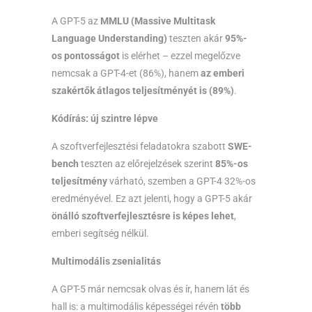
A GPT-5 az
MMLU (Massive Multitask
Language Understanding)
teszten akár
95%-
os pontosságot
is elérhet – ezzel megelőzve
nemcsak a GPT-4-et (86%), hanem
az emberi
szakértők átlagos teljesítményét is (89%)
.
Kódírás: új szintre lépve
A szoftverfejlesztési feladatokra szabott
SWE-
bench
teszten az előrejelzések szerint
85%-os
teljesítmény
várható, szemben a GPT-4 32%-os
eredményével. Ez azt jelenti, hogy a GPT-5 akár
önálló szoftverfejlesztésre is képes lehet
,
emberi segítség nélkül.
Multimodális zsenialitás
A GPT-5 már nemcsak olvas és ír, hanem lát és
hall is: a multimodális képességei révén
több