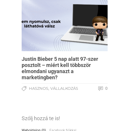
Justin Bieber 5 nap alatt 97-szer
posztolt – miért kell többször
elmondani ugyanazt a
marketingben?
,
HASZNOS
VÁLLALKOZÁS
0
Szólj hozzá te is!
Weboldalon (0)
Facebook fiókkal