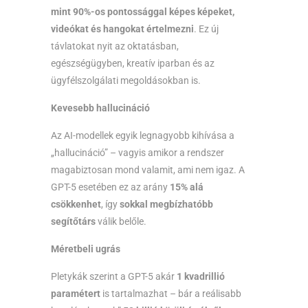
mint 90%-os pontossággal képes képeket,
videókat és hangokat értelmezni
. Ez új
távlatokat nyit az oktatásban,
egészségügyben, kreatív iparban és az
ügyfélszolgálati megoldásokban is.
Kevesebb hallucináció
Az AI-modellek egyik legnagyobb kihívása a
„hallucináció” – vagyis amikor a rendszer
magabiztosan mond valamit, ami nem igaz. A
GPT-5 esetében ez az arány
15% alá
csökkenhet
, így
sokkal megbízhatóbb
segítőtárs
válik belőle.
Méretbeli ugrás
Pletykák szerint a GPT-5 akár
1 kvadrillió
paramétert
is tartalmazhat – bár a reálisabb