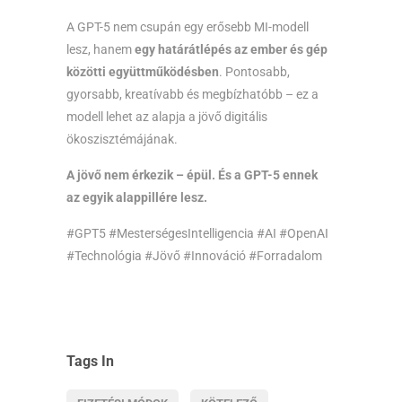
A GPT-5 nem csupán egy erősebb MI-modell
lesz, hanem
egy határátlépés az ember és gép
közötti együttműködésben
. Pontosabb,
gyorsabb, kreatívabb és megbízhatóbb – ez a
modell lehet az alapja a jövő digitális
ökoszisztémájának.
A jövő nem érkezik – épül. És a GPT-5 ennek
az egyik alappillére lesz.
#GPT5 #MesterségesIntelligencia #AI #OpenAI
#Technológia #Jövő #Innováció #Forradalom
Tags In