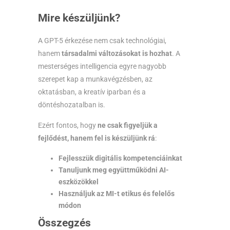
Mire készüljünk?
A GPT-5 érkezése nem csak technológiai,
hanem
társadalmi változásokat is hozhat
. A
mesterséges intelligencia egyre nagyobb
szerepet kap a munkavégzésben, az
oktatásban, a kreatív iparban és a
döntéshozatalban is.
Ezért fontos, hogy
ne csak figyeljük a
fejlődést, hanem fel is készüljünk rá
:
Fejlesszük digitális kompetenciáinkat
Tanuljunk meg együttműködni AI-
eszközökkel
Használjuk az MI-t etikus és felelős
módon
Összegzés