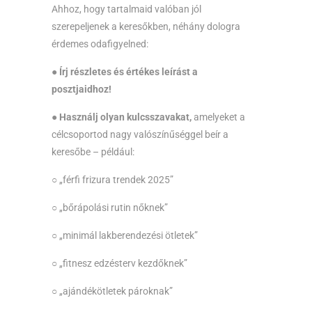
Ahhoz, hogy tartalmaid valóban jól
szerepeljenek a keresőkben, néhány dologra
érdemes odafigyelned:
● Írj részletes és értékes leírást a
posztjaidhoz!
●
Használj olyan kulcsszavakat,
amelyeket a
célcsoportod nagy valószínűséggel beír a
keresőbe – például:
○ „férfi frizura trendek 2025”
○ „bőrápolási rutin nőknek”
○ „minimál lakberendezési ötletek”
○ „fitnesz edzésterv kezdőknek”
○ „ajándékötletek pároknak”