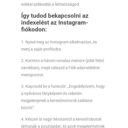
sokkal szélesebb a láthatóságod.
Így tudod bekapcsolni az
indexelést az Instagram-
fiókodon:
1. Nyisd meg az Instagram alkalmazást, és
menj a saját profilodra.
2. Kattints a három vonalas menüre (jobb felső
sarokban), majd válaszd a Fiók adatvédelme
menüpontot.
3. Kapcsold be a funkciót: „Engedélyezem, hogy
a nyilvános fényképeim és videóim
megjelenjenek a keresőmotorok találatai
között”.
4. Készen is vagy! Mostantól a keresőrobotok
láthatják a posztjaidat, és azok megjelenhetnek