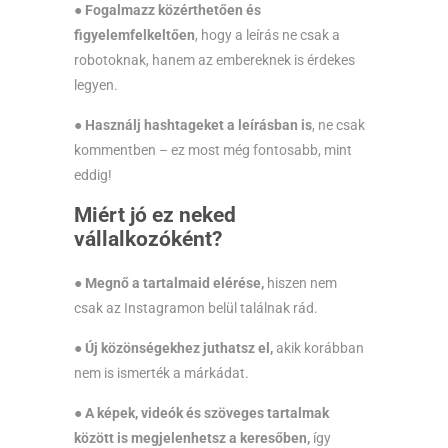
●
Fogalmazz közérthetően és
figyelemfelkeltően
, hogy a leírás ne csak a
robotoknak, hanem az embereknek is érdekes
legyen.
●
Használj hashtageket a leírásban is
, ne csak
kommentben – ez most még fontosabb, mint
eddig!
Miért jó ez neked
vállalkozóként?
● Megnő a tartalmaid elérése,
hiszen nem
csak az Instagramon belül találnak rád.
● Új közönségekhez juthatsz el,
akik korábban
nem is ismerték a márkádat.
● A képek, videók és szöveges tartalmak
között is megjelenhetsz a keresőben,
így