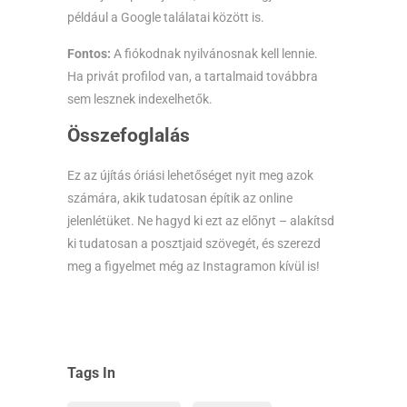
például a Google találatai között is.
Fontos:
A fiókodnak nyilvánosnak kell lennie.
Ha privát profilod van, a tartalmaid továbbra
sem lesznek indexelhetők.
Összefoglalás
Ez az újítás óriási lehetőséget nyit meg azok
számára, akik tudatosan építik az online
jelenlétüket. Ne hagyd ki ezt az előnyt – alakítsd
ki tudatosan a posztjaid szövegét, és szerezd
meg a figyelmet még az Instagramon kívül is!
Tags In