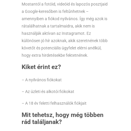
Mostantól a fotóid, videóid és lapozós posztjaid
a Google-keresőben is feltűnhetnek –
amennyiben a fiókod nyilvános. Így még azok is
rátalálhatnak a tartalmaidra, akik nem is
használják aktívan az Instagramot. Ez
különösen jó hír azoknak, akik szeretnének több
követőt és potenciális ügyfelet elérni anélkül,
hogy extra hirdetésekbe fektetnének.
Kiket érint ez?
– A nyilvános fiókokat
– Az üzleti és alkotói fiókokat
– A 18 év feletti felhasználók fiókjait
Mit tehetsz, hogy még többen
rád találjanak?