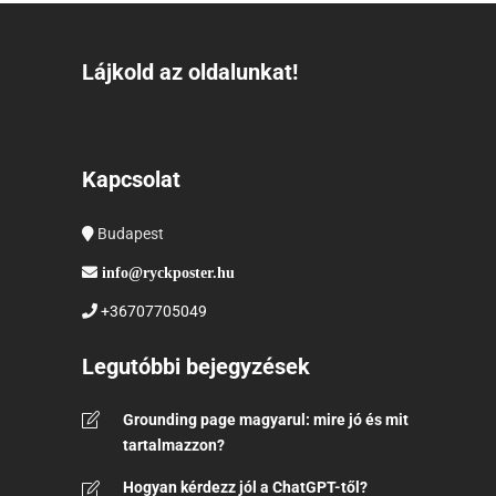
Lájkold az oldalunkat!
Kapcsolat
Budapest
info@ryckposter.hu
+36707705049
Legutóbbi bejegyzések
Grounding page magyarul: mire jó és mit
tartalmazzon?
Hogyan kérdezz jól a ChatGPT-től?