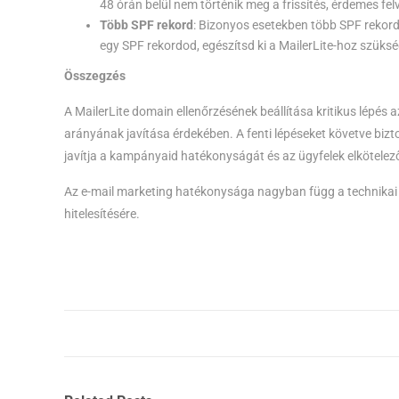
48 órán belül nem történik meg a frissítés, érdemes fe
Több SPF rekord
: Bizonyos esetekben több SPF rekord
egy SPF rekordod, egészítsd ki a MailerLite-hoz szükség
Összegzés
A MailerLite domain ellenőrzésének beállítása kritikus lépés
arányának javítása érdekében. A fenti lépéseket követve bizt
javítja a kampányaid hatékonyságát és az ügyfelek elkötelez
Az e-mail marketing hatékonysága nagyban függ a technikai b
hitelesítésére.