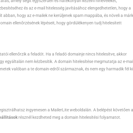
atás, amely segít egyszerűen és hatékonyan kezelni hírleveleket,
besítéséhez és az e-mail hitelesség javításához elengedhetetlen, hogy a
gít abban, hogy az e-mailek ne kerüljenek spam mappába, és növeli a már
main ellenőrzésének lépéseit, hogy gördülékenyen tudj hitelesített
tói ellenőrzik a feladót. Ha a feladó domainje nincs hitelesítve, akkor
 egyáltalán nem kézbesítik. A domain hitelesítése megmutatja az e-mai
enetek valóban a te domain-edről származnak, és nem egy harmadik fél k
regisztrálhatsz ingyenesen a MailerLite weboldalán. A belépést követően 
állítások
résznél kezdheted meg a domain hitelesítési folyamatot.