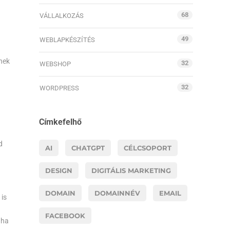
68
VÁLLALKOZÁS
49
WEBLAPKÉSZÍTÉS
tnek
32
WEBSHOP
32
WORDPRESS
Címkefelhő
d
AI
CHATGPT
CÉLCSOPORT
DESIGN
DIGITÁLIS MARKETING
DOMAIN
DOMAINNÉV
EMAIL
 is
FACEBOOK
 ha