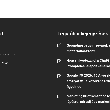
at
Legutóbbi bejegyzések
Grounding page magyarul: m
mit tartalmazzon?
kposter.hu
Hogyan kérdezz jól a ChatG
05049
Promptolási alapok vállalk
Google I/O 2026: 16 AI-eszk
amelyet vállalkozóként ér
figyelned
Marketing brief készítése l
lépésre: mit adj át a marke