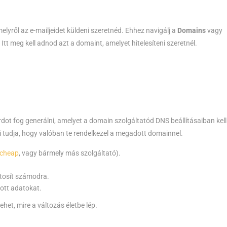
lyről az e-mailjeidet küldeni szeretnéd. Ehhez navigálj a
Domains
vagy
tt meg kell adnod azt a domaint, amelyet hitelesíteni szeretnél.
ot fog generálni, amelyet a domain szolgáltatód DNS beállításaiban kell
ni tudja, hogy valóban te rendelkezel a megadott domainnel.
cheap
, vagy bármely más szolgáltató).
ztosít számodra.
dott adatokat.
ehet, mire a változás életbe lép.