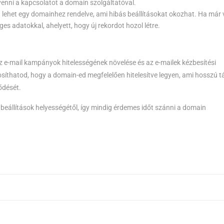
lvenni a kapcsolatot a domain szolgáltatóval.
 lehet egy domainhez rendelve, ami hibás beállításokat okozhat. Ha már
es adatokkal, ahelyett, hogy új rekordot hozol létre.
 az e-mail kampányok hitelességének növelése és az e-mailek kézbesítési
osíthatod, hogy a domain-ed megfelelően hitelesítve legyen, ami hosszú 
ődését.
eállítások helyességétől, így mindig érdemes időt szánni a domain