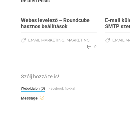
Related Posts
Webes levelező – Roundcube
E-mail kü
hasznos beállítások
SMTP szer
,
EMAIL MARKETING
MARKETING
EMAIL M
0
Szólj hozzá te is!
Weboldalon (0)
Facebook fiókkal
Message