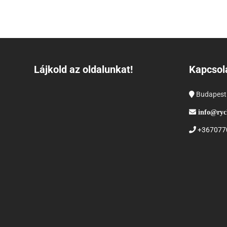
Lájkold az oldalunkat!
Kapcsol
Budapest
info@ryc
+367077