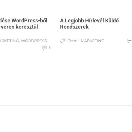
ldése WordPress-ből
A Legjobb Hírlevél Küldő
veren keresztül
Rendszerek
,
ARKETING
WORDPRESS
EMAIL MARKETING
0