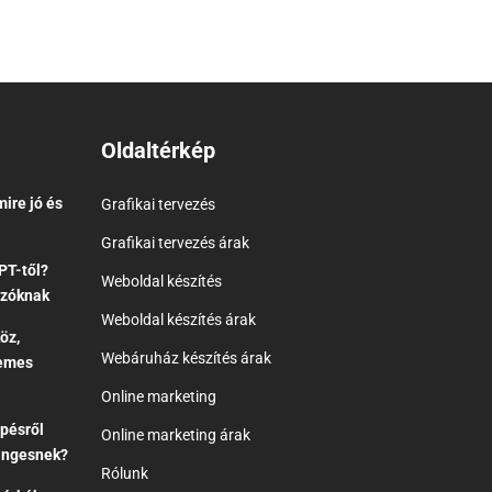
Oldaltérkép
ire jó és
Grafikai tervezés
Grafikai tervezés árak
PT-től?
Weboldal készítés
ozóknak
Weboldal készítés árak
öz,
Webáruház készítés árak
demes
Online marketing
épésről
Online marketing árak
tingesnek?
Rólunk