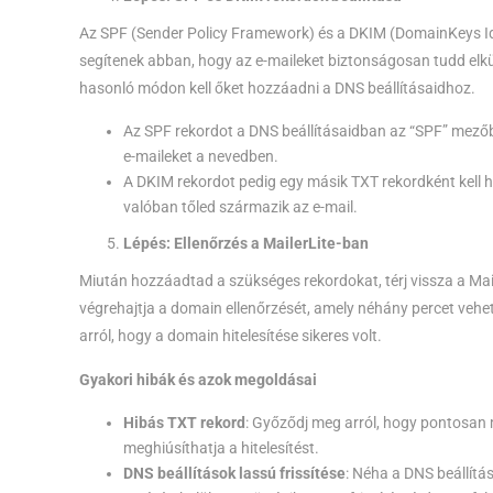
Az SPF (Sender Policy Framework) és a DKIM (DomainKeys Ide
segítenek abban, hogy az e-maileket biztonságosan tudd elkül
hasonló módon kell őket hozzáadni a DNS beállításaidhoz.
Az SPF rekordot a DNS beállításaidban az “SPF” mezőbe
e-maileket a nevedben.
A DKIM rekordot pedig egy másik TXT rekordként kell ho
valóban tőled származik az e-mail.
Lépés: Ellenőrzés a MailerLite-ban
Miután hozzáadtad a szükséges rekordokat, térj vissza a Mail
végrehajtja a domain ellenőrzését, amely néhány percet vehet 
arról, hogy a domain hitelesítése sikeres volt.
Gyakori hibák és azok megoldásai
Hibás TXT rekord
: Győződj meg arról, hogy pontosan m
meghiúsíthatja a hitelesítést.
DNS beállítások lassú frissítése
: Néha a DNS beállítá