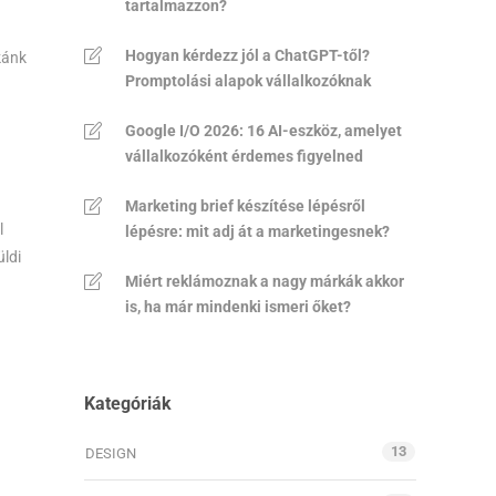
tartalmazzon?
Hogyan kérdezz jól a ChatGPT-től?
kánk
Promptolási alapok vállalkozóknak
Google I/O 2026: 16 AI-eszköz, amelyet
vállalkozóként érdemes figyelned
Marketing brief készítése lépésről
l
lépésre: mit adj át a marketingesnek?
üldi
Miért reklámoznak a nagy márkák akkor
is, ha már mindenki ismeri őket?
Kategóriák
a
13
DESIGN