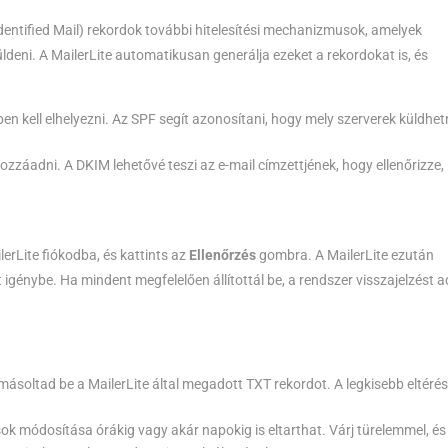
ntified Mail) rekordok további hitelesítési mechanizmusok, amelyek
deni. A MailerLite automatikusan generálja ezeket a rekordokat is, és
n kell elhelyezni. Az SPF segít azonosítani, hogy mely szerverek küldhe
zzáadni. A DKIM lehetővé teszi az e-mail címzettjének, hogy ellenőrizze,
erLite fiókodba, és kattints az
Ellenőrzés
gombra. A MailerLite ezután
igénybe. Ha mindent megfelelően állítottál be, a rendszer visszajelzést a
ásoltad be a MailerLite által megadott TXT rekordot. A legkisebb eltérés
sok módosítása órákig vagy akár napokig is eltarthat. Várj türelemmel, és