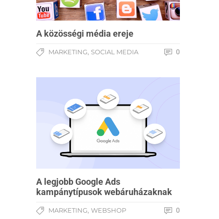
A közösségi média ereje
,
MARKETING
SOCIAL MEDIA
0
A legjobb Google Ads
kampánytípusok webáruházaknak
,
MARKETING
WEBSHOP
0