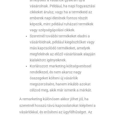
amelyeket a vásárlók gyakran újra
vásárolnak. Például, ha napi fogyasztási
cikkeket árulsz, vagy ha a termékeid az
emberek napi életének fontos részét
képezik, mint például ruházati termékek
vagy szépségápolási cikkek.
Szeretnél további termékeket eladni a
vásárlóidnak, például kiegészítőket vagy
más kapcsolódó termékeket, amelyek
megfelelnek az előző vásárlásaik alapján
kialakított igényeiknek.
Korlátozott marketing költségvetéssel
rendelkezel, és nem akarsz nagy
összegeket költeni új vásárlók
megszerzésére, hanem inkább azokat
célzod meg, akik már ismerik a márkát.
A remarketing különösen akkor jöhet jól, ha
szeretnél hosszú távú kapcsolatokat kiépíteni a
vásárlókkal, és erősíteni az ügyfélhűséget. Az