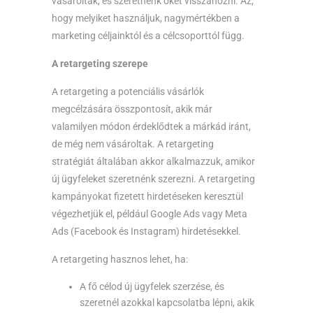
vásároltak, és szeretnénk őket visszahozni. Az,
hogy melyiket használjuk, nagymértékben a
marketing céljainktól és a célcsoporttól függ.
A retargeting szerepe
A retargeting a potenciális vásárlók
megcélzására összpontosít, akik már
valamilyen módon érdeklődtek a márkád iránt,
de még nem vásároltak. A retargeting
stratégiát általában akkor alkalmazzuk, amikor
új ügyfeleket szeretnénk szerezni. A retargeting
kampányokat fizetett hirdetéseken keresztül
végezhetjük el, például Google Ads vagy Meta
Ads (Facebook és Instagram) hirdetésekkel.
A retargeting hasznos lehet, ha:
A fő célod új ügyfelek szerzése, és
szeretnél azokkal kapcsolatba lépni, akik