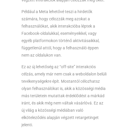
végzett interakciók alapján célozzák meg őket.
Például a Meta lehetővé teszi a hirdetők
számára, hogy célozzák meg azokat a
felhasználókat, akik interakcióba léptek a
Facebook-oldalukkal, eseményeikkel, vagy
egyéb platformokon történő aktivitásaikkal,
függetlenül attól, hogy a felhasználó éppen
nem az oldalukon van.
Ez az új lehetőség az “off-site” interakciós
célzás, amely már nem csak a weboldalon belüli
tevékenységekre épít. Mostantól célozhatsz
olyan felhasználókat is, akik a közösségi média
más területein mutattak érdeklődést a márkád
iránt, és akik még nem váltak vásárlóvá. Ez az
új világ a közösségi médiában való
elköteleződés alapján végzett retargetinget
jelenti.