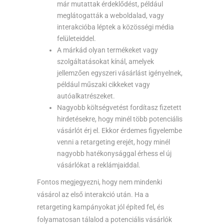
már mutattak érdeklődést, például
meglátogatták a weboldalad, vagy
interakcióba léptek a közösségi média
felületeiddel.
A márkád olyan termékeket vagy
szolgáltatásokat kínál, amelyek
jellemzően egyszeri vásárlást igényelnek,
például műszaki cikkeket vagy
autóalkatrészeket.
Nagyobb költségvetést fordítasz fizetett
hirdetésekre, hogy minél több potenciális
vásárlót érj el. Ekkor érdemes figyelembe
venni a retargeting erejét, hogy minél
nagyobb hatékonysággal érhess el új
vásárlókat a reklámjaiddal.
Fontos megjegyezni, hogy nem mindenki
vásárol az első interakció után. Ha a
retargeting kampányokat jól építed fel, és
folyamatosan tálalod a potenciális vásárlók