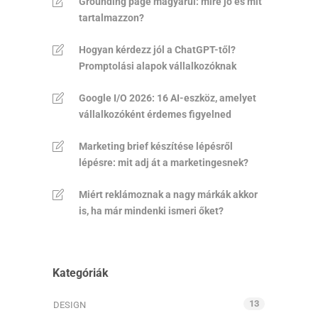
Grounding page magyarul: mire jó és mit
tartalmazzon?
Hogyan kérdezz jól a ChatGPT-től?
Promptolási alapok vállalkozóknak
Google I/O 2026: 16 AI-eszköz, amelyet
vállalkozóként érdemes figyelned
Marketing brief készítése lépésről
lépésre: mit adj át a marketingesnek?
Miért reklámoznak a nagy márkák akkor
is, ha már mindenki ismeri őket?
Kategóriák
13
DESIGN