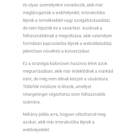
és olyan személyekre vonatkozik, akik már
meglátogatták a webhelyedet, interakcióba
léptek a termékeiddel vagy szolgáltatásaiddal,
de nem fejezték be a vásárlást. Azoknak a
felhasználóknak a megcélzása, akik valamilyen
formában kapcsolatba léptek a weboldaladdal,
jelentősen növelheti a konverziókat.
Ez a stratégia különösen hasznos lehet azok
megtartásában, akik már érdeklődtek a márkád
iránt, de még nem állnak készen a vásárlásra.
Többféle módszer is létezik, amellyel
retargetinget végezhetsz ezen felhasználók
számára.
Néhány példa arra, hogyan célozhatod meg
azokat, akik már interakcióba léptek a
webhelyeddel: