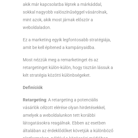
akik már kapcsolatba léptek a márkáddal,
sokkal nagyobb valószínűséggel vásárolnak,
mint azok, akik most járnak először a
weboldaladon.
Ez a marketing egyik legfontosabb stratégiája,
amit be kell építened a kampányaidba.
Most nézzük meg a remarketinget és az
retargetinget külön-külön, hogy tisztán lássuk a
két stratégia közötti különbségeket.
Definíciók
Retargeting
: A retargeting a potenciális
vásárlók célzott elérése olyan hirdetésekkel,
amelyek a weboldalunkon tett korábbi
látogatásokra reagálnak. Ebben az esetben
általában az érdeklődőket követjük a különböző