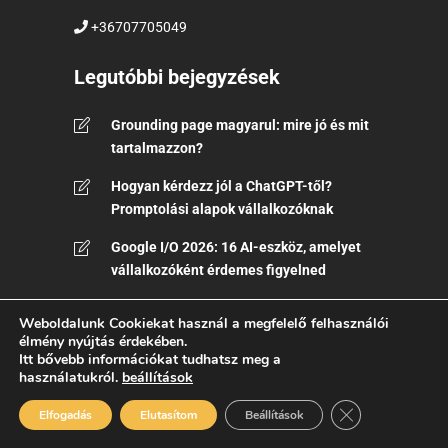
+36707705049
Legutóbbi bejegyzések
Grounding page magyarul: mire jó és mit
tartalmazzon?
Hogyan kérdezz jól a ChatGPT-től?
Promptolási alapok vállalkozóknak
Google I/O 2026: 16 AI-eszköz, amelyet
vállalkozóként érdemes figyelned
Marketing brief készítése lépésről
Weboldalunk Cookiekat használ a megfelelő felhasználói
lépésre: mit adj át a marketingesnek?
élmény nyújtás érdekében.
Itt bővebb információkat tudhatsz meg a
Miért reklámoznak a nagy márkák akkor
használatukról.
beállítások
is, ha már mindenki ismeri őket?
Close GDPR Coo
Elfogadás
Elutasítom
Beállítások