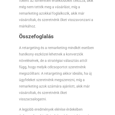
főként az ismeretlen érdeklődőket célozza, akik
még nem tették meg a vásárlást, míg a
remarketing azokkal foglalkozik, akik már
vásároltak, és szeretnénk őket visszavonzani a
márkához.
Összefoglalás
A retargeting és a remarketing mindkét esetben
hatékony eszközei lehetnek a konverziók
növelésének, de a stratégiai választás attól
függ, hogy melyik célcsoportot szeretnénk
megszólítani. A retargeting akkor ideális, ha új
ügyfeleket szeretnénk megszerezni, míg a
remarketing azok számára ajánlott, akik már
vásároltak, és szeretnénk őket
visszacsalogatni.
A legjobb eredmények elérése érdekében