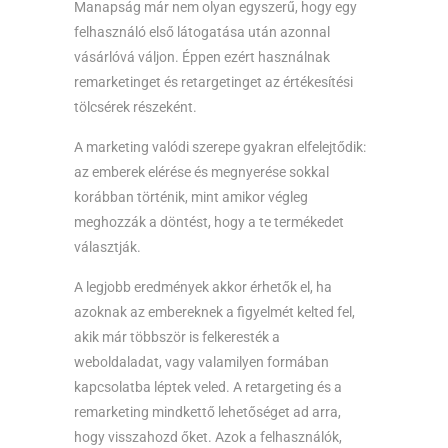
Manapság már nem olyan egyszerű, hogy egy
felhasználó első látogatása után azonnal
vásárlóvá váljon. Éppen ezért használnak
remarketinget és retargetinget az értékesítési
tölcsérek részeként.
A marketing valódi szerepe gyakran elfelejtődik:
az emberek elérése és megnyerése sokkal
korábban történik, mint amikor végleg
meghozzák a döntést, hogy a te termékedet
választják.
A legjobb eredmények akkor érhetők el, ha
azoknak az embereknek a figyelmét kelted fel,
akik már többször is felkeresték a
weboldaladat, vagy valamilyen formában
kapcsolatba léptek veled. A retargeting és a
remarketing mindkettő lehetőséget ad arra,
hogy visszahozd őket. Azok a felhasználók,