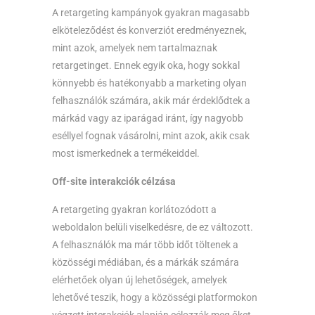
A retargeting kampányok gyakran magasabb
elköteleződést és konverziót eredményeznek,
mint azok, amelyek nem tartalmaznak
retargetinget. Ennek egyik oka, hogy sokkal
könnyebb és hatékonyabb a marketing olyan
felhasználók számára, akik már érdeklődtek a
márkád vagy az iparágad iránt, így nagyobb
eséllyel fognak vásárolni, mint azok, akik csak
most ismerkednek a termékeiddel.
Off-site interakciók célzása
A retargeting gyakran korlátozódott a
weboldalon belüli viselkedésre, de ez változott.
A felhasználók ma már több időt töltenek a
közösségi médiában, és a márkák számára
elérhetőek olyan új lehetőségek, amelyek
lehetővé teszik, hogy a közösségi platformokon