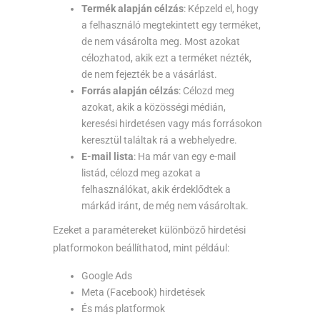
Termék alapján célzás
: Képzeld el, hogy
a felhasználó megtekintett egy terméket,
de nem vásárolta meg. Most azokat
célozhatod, akik ezt a terméket nézték,
de nem fejezték be a vásárlást.
Forrás alapján célzás
: Célozd meg
azokat, akik a közösségi médián,
keresési hirdetésen vagy más forrásokon
keresztül találtak rá a webhelyedre.
E-mail lista
: Ha már van egy e-mail
listád, célozd meg azokat a
felhasználókat, akik érdeklődtek a
márkád iránt, de még nem vásároltak.
Ezeket a paramétereket különböző hirdetési
platformokon beállíthatod, mint például:
Google Ads
Meta (Facebook) hirdetések
És más platformok