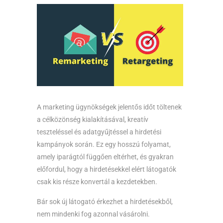
A marketing ügynökségek jelentős időt töltenek
a célközönség kialakításával, kreatív
teszteléssel és adatgyűjtéssel a hirdetési
kampányok során. Ez egy hosszú folyamat,
amely iparágtól függően eltérhet, és gyakran
előfordul, hogy a hirdetésekkel elért látogatók
csak kis része konvertál a kezdetekben.
Bár sok új látogató érkezhet a hirdetésekből,
nem mindenki fog azonnal vásárolni.