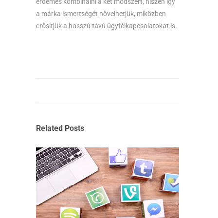
érdemes kombinálni a két módszert, hiszen így
a márka ismertségét növelhetjük, miközben
erősítjük a hosszú távú ügyfélkapcsolatokat is.
Related Posts