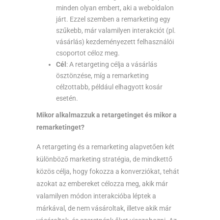
minden olyan embert, aki a weboldalon
járt. Ezzel szemben a remarketing egy
szűkebb, már valamilyen interakciót (pl.
vásárlás) kezdeményezett felhasználói
csoportot céloz meg.
Cél
: A retargeting célja a vásárlás
ösztönzése, míg a remarketing
célzottabb, például elhagyott kosár
esetén.
Mikor alkalmazzuk a retargetinget és mikor a
remarketinget?
A retargeting és a remarketing alapvetően két
különböző marketing stratégia, de mindkettő
közös célja, hogy fokozza a konverziókat, tehát
azokat az embereket célozza meg, akik már
valamilyen módon interakcióba léptek a
márkával, de nem vásároltak, illetve akik már