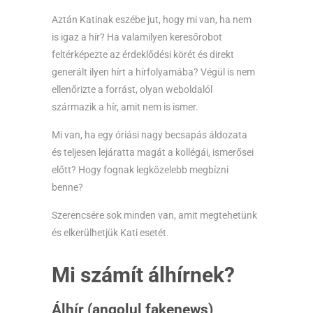
Aztán Katinak eszébe jut, hogy mi van, ha nem
is igaz a hír? Ha valamilyen keresőrobot
feltérképezte az érdeklődési körét és direkt
generált ilyen hírt a hírfolyamába? Végül is nem
ellenőrizte a forrást, olyan weboldalól
származik a hír, amit nem is ismer.
Mi van, ha egy óriási nagy becsapás áldozata
és teljesen lejáratta magát a kollégái, ismerősei
előtt? Hogy fognak legközelebb megbízni
benne?
Szerencsére sok minden van, amit megtehetünk
és elkerülhetjük Kati esetét.
Mi számít álhírnek?
Álhír (angolul fakenews)