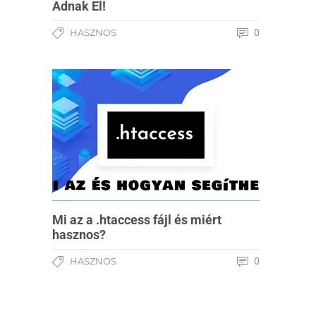
Adnak El!
HASZNOS
0
Mi az a .htaccess fájl és miért
hasznos?
HASZNOS
0