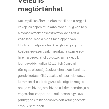
Veled is
megtörténhet
Kati egyik kezében telefon másikban a reggeli
kávéja és éppen munkába rohan. Alig van hely
a tömegközlekedési eszközön, de azért a
közösségi média oldalt még éppen van
lehetősége átpörgetni. A végtelen görgetés
közben, egyszer csak megakad a szeme egy
híren: a céget, ahol dolgozik, annak egyik
legnagyobb riválisa készül felvásárolni,
tömeges elbocsájtásokra lehet számítani. Kati
gondolkodás nélkül, csak a címsort elolvasva
kommentel is a bejegyzés alá, rögtön meg is
osztja és biztos, ami biztos a linket bemásolja a
céges chat csoportba – stílusosan egy OMG
(ohmygod) felkiáltással és sok kétségbeesett
emoji kíséretében.