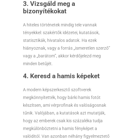
3. Vizsgáld meg a
bizonyítékokat
A hiteles történetek mindig tele vannak
tényekkel: szakértők idézetei, kutatások,
statisztikák, hivatalos adatok. Ha ezek
hiányoznak, vagy a forrás „ismeretlen szerző”
vagy a „barátom”, akkor kérdőjelezd meg
minden betűjét.
4. Keresd a hamis képeket
A modern képszerkesztő szoftverek
megkönnyítették, hogy bárki hamis fotót
készítsen, ami vérprofinak és valóságosnak
tűnik. Valójában, a kutatások azt mutatják,
hogy az emberek csak kis százaléka tudja
megkülönböztetni a hamis fényképet a
valóditól. Van azonban néhány figyelmeztető