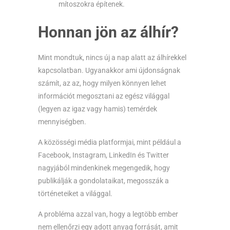
mítoszokra építenek.
Honnan jön az álhír?
Mint mondtuk, nincs új a nap alatt az álhírekkel
kapcsolatban. Ugyanakkor ami újdonságnak
számít, az az, hogy milyen könnyen lehet
információt megosztani az egész világgal
(legyen az igaz vagy hamis) temérdek
mennyiségben.
A közösségi média platformjai, mint például a
Facebook, Instagram, LinkedIn és Twitter
nagyjából mindenkinek megengedik, hogy
publikálják a gondolataikat, megosszák a
történeteiket a világgal.
A probléma azzal van, hogy a legtöbb ember
nem ellenőrzi egy adott anyag forrását, amit