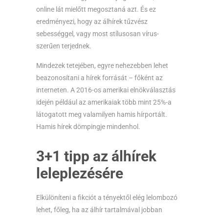
online lát mielőtt megosztaná azt. És ez
eredményezi, hogy az álhírek tűzvész
sebességgel, vagy most stílusosan vírus-
szerűen terjednek.
Mindezek tetejében, egyre nehezebben lehet
beazonosítani a hírek forrását – főként az
interneten. A 2016-os amerikai elnökválasztás
idején például az amerikaiak több mint 25%-a
látogatott meg valamilyen hamis hírportált.
Hamis hírek dömpingje mindenhol.
3+1 tipp az álhírek
leleplezésére
Elkülöníteni a fikciót a tényektől elég lelombozó
lehet, főleg, ha az álhír tartalmával jobban