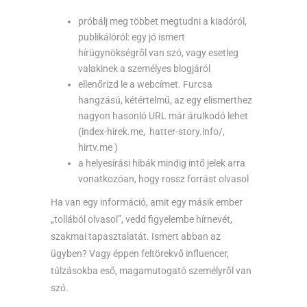
próbálj meg többet megtudni a kiadóról,
publikálóról: egy jó ismert
hírügynökségről van szó, vagy esetleg
valakinek a személyes blogjáról
ellenőrizd le a webcímet. Furcsa
hangzású, kétértelmű, az egy elismerthez
nagyon hasonló URL már árulkodó lehet
(index-hirek.me, hatter-story.info/,
hirtv.me )
a helyesírási hibák mindig intő jelek arra
vonatkozóan, hogy rossz forrást olvasol
Ha van egy információ, amit egy másik ember
„tollából olvasol”, vedd figyelembe hírnevét,
szakmai tapasztalatát. Ismert abban az
ügyben? Vagy éppen feltörekvő influencer,
túlzásokba eső, magamutogató személyről van
szó.