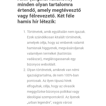
minden olyan tartalomra
értendő, amely megtévesztő
vagy félrevezető. Két féle
hamis hír létezik:
Történetek, amik egyáltalán nem igazak.
Ezek szándékosan kitalált történetek,
amelyek célja, hogy az emberek valamit
hamisnak higgyenek, megvásároljanak
valamilyen terméket (kattintás
vadászat), meglátogassanak egy
bizonyos weboldalt.
Olyan történetek, amiknek van némi
igazságtartalma, de nem 100%-ban
pontosak. Az ilyen típusú hírek
elfogultak, célja, hogy az olvasók
meggyőzése bizonyos politikai vagy
ideológiai szempontokról. Az ilyenek
„urban legendre”, vagyis városi