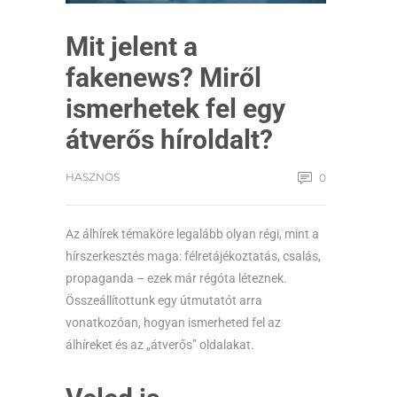
Mit jelent a
fakenews? Miről
ismerhetek fel egy
átverős híroldalt?
HASZNOS
0
Az álhírek témaköre legalább olyan régi, mint a
hírszerkesztés maga: félretájékoztatás, csalás,
propaganda – ezek már régóta léteznek.
Összeállítottunk egy útmutatót arra
vonatkozóan, hogyan ismerheted fel az
álhíreket és az „átverős” oldalakat.