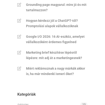
Grounding page magyarul: mire jó és mit
tartalmazzon?
Hogyan kérdezz jól a ChatGPT-től?
Promptolási alapok vállalkozóknak
Google I/O 2026: 16 AI-eszköz, amelyet
vállalkozóként érdemes figyelned
Marketing brief készítése lépésről
lépésre: mit adj át a marketingesnek?
Miért reklámoznak a nagy márkák akkor
is, ha már mindenki ismeri őket?
Kategóriák
13
DESIGN