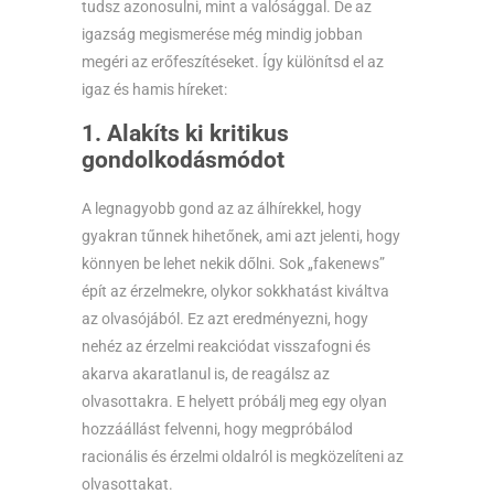
tudsz azonosulni, mint a valósággal. De az
igazság megismerése még mindig jobban
megéri az erőfeszítéseket. Így különítsd el az
igaz és hamis híreket:
1. Alakíts ki kritikus
gondolkodásmódot
A legnagyobb gond az az álhírekkel, hogy
gyakran tűnnek hihetőnek, ami azt jelenti, hogy
könnyen be lehet nekik dőlni. Sok „fakenews”
épít az érzelmekre, olykor sokkhatást kiváltva
az olvasójából. Ez azt eredményezni, hogy
nehéz az érzelmi reakciódat visszafogni és
akarva akaratlanul is, de reagálsz az
olvasottakra. E helyett próbálj meg egy olyan
hozzáállást felvenni, hogy megpróbálod
racionális és érzelmi oldalról is megközelíteni az
olvasottakat.