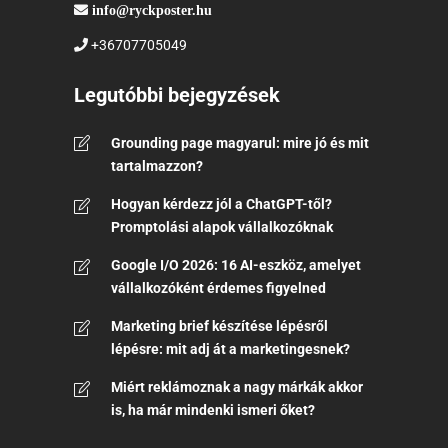
info@ryckposter.hu
+36707705049
Legutóbbi bejegyzések
Grounding page magyarul: mire jó és mit
tartalmazzon?
Hogyan kérdezz jól a ChatGPT-től?
Promptolási alapok vállalkozóknak
Google I/O 2026: 16 AI-eszköz, amelyet
vállalkozóként érdemes figyelned
Marketing brief készítése lépésről
lépésre: mit adj át a marketingesnek?
Miért reklámoznak a nagy márkák akkor
is, ha már mindenki ismeri őket?