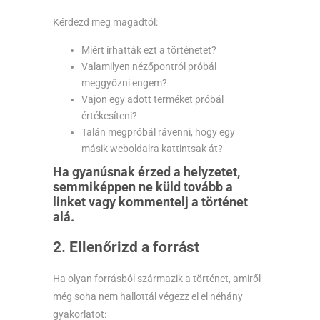
Kérdezd meg magadtól:
Miért írhatták ezt a történetet?
Valamilyen nézőpontról próbál
meggyőzni engem?
Vajon egy adott terméket próbál
értékesíteni?
Talán megpróbál rávenni, hogy egy
másik weboldalra kattintsak át?
Ha gyanúsnak érzed a helyzetet,
semmiképpen ne küld tovább a
linket vagy kommentelj a történet
alá.
2. Ellenőrizd a forrást
Ha olyan forrásból származik a történet, amiről
még soha nem hallottál végezz el el néhány
gyakorlatot: