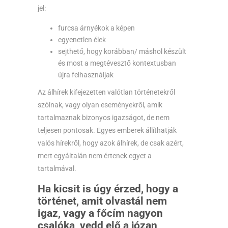
jel:
furcsa árnyékok a képen
egyenetlen élek
sejthető, hogy korábban/ máshol készült
és most a megtévesztő kontextusban
újra felhasználjak
Az álhírek kifejezetten valótlan történetekről
szólnak, vagy olyan eseményekről, amik
tartalmaznak bizonyos igazságot, de nem
teljesen pontosak. Egyes emberek állíthatják
valós hírekről, hogy azok álhírek, de csak azért,
mert egyáltalán nem értenek egyet a
tartalmával.
Ha kicsit is úgy érzed, hogy a
történet, amit olvastál nem
igaz, vagy a főcím nagyon
csalóka, vedd elő a józan