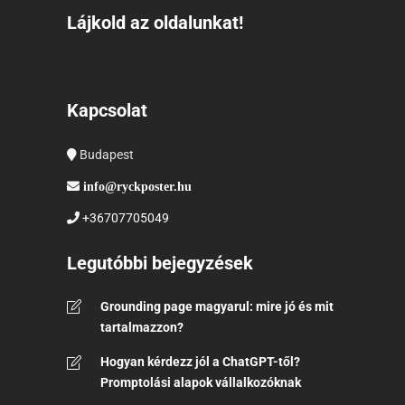
Lájkold az oldalunkat!
Kapcsolat
Budapest
info@ryckposter.hu
+36707705049
Legutóbbi bejegyzések
Grounding page magyarul: mire jó és mit
tartalmazzon?
Hogyan kérdezz jól a ChatGPT-től?
Promptolási alapok vállalkozóknak