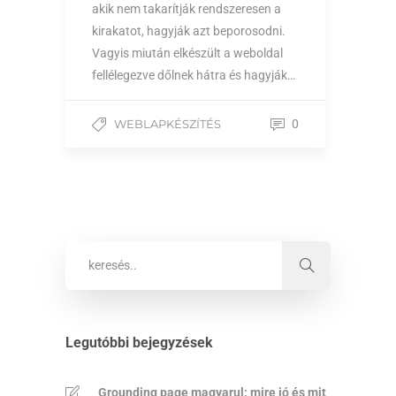
akik nem takarítják rendszeresen a
kirakatot, hagyják azt beporosodni.
Vagyis miután elkészült a weboldal
fellélegezve dőlnek hátra és hagyják…
WEBLAPKÉSZÍTÉS
0
Legutóbbi bejegyzések
Grounding page magyarul: mire jó és mit