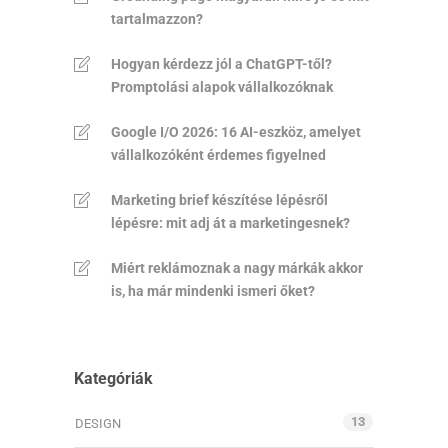
tartalmazzon?
Hogyan kérdezz jól a ChatGPT-től?
Promptolási alapok vállalkozóknak
Google I/O 2026: 16 AI-eszköz, amelyet
vállalkozóként érdemes figyelned
Marketing brief készítése lépésről
lépésre: mit adj át a marketingesnek?
Miért reklámoznak a nagy márkák akkor
is, ha már mindenki ismeri őket?
Kategóriák
13
DESIGN