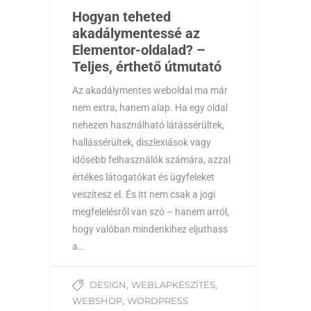
Hogyan teheted
akadálymentessé az
Elementor-oldalad? –
Teljes, érthető útmutató
Az akadálymentes weboldal ma már
nem extra, hanem alap. Ha egy oldal
nehezen használható látássérültek,
hallássérültek, diszlexiások vagy
idősebb felhasználók számára, azzal
értékes látogatókat és ügyfeleket
veszítesz el. És itt nem csak a jogi
megfelelésről van szó – hanem arról,
hogy valóban mindenkihez eljuthass
a…
,
,
DESIGN
WEBLAPKÉSZÍTÉS
,
WEBSHOP
WORDPRESS