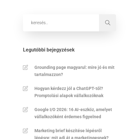
Legutóbbi bejegyzések
Grounding page magyarul: mire jó és mit
tartalmazzon?
Hogyan kérdezz jól a ChatGPT-től?
Promptolási alapok vállalkozóknak
Google I/O 2026: 16 AI-eszköz, amelyet
vállalkozóként érdemes figyelned
Marketing brief készítése lépésről
lépésre: mit adj át a marketingesnek?