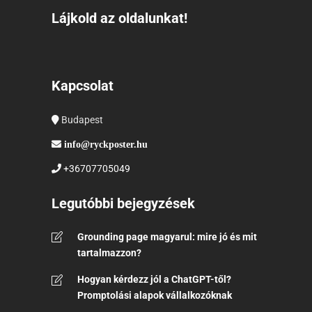
Lájkold az oldalunkat!
Kapcsolat
Budapest
info@ryckposter.hu
+36707705049
Legutóbbi bejegyzések
Grounding page magyarul: mire jó és mit
tartalmazzon?
Hogyan kérdezz jól a ChatGPT-től?
Promptolási alapok vállalkozóknak