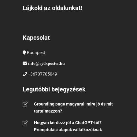
Lájkold az oldalunkat!
Kapcsolat
Budapest
info@ryckposter.hu
+36707705049
Legutóbbi bejegyzések
Grounding page magyarul: mire jó és mit
tartalmazzon?
Hogyan kérdezz jól a ChatGPT-től?
Promptolási alapok vállalkozóknak