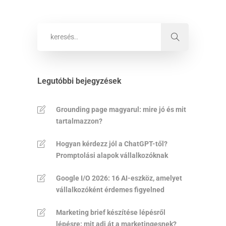
Legutóbbi bejegyzések
Grounding page magyarul: mire jó és mit
tartalmazzon?
Hogyan kérdezz jól a ChatGPT-től?
Promptolási alapok vállalkozóknak
Google I/O 2026: 16 AI-eszköz, amelyet
vállalkozóként érdemes figyelned
Marketing brief készítése lépésről
lépésre: mit adj át a marketingesnek?