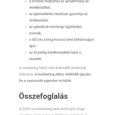
a hírlevél megtartja és újraaktiválja az
érdeklődőket,
az ajánlatkérési rendszer gyorsítja az
értékesítést,
az ajánlások minőségi ügyfeleket
hoznak,
a SEO és a blog hosszú távú láthatóságot
épít,
az AI pedig hatékonyabbá teszi a
munkát.
A marketing tehát nem különálló eszközök
halmaza.
A marketing akkor működik igazán,
ha a csatornák egymást erősítik.
Összefoglalás
A 2026-os marketing nem arról szól, hogy