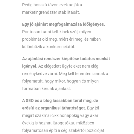
Pedig hosszú távon ezek adják a
marketingrendszer stabilitását.
Egy jó ajánlat megfogalmazása időigényes.
Pontosan tudni kell, kinek szól, milyen
problémát old meg, miért éri meg, és miben
különbözik a konkurenciától.
Az ajánlási rendszer kiépítése tudatos munkát
igényel.
Az elégedett ügyfeleket nem elég
reménykedve várni. Meg kell teremteni annak a
folyamatát, hogy mikor, hogyan és milyen
formában kérünk ajánlást.
A SEO és a blog lassabban térül meg, de
erősíti az organikus láthatóságot.
Egy jól
megírt szakmai cikk hónapokig vagy akár
évekig is hozhat látogatókat, miközben
folyamatosan építi a cég szakértői pozícióját.