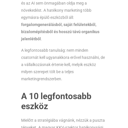
és az AI sem önmagában oldja meg a
növekedést. A hatékony marketing több
egymásra épülő eszközből áll:
forgalomgenerálásból, saját felületekből,
bizalomépítésből és hosszú távú organikus
jelenlétből
.
A legfontosabb tanulság: nem minden
csatornát kell ugyanakkora erővel használni, de
a vállalkozásnak értenie kell, melyik eszköz
milyen szerepet tölt be a teljes
marketingrendszerben.
A 10 legfontosabb
eszköz
Mielőtt a stratégiába vágnánk, nézzük a puszta
tényeket. A magyar KKV-szektor hatékonysági