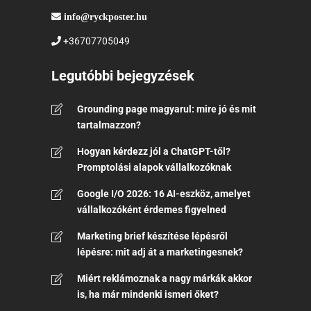
info@ryckposter.hu
+36707705049
Legutóbbi bejegyzések
Grounding page magyarul: mire jó és mit
tartalmazzon?
Hogyan kérdezz jól a ChatGPT-től?
Promptolási alapok vállalkozóknak
Google I/O 2026: 16 AI-eszköz, amelyet
vállalkozóként érdemes figyelned
Marketing brief készítése lépésről
lépésre: mit adj át a marketingesnek?
Miért reklámoznak a nagy márkák akkor
is, ha már mindenki ismeri őket?