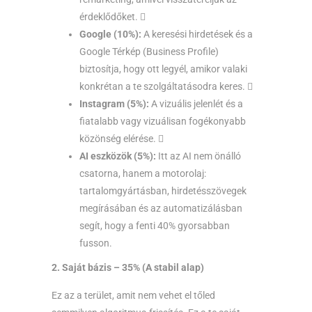
érdeklődőket. 
Google (10%):
A keresési hirdetések és a
Google Térkép (Business Profile)
biztosítja, hogy ott legyél, amikor valaki
konkrétan a te szolgáltatásodra keres. 
Instagram (5%):
A vizuális jelenlét és a
fiatalabb vagy vizuálisan fogékonyabb
közönség elérése. 
AI eszközök (5%):
Itt az AI nem önálló
csatorna, hanem a motorolaj:
tartalomgyártásban, hirdetésszövegek
megírásában és az automatizálásban
segít, hogy a fenti 40% gyorsabban
fusson.
2. Saját bázis – 35% (A stabil alap)
Ez az a terület, amit nem vehet el tőled