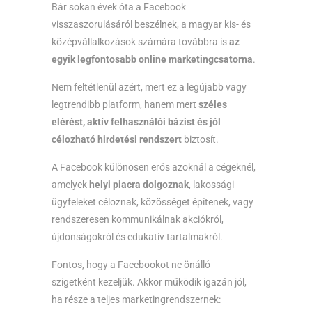
Bár sokan évek óta a Facebook
visszaszorulásáról beszélnek, a magyar kis- és
középvállalkozások számára továbbra is
az
egyik legfontosabb online marketingcsatorna
.
Nem feltétlenül azért, mert ez a legújabb vagy
legtrendibb platform, hanem mert
széles
elérést, aktív felhasználói bázist és jól
célozható hirdetési rendszert
biztosít.
A Facebook különösen erős azoknál a cégeknél,
amelyek
helyi piacra dolgoznak
, lakossági
ügyfeleket céloznak, közösséget építenek, vagy
rendszeresen kommunikálnak akciókról,
újdonságokról és edukatív tartalmakról.
Fontos, hogy a Facebookot ne önálló
szigetként kezeljük. Akkor működik igazán jól,
ha része a teljes marketingrendszernek: