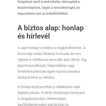
forgalmat terel a weboldalra, támogatja a
bizalomépítést, segíti a remarketinget, és
kapcsolatot tart az érdeklődőkkel
.
A biztos alap: honlap
és hírlevél
A saját honlap továbbra is megkerülhetetlen. A
közösségi média felületek fontosak, de nem
teljesen a vállalkozás kontrollja alatt állnak. Egy
algoritmusváltozás, fiókprobléma vagy
hirdetési korlátozás egyik napról a másikra
hatással lehet az elérésre.
A honlap ezzel szemben a vállalkozás saját
digitális bázisa. Itt lehet részletesen bemutatni
a szolgáltatásokat, referenciákat,
ügyfélvéleményeket, ajánlatokat és