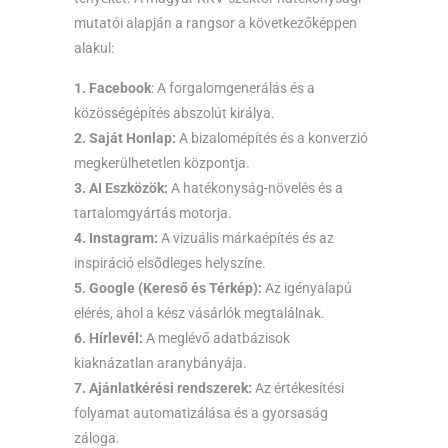
mutatói alapján a rangsor a következőképpen
alakul:
1. Facebook
: A forgalomgenerálás és a
közösségépítés abszolút királya.
2. Saját Honlap:
A bizalomépítés és a konverzió
megkerülhetetlen központja.
3. AI Eszközök:
A hatékonyság-növelés és a
tartalomgyártás motorja.
4. Instagram:
A vizuális márkaépítés és az
inspiráció elsődleges helyszíne.
5. Google (Kereső és Térkép):
Az igényalapú
elérés, ahol a kész vásárlók megtalálnak.
6. Hírlevél:
A meglévő adatbázisok
kiaknázatlan aranybányája.
7. Ajánlatkérési rendszerek:
Az értékesítési
folyamat automatizálása és a gyorsaság
záloga.