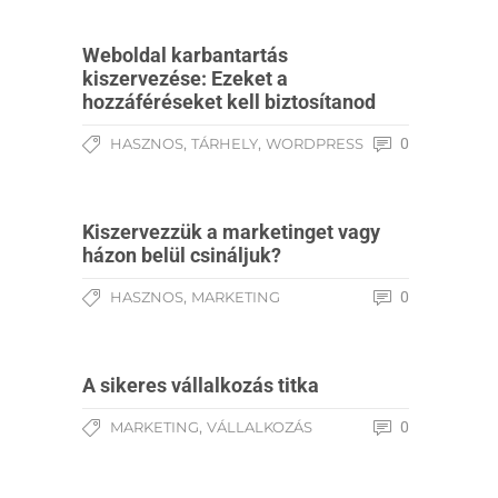
Weboldal karbantartás
kiszervezése: Ezeket a
hozzáféréseket kell biztosítanod
,
,
HASZNOS
TÁRHELY
WORDPRESS
0
Kiszervezzük a marketinget vagy
házon belül csináljuk?
,
HASZNOS
MARKETING
0
A sikeres vállalkozás titka
,
MARKETING
VÁLLALKOZÁS
0