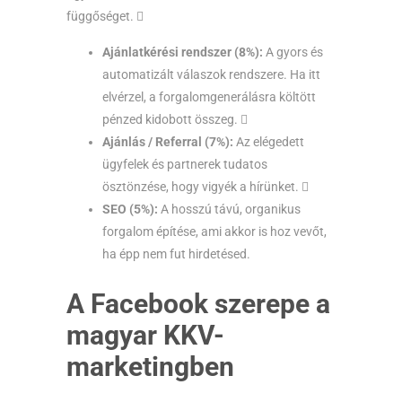
függőséget. 
Ajánlatkérési rendszer (8%):
A gyors és
automatizált válaszok rendszere. Ha itt
elvérzel, a forgalomgenerálásra költött
pénzed kidobott összeg. 
Ajánlás / Referral (7%):
Az elégedett
ügyfelek és partnerek tudatos
ösztönzése, hogy vigyék a hírünket. 
SEO (5%):
A hosszú távú, organikus
forgalom építése, ami akkor is hoz vevőt,
ha épp nem fut hirdetésed.
A Facebook szerepe a
magyar KKV-
marketingben