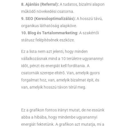
8. Ajánlás (Referral):
A tudatos, bizalmi alapon
működő növekedési csatorna.
9. SEO (Keresőoptimalizálás):
A hosszú távú,
organikus láthatóság alapköve.
10. Blog és Tartalommarketing:
A szakértői
státusz felépítésének eszköze.
Ez a lista nem azt jelenti, hogy minden
vállalkozásnak mind a 10 területre ugyanannyi
időt, pénzt és energiát kell fordítania. A
csatornák szerepe eltérő. Van, amelyik gyors
forgalmat hoz, van, amelyik bizalmat épít, és
van, amelyik hosszú távon térül meg.
Ez a grafikon fontos irányt mutat, de ne essünk
abba a hibába, hogy mindenbe ugyanannyi
energiát fektetünk. A grafikon azt mutatja, mi a