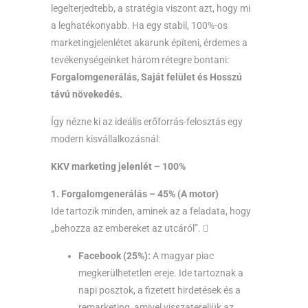
legelterjedtebb, a stratégia viszont azt, hogy mi
a leghatékonyabb. Ha egy stabil, 100%-os
marketingjelenlétet akarunk építeni, érdemes a
tevékenységeinket három rétegre bontani:
Forgalomgenerálás, Saját felület és Hosszú
távú növekedés.
Így nézne ki az ideális erőforrás-felosztás egy
modern kisvállalkozásnál:
KKV marketing jelenlét – 100%
1. Forgalomgenerálás – 45%
(A motor)
Ide tartozik minden, aminek az a feladata, hogy
„behozza az embereket az utcáról”. 
Facebook (25%):
A magyar piac
megkerülhetetlen ereje. Ide tartoznak a
napi posztok, a fizetett hirdetések és a
remarketing, amivel visszatereljük az