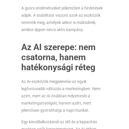
A gyors eredményeket jellemzően a hirdetések
adják. A stabilitást viszont azok az eszközök
teremtik meg, amelyek akkor is működnek,
amikor éppen nincs aktív kampány.
Az AI szerepe: nem
csatorna, hanem
hatékonysági réteg
Az AI-eszközök megjelenése az egyik
legfontosabb változás a marketingben. Nem
azért, mert az AI önállóan helyettesíti a
marketingstratégiát, hanem azért, mert
jelentősen gyorsíthatja a napi munkát.
Egy kisvállalkozásnál az idő és a kapacitás
gyakran szűk keresztmetszet. Az AI ebben