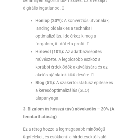
semmilyen algoritmus-frissítés. Ez a te saját
digitális ingatlanod. 
Honlap (20%):
A konverziós útvonalak,
landing oldalak és a technikai
optimalizálás. Ide érkezik meg a
forgalom, itt dől el a profit. 
Hírlevél (10%):
Az adatbázisépítés
művészete. A legolcsóbb eszköz a
korábbi érdeklődők aktiválására és az
akciós ajánlatok kiküldésére. 
Blog (5%):
A szakértői státusz építése és
a keresőoptimalizálás (SEO)
alapanyaga.
3. Bizalom és hosszú távú növekedés – 20% (A
fenntarthatóság)
Ez a réteg hozza a legmagasabb minőségű
ügyfeleket, és csökkenti a hirdetésektől való