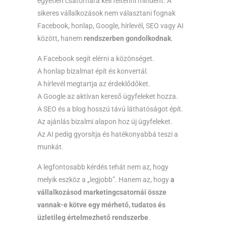
egyetlen csatornára kell feltenni mindent. A
sikeres vállalkozások nem választani fognak
Facebook, honlap, Google, hírlevél, SEO vagy AI
között, hanem
rendszerben gondolkodnak
.
A Facebook segít elérni a közönséget.
A honlap bizalmat épít és konvertál.
A hírlevél megtartja az érdeklődőket.
A Google az aktívan kereső ügyfeleket hozza.
A SEO és a blog hosszú távú láthatóságot épít.
Az ajánlás bizalmi alapon hoz új ügyfeleket.
Az AI pedig gyorsítja és hatékonyabbá teszi a
munkát.
A legfontosabb kérdés tehát nem az, hogy
melyik eszköz a „legjobb”. Hanem az, hogy
a
vállalkozásod marketingcsatornái össze
vannak-e kötve egy mérhető, tudatos és
üzletileg értelmezhető rendszerbe
.