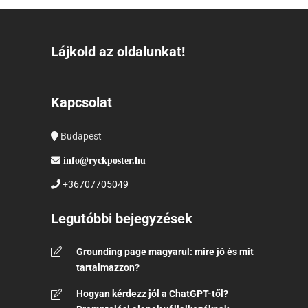
Lájkold az oldalunkat!
Kapcsolat
Budapest
info@ryckposter.hu
+36707705049
Legutóbbi bejegyzések
Grounding page magyarul: mire jó és mit
tartalmazzon?
Hogyan kérdezz jól a ChatGPT-től?