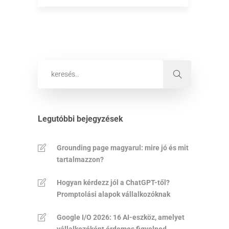
Legutóbbi bejegyzések
Grounding page magyarul: mire jó és mit
tartalmazzon?
Hogyan kérdezz jól a ChatGPT-től?
Promptolási alapok vállalkozóknak
Google I/O 2026: 16 AI-eszköz, amelyet
vállalkozóként érdemes figyelned