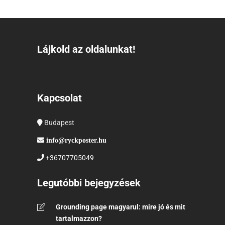
Lájkold az oldalunkat!
Kapcsolat
Budapest
info@ryckposter.hu
+36707705049
Legutóbbi bejegyzések
Grounding page magyarul: mire jó és mit
tartalmazzon?