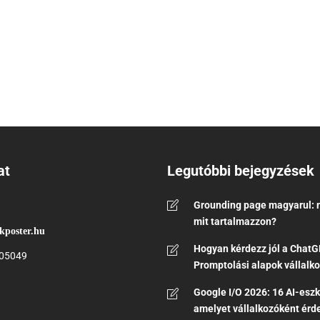
at
Legutóbbi bejegyzések
Grounding page magyarul: m
mit tartalmazzon?
kposter.hu
Hogyan kérdezz jól a ChatG
05049
Promptolási alapok vállalk
Google I/O 2026: 16 AI-eszk
amelyet vállalkozóként ér