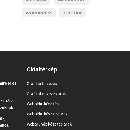
WEBSHOP
WEBÁRUHÁZ
WORDPRESS
YOUTUBE
Oldaltérkép
ire jó és
Grafikai tervezés
Grafikai tervezés árak
PT-től?
Weboldal készítés
ozóknak
Weboldal készítés árak
öz,
Webáruház készítés árak
demes