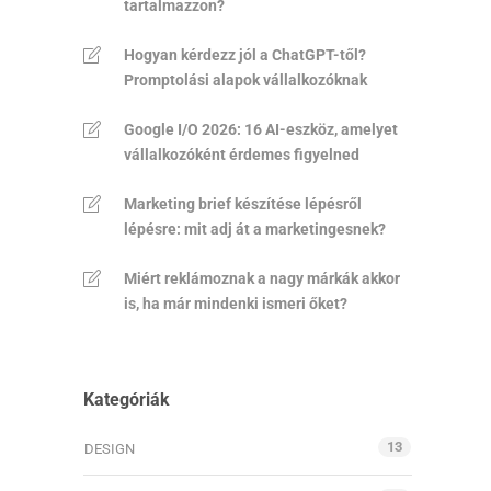
tartalmazzon?
Hogyan kérdezz jól a ChatGPT-től?
Promptolási alapok vállalkozóknak
Google I/O 2026: 16 AI-eszköz, amelyet
vállalkozóként érdemes figyelned
Marketing brief készítése lépésről
lépésre: mit adj át a marketingesnek?
Miért reklámoznak a nagy márkák akkor
is, ha már mindenki ismeri őket?
Kategóriák
13
DESIGN