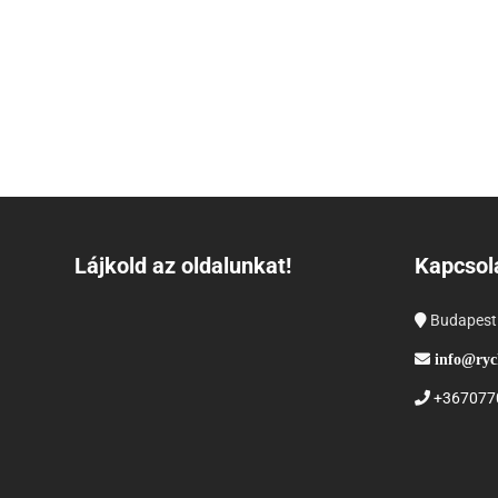
Lájkold az oldalunkat!
Kapcsol
Budapest
info@ryc
+367077