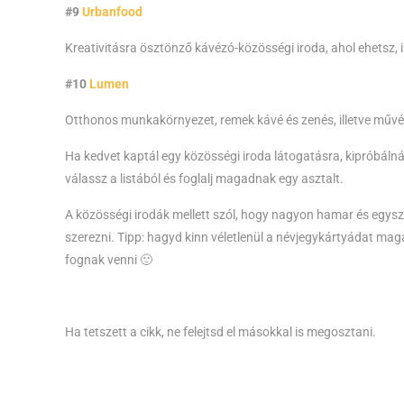
#9
Urbanfood
Kreativitásra ösztönző kávézó-közösségi iroda, ahol ehetsz,
#10
Lumen
Otthonos munkakörnyezet, remek kávé és zenés, illetve műv
Ha kedvet kaptál egy közösségi iroda látogatásra, kipróbáln
válassz a listából és foglalj magadnak egy asztalt.
A közösségi irodák mellett szól, hogy nagyon hamar és egysze
szerezni. Tipp: hagyd kinn véletlenül a névjegykártyádat maga
fognak venni 🙂
Ha tetszett a cikk, ne felejtsd el másokkal is megosztani.