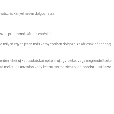
 ihatsz és kényelmesen dolgozhatsz!
észeti programok várnak esténként.
ád milyen egy teljesen más környezetben dolgozni (akár csak pár napot)
rűen lehet új kapcsolatokat építeni, új ügyfeleket vagy megrendeléseket
d mellett az asztalon vagy készíttess matricát a laptopodra. Tuti észre