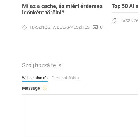
Mi az a cache, és miért érdemes
Top 50 AI 
időnként törölni?
HASZNO
,
HASZNOS
WEBLAPKÉSZÍTÉS
0
Szólj hozzá te is!
Weboldalon (0)
Facebook fiókkal
Message