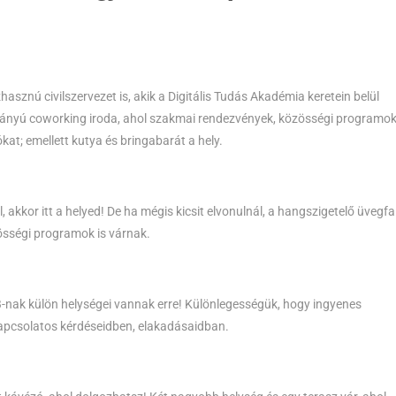
znú civilszervezet is, akik a Digitális Tudás Akadémia keretein belül
 arányú coworking iroda, ahol szakmai rendezvények, közösségi programok
kat; emellett kutya és bringabarát a hely.
 akkor itt a helyed! De ha mégis kicsit elvonulnál, a hangszigetelő üvegfa
sségi programok is várnak.
B-nak külön helységei vannak erre! Különlegességük, hogy ingyenes
 kapcsolatos kérdéseidben, elakadásaidban.