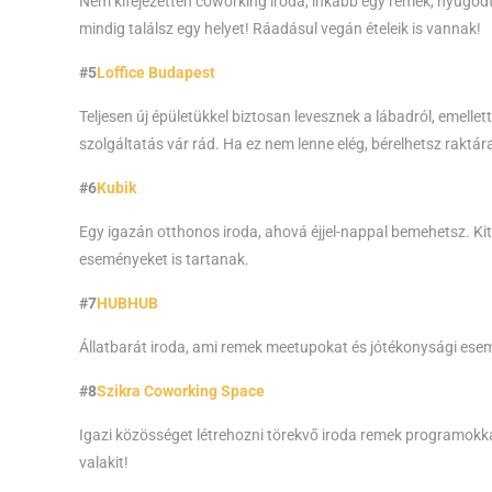
Nem kifejezetten coworking iroda, inkább egy remek, nyugodt
mindig találsz egy helyet! Ráadásul vegán ételeik is vannak!
#5
Loffice Budapest
Teljesen új épületükkel biztosan levesznek a lábadról, emell
szolgáltatás vár rád. Ha ez nem lenne elég, bérelhetsz raktára
#6
Kubik
Egy igazán otthonos iroda, ahová éjjel-nappal bemehetsz. Ki
eseményeket is tartanak.
#7
HUBHUB
Állatbarát iroda, ami remek meetupokat és jótékonysági esem
#8
Szikra Coworking Space
Igazi közösséget létrehozni törekvő iroda remek programokkal
valakit!