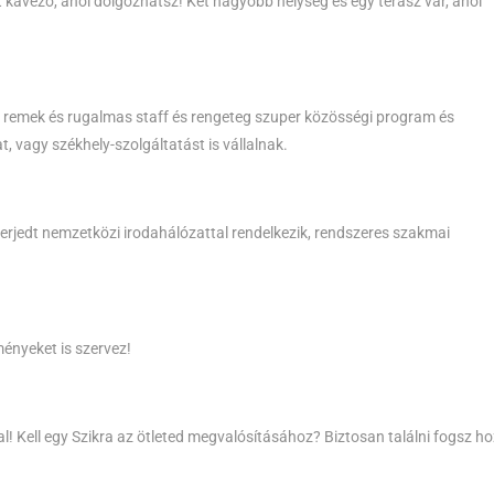
 kávézó, ahol dolgozhatsz! Két nagyobb helység és egy terasz vár, ahol
ett remek és rugalmas staff és rengeteg szuper közösségi program és
t, vagy székhely-szolgáltatást is vállalnak.
terjedt nemzetközi irodahálózattal rendelkezik, rendszeres szakmai
ényeket is szervez!
! Kell egy Szikra az ötleted megvalósításához? Biztosan találni fogsz h