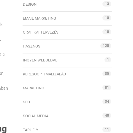
13
DESIGN
10
EMAIL MARKETING
ák
k
18
GRAFIKAI TERVEZÉS
.
125
HASZNOS
a a
1
INGYEN WEBOLDAL
on,
35
KERESŐOPTIMALIZÁLÁS
81
dában
MARKETING
34
SEO
48
SOCIAL MEDIA
ng
11
TÁRHELY