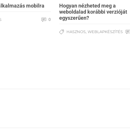
alkalmazás mobilra
Hogyan nézheted meg a
weboldalad korábbi verzióját
egyszerűen?
S
0
,
HASZNOS
WEBLAPKÉSZÍTÉS