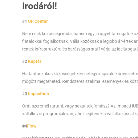
irodáról!
#1
UP Center
Nem csak közösségi iroda, hanem egy jó ügyet támogató közhas
fiatalokkal foglalkoznak. Vállalkozóknak a legjobb ár-érték
remek infrastruktúra és barátságos staff várja az idelátogató
#2
Kaptár
Ha fantasztikus közösséget keresel egy inspiráló környezettel,
mögött megteheted. Rendszeres szakmai események és közö
#3
Impacthub
Órát szeretnél tartani, vagy sokat telefonálsz? Az ImpactHU
vállalkozói programjuk van, ahol segítenek a vállalkozással
#4
Flow