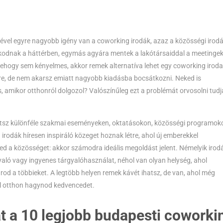
edésével egyre nagyobb igény van a coworking irodák, azaz a közösségi irod
oskodnak a háttérben, egymás agyára mentek a lakótársaiddal a meetinge
sehogy sem kényelmes, akkor remek alternatíva lehet egy coworking iroda
ére, de nem akarsz emiatt nagyobb kiadásba bocsátkozni. Neked is
amikor otthonról dolgozol? Valószínűleg ezt a problémát orvosolni tudj
hetsz különféle szakmai eseményeken, oktatásokon, közösségi programok
rodák híresen inspiráló közeget hoznak létre, ahol új emberekkel
ed a közösséget: akkor számodra ideális megoldást jelent. Némelyik iro
rgyaló vagy ingyenes tárgyalóhasználat, néhol van olyan helység, ahol
rod a többieket. A legtöbb helyen remek kávét ihatsz, de van, ahol még
kell otthon hagynod kedvencedet.
t a 10 legjobb budapesti coworki