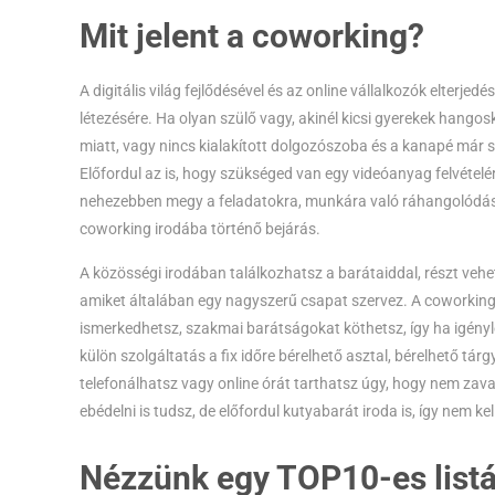
Mit jelent a coworking?
A digitális világ fejlődésével és az online vállalkozók elterj
létezésére. Ha olyan szülő vagy, akinél kicsi gyerekek hang
miatt, vagy nincs kialakított dolgozószoba és a kanapé már 
Előfordul az is, hogy szükséged van egy videóanyag felvétel
nehezebben megy a feladatokra, munkára való ráhangolódás, 
coworking irodába történő bejárás.
A közösségi irodában találkozhatsz a barátaiddal, részt ve
amiket általában egy nagyszerű csapat szervez. A coworking i
ismerkedhetsz, szakmai barátságokat köthetsz, így ha igényl
külön szolgáltatás a fix időre bérelhető asztal, bérelhető tá
telefonálhatsz vagy online órát tarthatsz úgy, hogy nem zava
ebédelni is tudsz, de előfordul kutyabarát iroda is, így nem 
Nézzünk egy TOP10-es listá