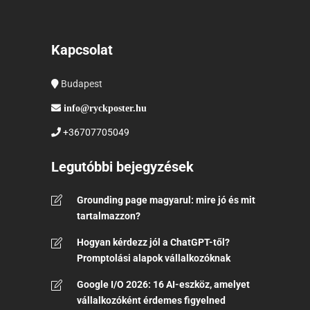
Kapcsolat
Budapest
info@ryckposter.hu
+36707705049
Legutóbbi bejegyzések
Grounding page magyarul: mire jó és mit
tartalmazzon?
Hogyan kérdezz jól a ChatGPT-től?
Promptolási alapok vállalkozóknak
Google I/O 2026: 16 AI-eszköz, amelyet
vállalkozóként érdemes figyelned