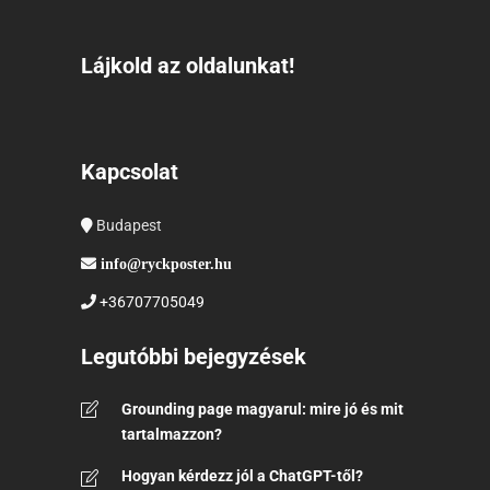
Lájkold az oldalunkat!
Kapcsolat
Budapest
info@ryckposter.hu
+36707705049
Legutóbbi bejegyzések
Grounding page magyarul: mire jó és mit
tartalmazzon?
Hogyan kérdezz jól a ChatGPT-től?