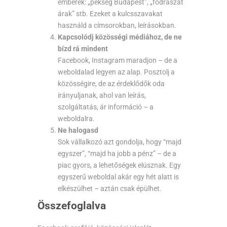
emberek: „pékség Budapest”, „fodrászat
árak” stb. Ezeket a kulcsszavakat
használd a címsorokban, leírásokban.
Kapcsolódj közösségi médiához, de ne
bízd rá mindent
Facebook, Instagram maradjon – de a
weboldalad legyen az alap. Posztolj a
közösségire, de az érdeklődők oda
irányuljanak, ahol van leírás,
szolgáltatás, ár információ – a
weboldalra.
Ne halogasd
Sok vállalkozó azt gondolja, hogy “majd
egyszer”, “majd ha jobb a pénz” – de a
piac gyors, a lehetőségek elúsznak. Egy
egyszerű weboldal akár egy hét alatt is
elkészülhet – aztán csak épülhet.
Összefoglalva