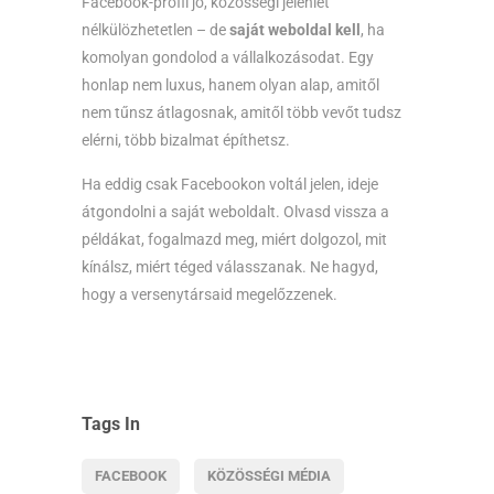
Facebook-profil jó, közösségi jelenlét
nélkülözhetetlen – de
saját weboldal kell
, ha
komolyan gondolod a vállalkozásodat. Egy
honlap nem luxus, hanem olyan alap, amitől
nem tűnsz átlagosnak, amitől több vevőt tudsz
elérni, több bizalmat építhetsz.
Ha eddig csak Facebookon voltál jelen, ideje
átgondolni a saját weboldalt. Olvasd vissza a
példákat, fogalmazd meg, miért dolgozol, mit
kínálsz, miért téged válasszanak. Ne hagyd,
hogy a versenytársaid megelőzzenek.
Tags In
FACEBOOK
KÖZÖSSÉGI MÉDIA