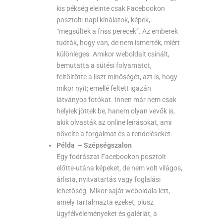
kis pékség eleinte csak Facebookon
posztolt: napi kínálatok, képek,
“megsültek a friss perecek”. Az emberek
tudták, hogy van, de nem ismerték, miért
különleges. Amikor weboldalt csinált,
bemutatta a sütési folyamatot,
feltöltötte a liszt minőségét, azt is, hogy
mikor nyit; emellé feltett igazán
látványos fotókat. Innen már nem csak
helyiek jöttek be, hanem olyan vevők is,
akik olvasták az online leírásokat, ami
növelte a forgalmat és a rendeléseket.
Példa – Szépségszalon
Egy fodrászat Facebookon posztolt
előtte-utána képeket, de nem volt világos,
árlista, nyitvatartás vagy foglalási
lehetőség. Mikor saját weboldala lett,
amely tartalmazta ezeket, plusz
ügyfélvéleményeket és galériát, a