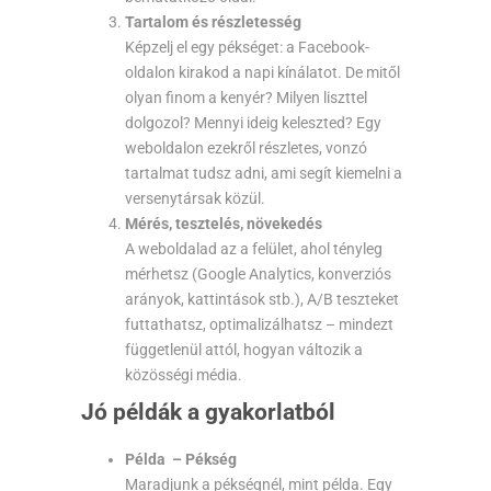
Tartalom és részletesség
Képzelj el egy pékséget: a Facebook-
oldalon kirakod a napi kínálatot. De mitől
olyan finom a kenyér? Milyen liszttel
dolgozol? Mennyi ideig keleszted? Egy
weboldalon ezekről részletes, vonzó
tartalmat tudsz adni, ami segít kiemelni a
versenytársak közül.
Mérés, tesztelés, növekedés
A weboldalad az a felület, ahol tényleg
mérhetsz (Google Analytics, konverziós
arányok, kattintások stb.), A/B teszteket
futtathatsz, optimalizálhatsz – mindezt
függetlenül attól, hogyan változik a
közösségi média.
Jó példák a gyakorlatból
Példa – Pékség
Maradjunk a pékségnél, mint példa. Egy