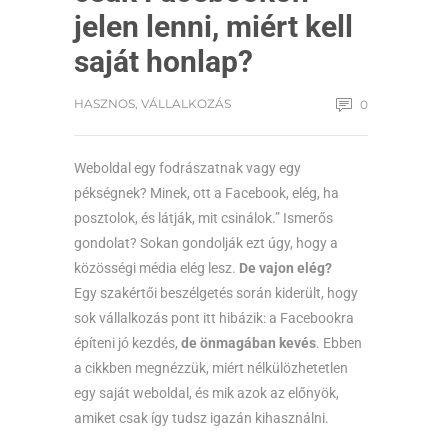
jelen lenni, miért kell
saját honlap?
HASZNOS
,
VÁLLALKOZÁS
0
Weboldal egy fodrászatnak vagy egy
pékségnek? Minek, ott a Facebook, elég, ha
posztolok, és látják, mit csinálok.” Ismerős
gondolat? Sokan gondolják ezt úgy, hogy a
közösségi média elég lesz.
De vajon elég?
Egy szakértői beszélgetés során kiderült, hogy
sok vállalkozás pont itt hibázik: a Facebookra
építeni jó kezdés,
de önmagában kevés
. Ebben
a cikkben megnézzük, miért nélkülözhetetlen
egy saját weboldal, és mik azok az előnyök,
amiket csak így tudsz igazán kihasználni.