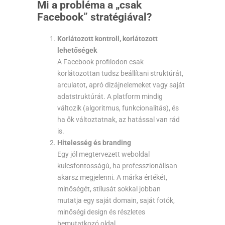
Mi a probléma a „csak
Facebook” stratégiával?
Korlátozott kontroll, korlátozott
lehetőségek
A Facebook profilodon csak
korlátozottan tudsz beállítani struktúrát,
arculatot, apró dizájnelemeket vagy saját
adatstruktúrát. A platform mindig
változik (algoritmus, funkcionalitás), és
ha ők változtatnak, az hatással van rád
is.
Hitelesség és branding
Egy jól megtervezett weboldal
kulcsfontosságú, ha professzionálisan
akarsz megjelenni. A márka értékét,
minőségét, stílusát sokkal jobban
mutatja egy saját domain, saját fotók,
minőségi design és részletes
bemutatkozó oldal.