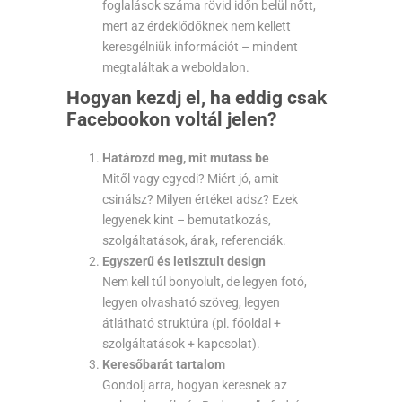
foglalások száma rövid időn belül nőtt,
mert az érdeklődőknek nem kellett
keresgélniük információt – mindent
megtaláltak a weboldalon.
Hogyan kezdj el, ha eddig csak
Facebookon voltál jelen?
Határozd meg, mit mutass be
Mitől vagy egyedi? Miért jó, amit
csinálsz? Milyen értéket adsz? Ezek
legyenek kint – bemutatkozás,
szolgáltatások, árak, referenciák.
Egyszerű és letisztult design
Nem kell túl bonyolult, de legyen fotó,
legyen olvasható szöveg, legyen
átlátható struktúra (pl. főoldal +
szolgáltatások + kapcsolat).
Keresőbarát tartalom
Gondolj arra, hogyan keresnek az