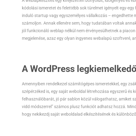
A weblapkészítés egy kifejezetten bonyolult, időigényes és e
kódolási ismeretet és felettébb sok türelmet igényelt egy-egy
induló startup vagy egyszemélyes vállalkozás – engedhette m
számoljon. Annak ellenére sem, hogy tudatában voltak anna
jól funkcionáló weblap nélkül nem érvényesülhetnek a piaco
megjelenése, azaz egy olyan ingyenes webalapú szoftveré, am
A WordPress legkiemelkedő
Amennyiben rendelkezel számítógépes ismeretekkel, egy zsák 
szépérzéked is, egy saját weboldal létrehozása egyszerű és
felhasználóbarát, jó pár sablon közül válogathatsz, amiket szi
vidd módszerrel” számos plusz funkciót adhatsz hozzá. Mind
hogy nekikezdj saját weboldalad elkészítésének és különböző