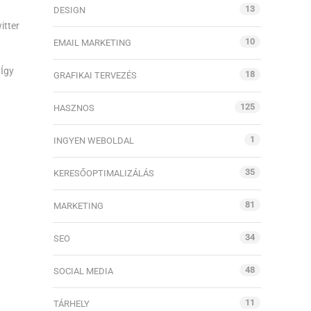
13
DESIGN
itter
10
EMAIL MARKETING
 Így
18
GRAFIKAI TERVEZÉS
125
HASZNOS
1
INGYEN WEBOLDAL
35
KERESŐOPTIMALIZÁLÁS
81
MARKETING
34
SEO
48
SOCIAL MEDIA
11
TÁRHELY