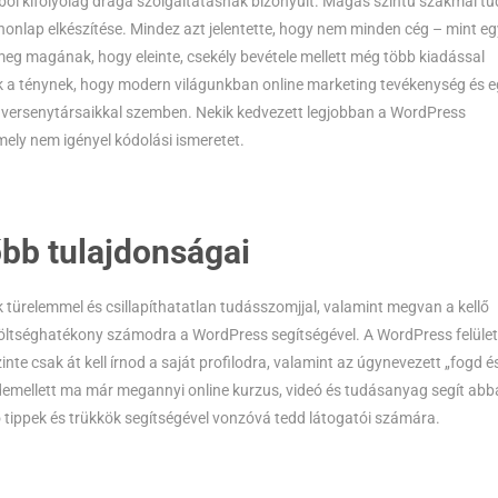
bből kifolyólag drága szolgáltatásnak bizonyult. Magas szintű szakmai tu
 honlap elkészítése. Mindez azt jelentette, hogy nem minden cég – mint eg
eg magának, hogy eleinte, csekély bevétele mellett még több kiadással
k a ténynek, hogy modern világunkban online marketing tevékenység és 
n versenytársaikkal szemben. Nekik kedvezett legjobban a WordPress
ely nem igényel kódolási ismeretet.
bb tulajdonságai
türelemmel és csillapíthatatlan tudásszomjjal, valamint megvan a kellő
 költséghatékony számodra a WordPress segítségével. A WordPress felüle
nte csak át kell írnod a saját profilodra, valamint az úgynevezett „fogd é
emellett ma már megannyi online kurzus, videó és tudásanyag segít abb
 tippek és trükkök segítségével vonzóvá tedd látogatói számára.