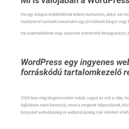
Mi is valójában a WordPres
Ha egy átlagos érdeklődőnek kellene bemutatni, akkor azt m
módszerrel tud bárki összerakni egy jól működő blogot vagy
Ha szakmabelinek vagy olyannak szeretnénk elmagyarázni, aki
WordPress egy
ingyenes
web
forráskódú
tartalomkezelő r
2003-ban még blogmotorként indult, vagyis az volt a célja, h
fejlődésen ment keresztül, mivel a rengetek fejlesztésnek,
bonyolult weboldalakig és webáruházakig már mindent el lehet