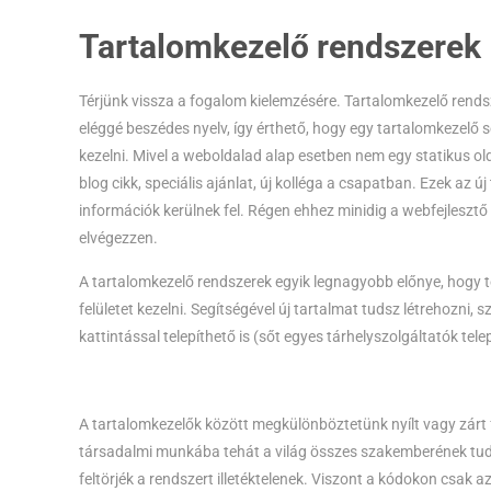
Tartalomkezelő rendszerek
Térjünk vissza a fogalom kielemzésére. Tartalomkezelő ren
eléggé beszédes nyelv, így érthető, hogy egy tartalomkezelő s
kezelni. Mivel a weboldalad alap esetben nem egy statikus olda
blog cikk, speciális ajánlat, új kolléga a csapatban. Ezek az 
információk kerülnek fel. Régen ehhez minidig a webfejlesztő
elvégezzen.
A tartalomkezelő rendszerek egyik legnagyobb előnye, hogy
felületet kezelni. Segítségével új tartalmat tudsz létrehozni,
kattintással telepíthető is (sőt egyes tárhelyszolgáltatók telep
A tartalomkezelők között megkülönböztetünk nyílt vagy zárt 
társadalmi munkába tehát a világ összes szakemberének tudás
feltörjék a rendszert illetéktelenek. Viszont a kódokon csak a