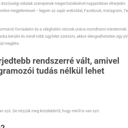
 a közösségi oldalak szerepének megerősödésével napjainkban elterjedni
nline megjelenéssel – legyen az saját weboldal, Facebook, Instagram, Tw
formáció forrásként és a világhálón néznek utána mondhatni mindennek.
ba kerülni és minél több ügyfelet szerezni, akkor elengedhetetlen egy jól
al megléte.
jedtebb rendszerré vált, amivel
ramozói tudás nélkül lehet
an szó. De nézzük meg közelebbről, hogy miről is van szó.