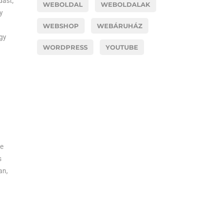
dást,
WEBOLDAL
WEBOLDALAK
y
WEBSHOP
WEBÁRUHÁZ
egy
WORDPRESS
YOUTUBE
te
s
an,