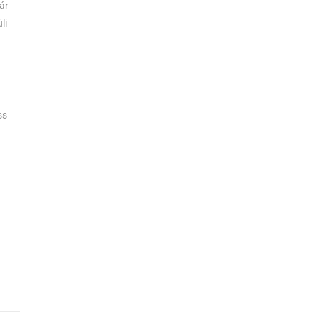
ár
li
ss