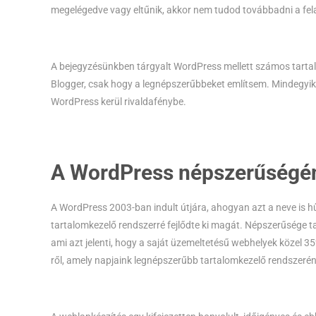
megelégedve vagy eltűnik, akkor nem tudod továbbadni a fel
A bejegyzésünkben tárgyalt WordPress mellett számos tartalo
Blogger, csak hogy a legnépszerűbbeket említsem. Mindegy
WordPress kerül rivaldafénybe.
A WordPress népszerűségé
A WordPress 2003-ban indult útjára, ahogyan azt a neve is hű
tartalomkezelő rendszerré fejlődte ki magát. Népszerűsége t
ami azt jelenti, hogy a saját üzemeltetésű webhelyek közel 3
ről, amely napjaink legnépszerűbb tartalomkezelő rendszerén