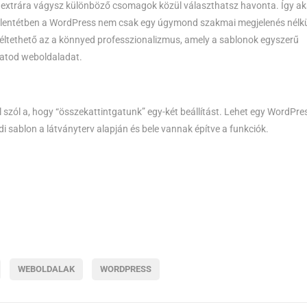
s extrára vágysz különböző csomagok közül választhatsz havonta. Így ak
 ellentétben a WordPress nem csak egy úgymond szakmai megjelenés nélkü
léltethető az a könnyed professzionalizmus, amely a sablonok egyszerű
hatod weboldaladat.
l szól a, hogy “összekattintgatunk” egy-két beállítást. Lehet egy WordPre
di sablon a látványterv alapján és bele vannak építve a funkciók.
WEBOLDALAK
WORDPRESS