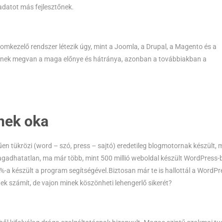
adatot más fejlesztőnek.
mkezelő rendszer létezik úgy, mint a Joomla, a Drupal, a Magento és a
iknek megvan a maga előnye és hátránya, azonban a továbbiakban a
nek oka
en tükrözi (word – szó, press – sajtó) eredetileg blogmotornak készült, 
agadhatatlan, ma már több, mint 500 millió weboldal készült WordPress-
5%-a készült a program segítségével.Biztosan már te is hallottál a WordPr
ek számít, de vajon minek köszönheti lehengerlő sikerét?