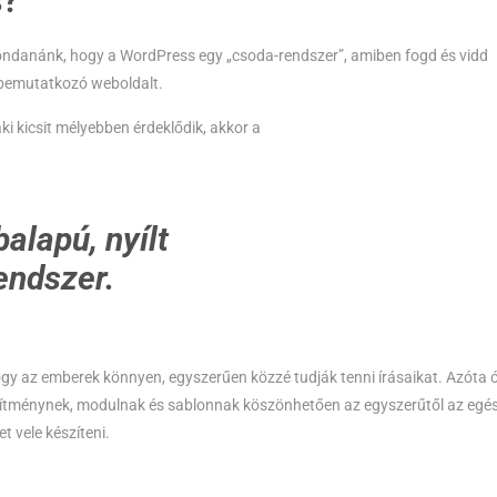
s?
ondanánk, hogy a WordPress egy „csoda-rendszer”, amiben fogd és vidd
 bemutatkozó weboldalt.
 kicsit mélyebben érdeklődik, akkor a
alapú, nyílt
endszer.
ogy az emberek könnyen, egyszerűen közzé tudják tenni írásaikat. Azóta ó
 bővítménynek, modulnak és sablonnak köszönhetően az egyszerűtől az egé
 vele készíteni.