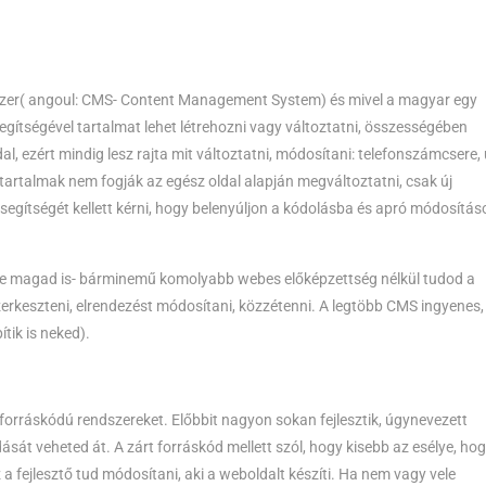
dszer( angoul: CMS- Content Management System) és mivel a magyar egy
egítségével tartalmat lehet létrehozni vagy változtatni, összességében
l, ezért mindig lesz rajta mit változtatni, módosítani: telefonszámcsere, 
új tartalmak nem fogják az egész oldal alapján megváltoztatni, csak új
 segítségét kellett kérni, hogy belenyúljon a kódolásba és apró módosítás
 te magad is- bárminemű komolyabb webes előképzettség nélkül tudod a
 szerkeszteni, elrendezést módosítani, közzétenni. A legtöbb CMS ingyenes,
ítik is neked).
forráskódú rendszereket. Előbbit nagyon sokan fejlesztik, úgynevezett
át veheted át. A zárt forráskód mellett szól, hogy kisebb az esélye, ho
z a fejlesztő tud módosítani, aki a weboldalt készíti. Ha nem vagy vele