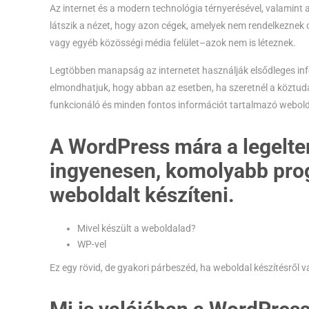
Az internet és a modern technológia térnyerésével, valamint
látszik a nézet, hogy azon cégek, amelyek nem rendelkeznek o
vagy egyéb közösségi média felület–azok nem is léteznek.
Legtöbben manapság az internetet használják elsődleges in
elmondhatjuk, hogy abban az esetben, ha szeretnél a köztudat
funkcionáló és minden fontos információt tartalmazó webold
A WordPress mára a legelter
ingyenesen, komolyabb prog
weboldalt készíteni.
Mivel készült a weboldalad?
WP-vel
Ez egy rövid, de gyakori párbeszéd, ha weboldal készítésről v