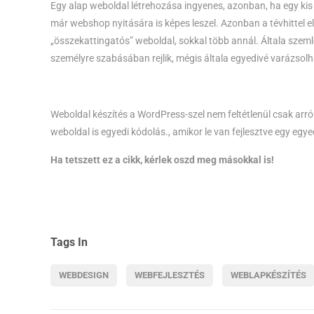
Egy alap weboldal létrehozása ingyenes, azonban, ha egy ki
már webshop nyitására is képes leszel. Azonban a tévhittel
„összekattingatós” weboldal, sokkal több annál. Általa szem
személyre szabásában rejlik, mégis általa egyedivé varázsol
Weboldal készítés a WordPress-szel nem feltétlenül csak arró
weboldal is egyedi kódolás., amikor le van fejlesztve egy egye
Ha tetszett ez a cikk, kérlek oszd meg másokkal is!
Tags In
WEBDESIGN
WEBFEJLESZTÉS
WEBLAPKÉSZÍTÉS