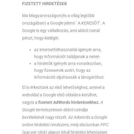
FIZETETT HIRDETÉSEK
Ma Magyarországon(és a világ legtöbb
országában) a Google jelenti ’ A KERESŐT’. A
Google is egy vállalkozás, ami abból csinál
pénzt, hogy kielégíti
az internetfelhasználók igényét arra,
hogy információt találjanak a neten
a hirdetők igényét arra vonatkozóan,
hogy fizessenek azért, hogy az
információt eljuttassák a látogatóhoz
El is érkeztünk az első lehetőséghez, amivel a
weboldal a Google első oldalára kerülhet,
vagyis a
fizetett AdWords hirdetésekhez.
A
Google természetesen ebből csinálja
bevételeinek nagy részét. Az Adwords a Google
online hirdetési rendszere, mely elsősorban PPC
(pay per click) alapon kínál hirdetési lehetőséget.