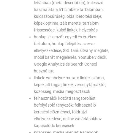
leírásban (meta description), kulcsszó
használata a h1 címben/tartalomban,
kulcsszósűrűség, oldal betöltési ideje,
képek optimalizált mérete, tartalom
frissessége, külső linkek, helyesírás
honlap jellemzői: egyedi és értékes
tartalom, honlap felépítés, szerver
elhelyezkedése, SSL tanúsítvány megléte,
mobil barát megjelenés, Youtube videók,
Google Analytics és Search Consol
használata
linkek: webhelyre mutató linkek száma,
képek alt tagjai, linkek versenytársaktól,
közösségi média megosztások
felhasználók közötti rangsorolást
befolyásoló tényezők: felhasználó
keresési előzményei, földrajzi
elhelyezkedése, online vásárlásokhoz
kapcsolódó keresések
közösségi média jelenlét: Facebook