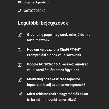
info@ryckposter.hu
+36707705049
Legutóbbi bejegyzések
Grounding page magyarul: mire jó és mit
tartalmazzon?
Hogyan kérdezz jól a ChatGPT-től?
Promptolási alapok vállalkozóknak
Google I/O 2026: 16 AI-eszköz, amelyet
vállalkozóként érdemes figyelned
Marketing brief készítése lépésről
lépésre: mit adj át a marketingesnek?
Miért reklámoznak a nagy márkák akkor
is, ha már mindenki ismeri őket?