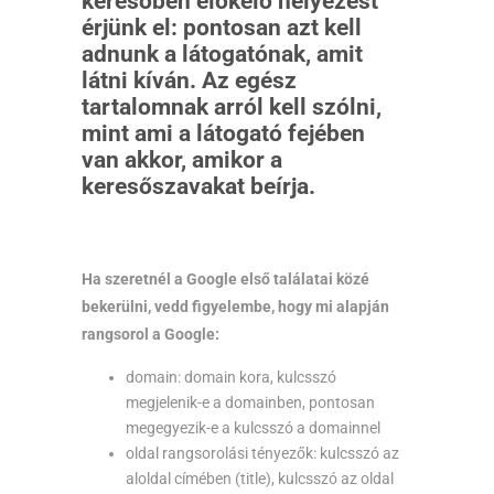
keresőben előkelő helyezést
érjünk el: pontosan azt kell
adnunk a látogatónak, amit
látni kíván. Az egész
tartalomnak arról kell szólni,
mint ami a látogató fejében
van akkor, amikor a
keresőszavakat beírja.
Ha szeretnél a Google első találatai közé
bekerülni, vedd figyelembe, hogy mi alapján
rangsorol a Google:
domain: domain kora, kulcsszó
megjelenik-e a domainben, pontosan
megegyezik-e a kulcsszó a domainnel
oldal rangsorolási tényezők: kulcsszó az
aloldal címében (title), kulcsszó az oldal