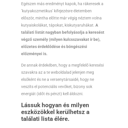
Egészen más eredményt kapok, ha rákeresek a
’kutyakozmetikus’ kifejezésre életemben
először, mintha előtte már végig néztem volna
kutyaiskolákat, tápokat, kiskutyaruhákat.
A
találati listát nagyban befolyásolja a keresést
végző személy (milyen kulcsszavakat ír be),
előzetes érdeklődése és böngészési
előzményei is.
De annak érdekében, hogy a megfelelő keresési
szavakra az a te weboldalad jelenjen meg
elsőként és ne a versenytársaidé, hogy ne
veszíts el potenciális vevőket, bizony sok
energiát (időt és pénzt) kell áldozni.
Lássuk hogyan és milyen
eszközökkel kerülhetsz a
találati lista élére.