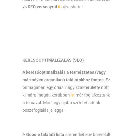
vs SEO versenyről
itt
olvashatsz.
KERESŐOPTIMALIZÁLÁS (SEO)
A keresőoptimalizálás a természetes (vagy
más néven organikus) találatokhoz fontos.
Ez
önmagában egy óriási nagy szakterületté nőtt
ki mára magát, korábban
itt
már foglalkoztunk
a témával. Most egy újabb szeletet adunk
összefoglalás jelleggel:
A
Google találati lista
sorrendjét egy bonyolult