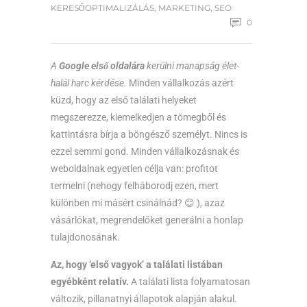
KERESŐOPTIMALIZÁLÁS
,
MARKETING
,
SEO
0
A
Google első oldalára
kerülni manapság élet-
halál harc kérdése.
Minden vállalkozás azért
küzd, hogy az első találati helyeket
megszerezze, kiemelkedjen a tömegből és
kattintásra bírja a böngésző személyt. Nincs is
ezzel semmi gond. Minden vállalkozásnak és
weboldalnak egyetlen célja van: profitot
termelni (nehogy felháborodj ezen, mert
különben mi másért csinálnád? 😊 ), azaz
vásárlókat, megrendelőket generálni a honlap
tulajdonosának.
Az, hogy ’első vagyok’ a találati listában
egyébként relatív.
A találati lista folyamatosan
változik, pillanatnyi állapotok alapján alakul.