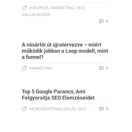
,
,
,
HASZNOS
MARKETING
SEO
VÁLLALKOZÁS
0
A vásárlói út újratervezve – miért
működik jobban a Loop modell, mint
a funnel?
MARKETING
0
Top 5 Google Parancs, Ami
Felgyorsítja SEO Elemzéseidet
,
KERESŐOPTIMALIZÁLÁS
SEO
0