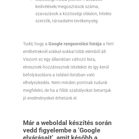
kedvelések/megosztások száma,
szavazások a közösségi oldalon, hiteles
szerzők, társadalmi tevékenység
Tudd, hogy a
Google rangsorolási listája
a fent
említetteknél sokkal-sokkal több elemből áll.
Viszont ez egy állandóan változó lista,
elvesznek-hozzátesznek tételeket és így kerül
befolyásolásra a találati listában való
elhelyezkedés. Nem minden pontnak tudunk
megfelelni, de ha a főbb szabályokat betartjuk
jó eredményeket érhetünk el.
Már a weboldal készítés során
vedd figyelembe a ’Google
elvárásait’, amit később a