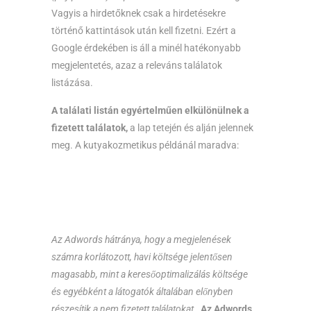
Vagyis a hirdetőknek csak a hirdetésekre
történő kattintások után kell fizetni. Ezért a
Google érdekében is áll a minél hatékonyabb
megjelentetés, azaz a releváns találatok
listázása.
A találati listán egyértelműen elkülönülnek a
fizetett találatok,
a lap tetején és alján jelennek
meg. A kutyakozmetikus példánál maradva:
Az Adwords hátránya, hogy a megjelenések
számra korlátozott, havi költsége jelentősen
magasabb, mint a keresőoptimalizálás költsége
és egyébként a látogatók általában előnyben
részesítik a nem fizetett találatokat
.
Az Adwords