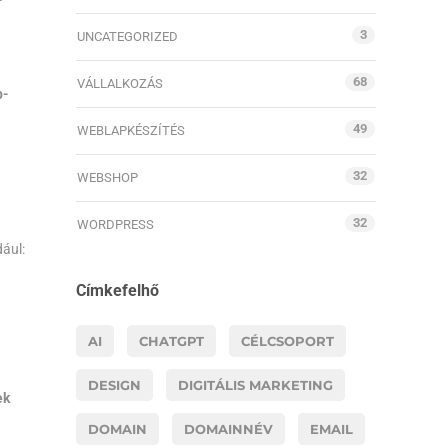
3
UNCATEGORIZED
68
VÁLLALKOZÁS
p-
49
WEBLAPKÉSZÍTÉS
32
WEBSHOP
32
WORDPRESS
dául:
Címkefelhő
AI
CHATGPT
CÉLCSOPORT
DESIGN
DIGITÁLIS MARKETING
ek
DOMAIN
DOMAINNÉV
EMAIL