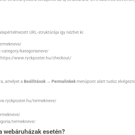
pértelmezett URL-struktúrája így nézhet ki:
termekneve/
t-category/kategorianeve/
s
https://www.ryckposter.hu/checkout/
a, amelyet a
Beállítások → Permalinkek
menüpont alatt tudsz elvégezni.
ww.ryckposter.hu/termekneve/
ermekneve/
egoria/termekneve/
sa webáruházak esetén?