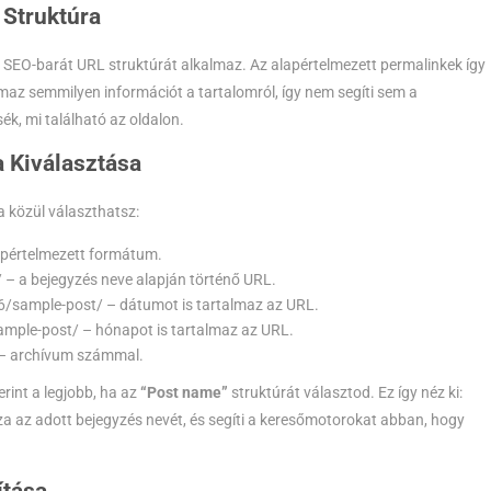
 Struktúra
 SEO-barát URL struktúrát alkalmaz. Az alapértelmezett permalinkek így
lmaz semmilyen információt a tartalomról, így nem segíti sem a
k, mi található az oldalon.
a Kiválasztása
ra közül választhatsz:
apértelmezett formátum.
/
– a bejegyzés neve alapján történő URL.
6/sample-post/
– dátumot is tartalmaz az URL.
ample-post/
– hónapot is tartalmaz az URL.
– archívum számmal.
rint a legjobb, ha az
“Post name”
struktúrát választod. Ez így néz ki:
za az adott bejegyzés nevét, és segíti a keresőmotorokat abban, hogy