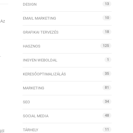
13
DESIGN
10
EMAIL MARKETING
 Az
18
GRAFIKAI TERVEZÉS
125
HASZNOS
.
1
INGYEN WEBOLDAL
35
KERESŐOPTIMALIZÁLÁS
81
MARKETING
34
SEO
48
SOCIAL MEDIA
11
TÁRHELY
jól