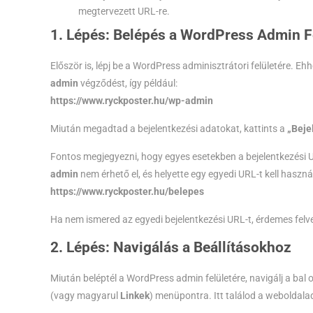
megtervezett URL-re.
1. Lépés: Belépés a WordPress Admin F
Először is, lépj be a WordPress adminisztrátori felületére. 
admin
végződést, így például:
https://www.ryckposter.hu/wp-admin
Miután megadtad a bejelentkezési adatokat, kattints a
„Beje
Fontos megjegyezni, hogy egyes esetekben a bejelentkezési U
admin
nem érhető el, és helyette egy egyedi URL-t kell haszná
https://www.ryckposter.hu/belepes
Ha nem ismered az egyedi bejelentkezési URL-t, érdemes felv
2. Lépés: Navigálás a Beállításokhoz
Miután beléptél a WordPress admin felületére, navigálj a bal
(vagy magyarul
Linkek
) menüpontra. Itt találod a weboldalad