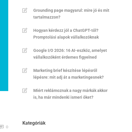
Grounding page magyarul: mire jó és mit
tartalmazzon?
Hogyan kérdezz jól a ChatGPT-től?
Promptolási alapok vállalkozóknak
Google I/O 2026: 16 AI-eszköz, amelyet
vállalkozóként érdemes figyelned
Marketing brief készítése lépésről
lépésre: mit adj át a marketingesnek?
Miért reklámoznak a nagy márkák akkor
is, ha már mindenki ismeri őket?
Kategóriák
0