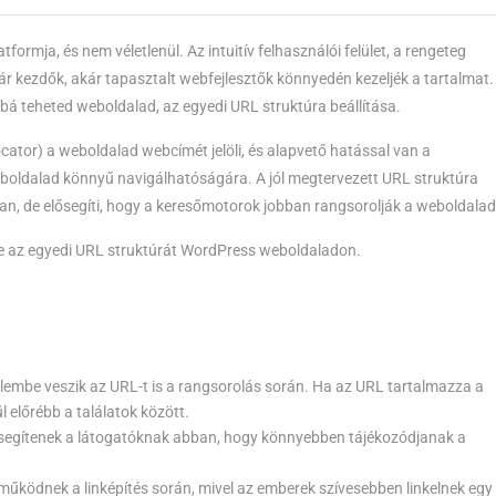
ormja, és nem véletlenül. Az intuitív felhasználói felület, a rengeteg
ár kezdők, akár tapasztalt webfejlesztők könnyedén kezeljék a tartalmat.
bá teheted weboldalad, az egyedi URL struktúra beállítása.
ator) a weboldalad webcímét jelöli, és alapvető hatással van a
eboldalad könnyű navigálhatóságára. A jól megtervezett URL struktúra
n, de elősegíti, hogy a keresőmotorok jobban rangsorolják a weboldalad
be az egyedi URL struktúrát WordPress weboldaladon.
elembe veszik az URL-t is a rangsorolás során. Ha az URL tartalmazza a
l előrébb a találatok között.
k segítenek a látogatóknak abban, hogy könnyebben tájékozódjanak a
működnek a linképítés során, mivel az emberek szívesebben linkelnek egy 