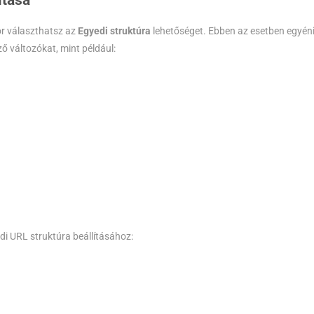
ítása
or választhatsz az
Egyedi struktúra
lehetőséget. Ebben az esetben egyén
 változókat, mint például:
di URL struktúra beállításához: