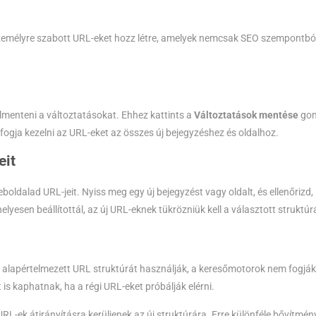
 személyre szabott URL-eket hozz létre, amelyek nemcsak SEO szempontbó
 elmenteni a változtatásokat. Ehhez kattints a
Változtatások mentése
go
 fogja kezelni az URL-eket az összes új bejegyzéshez és oldalhoz.
eit
oldalad URL-jeit. Nyiss meg egy új bejegyzést vagy oldalt, és ellenőrizd,
lyesen beállítottál, az új URL-eknek tükrözniük kell a választott struktúr
z alapértelmezett URL struktúrát használják, a keresőmotorok nem fogják
 is kaphatnak, ha a régi URL-eket próbálják elérni.
RL-ek átirányításra kerüljenek az új struktúrára. Erre különféle bővítmén