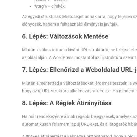
%tag%
– címkék.
Az egyedi struktúrák lehetőséget adnak arra, hogy teljesen
előnyösek, hanem a felhasználói élményt is javítják.
6. Lépés: Változások Mentése
Miután kiválasztottad a kívánt URL struktúrát, ne felejtsd el
az oldal alján. A WordPress mostantól az új struktúra szerint
7. Lépés: Ellenőrizd a Weboldalad URL-j
Miután elmentetted a változtatásokat, érdemes tesztelni a web
hogy az új URL struktúra alkalmazásra került-e. Ha mindent he
8. Lépés: A Régiek Átirányítása
Ha már rendelkezésre állnak régebbi bejegyzések, amelyek a
automatikusan felismerni az új URL-eket, és a látogatók hibát
A
301-es átirányítást
alkalmazva biztosíthatod, hogy a régi U