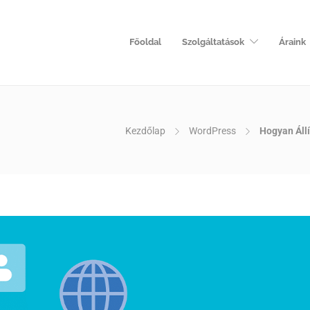
Főoldal
Szolgáltatások
Áraink
Kezdőlap
WordPress
Hogyan Áll