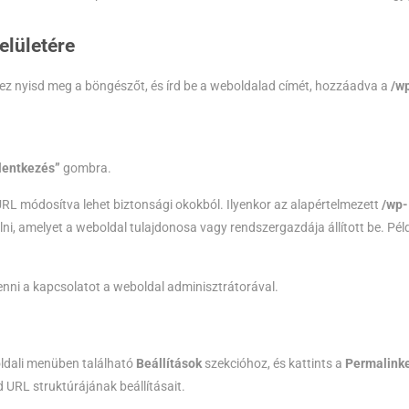
elületére
Ehhez nyisd meg a böngészőt, és írd be a weboldalad címét, hozzáadva a
/w
lentkezés”
gombra.
RL módosítva lehet biztonsági okokból. Ilyenkor az alapértelmezett
/wp-
lni, amelyet a weboldal tulajdonosa vagy rendszergazdája állított be. Pél
enni a kapcsolatot a weboldal adminisztrátorával.
 oldali menüben található
Beállítások
szekcióhoz, és kattints a
Permalink
 URL struktúrájának beállításait.