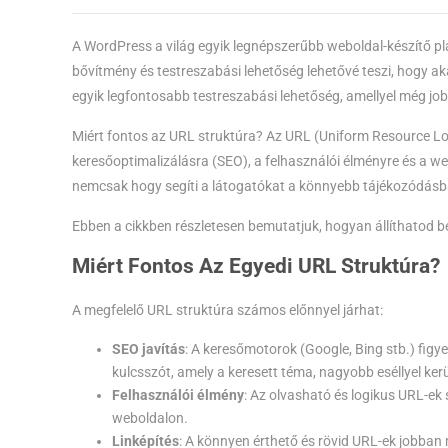
A WordPress a világ egyik legnépszerűbb weboldal-készítő platf
bővítmény és testreszabási lehetőség lehetővé teszi, hogy ak
egyik legfontosabb testreszabási lehetőség, amellyel még job
Miért fontos az URL struktúra? Az URL (Uniform Resource Loc
keresőoptimalizálásra (SEO), a felhasználói élményre és a w
nemcsak hogy segíti a látogatókat a könnyebb tájékozódásba
Ebben a cikkben részletesen bemutatjuk, hogyan állíthatod 
Miért Fontos Az Egyedi URL Struktúra?
A megfelelő URL struktúra számos előnnyel járhat:
SEO javítás
: A keresőmotorok (Google, Bing stb.) figy
kulcsszót, amely a keresett téma, nagyobb eséllyel kerü
Felhasználói élmény
: Az olvasható és logikus URL-e
weboldalon.
Linképítés
: A könnyen érthető és rövid URL-ek jobban 