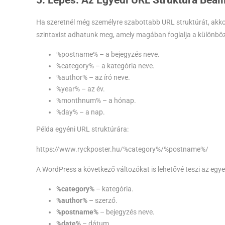
5. Lépés: Az Egyedi URL Struktúra Beáll
Ha szeretnél még személyre szabottabb URL struktúrát, akk
szintaxist adhatunk meg, amely magában foglalja a különböző
%postname%
– a bejegyzés neve.
%category%
– a kategória neve.
%author%
– az író neve.
%year%
– az év.
%monthnum%
– a hónap.
%day%
– a nap.
Példa egyéni URL struktúrára:
https://www.ryckposter.hu/%category%/%postname%/
A WordPress a következő változókat is lehetővé teszi az egye
%category%
– kategória.
%author%
– szerző.
%postname%
– bejegyzés neve.
%date%
– dátum.