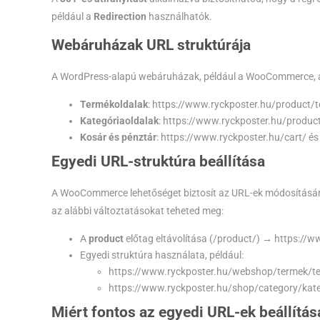
például a
Redirection
használhatók.
Webáruházak URL struktúrája
A WordPress-alapú webáruházak, például a WooCommerce, ala
Termékoldalak
:
https://www.ryckposter.hu/product/
Kategóriaoldalak
:
https://www.ryckposter.hu/produc
Kosár és pénztár
:
https://www.ryckposter.hu/cart/
é
Egyedi URL-struktúra beállítása
A WooCommerce lehetőséget biztosít az URL-ek módosításár
az alábbi változtatásokat teheted meg:
A
product
előtag eltávolítása (
/product/
) →
https://w
Egyedi struktúra használata, például:
https://www.ryckposter.hu/webshop/termek/t
https://www.ryckposter.hu/shop/category/kat
Miért fontos az egyedi URL-ek beállítá