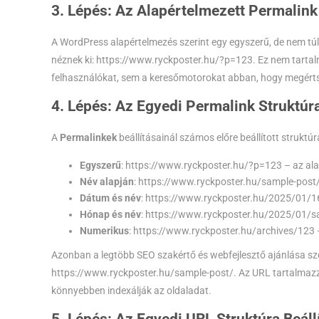
3. Lépés: Az Alapértelmezett Permalink
A WordPress alapértelmezés szerint egy egyszerű, de nem túl
néznek ki:
https://www.ryckposter.hu/?p=123
. Ez nem tarta
felhasználókat, sem a keresőmotorokat abban, hogy megértsé
4. Lépés: Az Egyedi Permalink Struktúr
A
Permalinkek
beállításainál számos előre beállított struktú
Egyszerű
:
https://www.ryckposter.hu/?p=123
– az al
Név alapján
:
https://www.ryckposter.hu/sample-post
Dátum és név
:
https://www.ryckposter.hu/2025/01/1
Hónap és név
:
https://www.ryckposter.hu/2025/01/s
Numerikus
:
https://www.ryckposter.hu/archives/123
Azonban a legtöbb SEO szakértő és webfejlesztő ajánlása sze
https://www.ryckposter.hu/sample-post/
. Az URL tartalmaz
könnyebben indexálják az oldaladat.