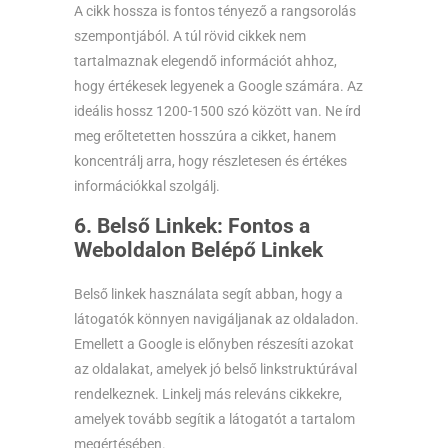
A cikk hossza is fontos tényező a rangsorolás
szempontjából. A túl rövid cikkek nem
tartalmaznak elegendő információt ahhoz,
hogy értékesek legyenek a Google számára. Az
ideális hossz 1200-1500 szó között van. Ne írd
meg erőltetetten hosszúra a cikket, hanem
koncentrálj arra, hogy részletesen és értékes
információkkal szolgálj.
6. Belső Linkek: Fontos a
Weboldalon Belépő Linkek
Belső linkek használata segít abban, hogy a
látogatók könnyen navigáljanak az oldaladon.
Emellett a Google is előnyben részesíti azokat
az oldalakat, amelyek jó belső linkstruktúrával
rendelkeznek. Linkelj más releváns cikkekre,
amelyek tovább segítik a látogatót a tartalom
megértésében.