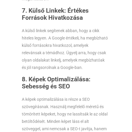
7. Külső Linkek: Értékes
Források Hivatkozása
A külső linkek segítenek abban, hogy a cikk
hiteles legyen. A Google értékeli, ha megbízható
külső forrásokra hivatkozol, amelyek
relevánsak a témádhoz. Ügyelj arra, hogy csak
olyan oldalakat linkelj, amelyek megbízhatóak
és jól rangsorolnak a Google-ban.
8. Képek Optimalizálása:
Sebesség és SEO
A képek optimalizálása is része a SEO
szövegírásnak. Használj megfelelő méretű és
tömörített képeket, hogy ne lassítsák le az oldal
betöltődését. Minden képet láss el alt
szöveggel, ami nemcsak a SEO-t javítja, hanem