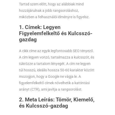
Tartsd szem előtt, hogy az alábbiak mind
hozzájárulnak a jobb rangsoroláshoz,
miközben a felhasználói élményre is figyelsz.
1. Címek: Legyen
Figyelemfelkeltő és Kulcsszó-
gazdag
A cikk címe az egyik legfontosabb SEO tényező.
A cím legyen vonzó, tartalmazza a kulcsszót, és
tükrözze a tartalom lényegét. A cím ne legyen
túl hosszú, ideális hossza 50-60 karakter között
mozogjon, hogy a Google ne vágja le. A
figyelemfelkeltő címek növelhetik a kattintási
arányt (CTR), ami javítja a rangsorolást.
2. Meta Leírás: Tömör, Kiemelő,
és Kulcsszó-gazdag