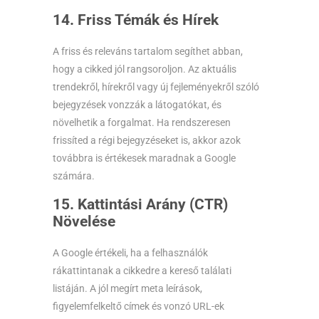
14. Friss Témák és Hírek
A friss és releváns tartalom segíthet abban,
hogy a cikked jól rangsoroljon. Az aktuális
trendekről, hírekről vagy új fejleményekről szóló
bejegyzések vonzzák a látogatókat, és
növelhetik a forgalmat. Ha rendszeresen
frissíted a régi bejegyzéseket is, akkor azok
továbbra is értékesek maradnak a Google
számára.
15. Kattintási Arány (CTR)
Növelése
A Google értékeli, ha a felhasználók
rákattintanak a cikkedre a kereső találati
listáján. A jól megírt meta leírások,
figyelemfelkeltő címek és vonzó URL-ek