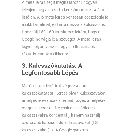
A meta leírás segít meghatározni, hogyan
jelenjen meg a cikked a keresőmotorok találati
listáján. A jó meta leírás pontosan összefoglalja
a cikk tartalmát, és tartalmazza a kulcsszót is.
Használj 150-160 karakteres leírást, hogy a
Google ne vágja le a szöveget. A meta leírás
legyen olyan vonzó, hogy a felhasználók
rákattintsanak a cikkedre.
3. Kulcsszókutatás: A
Legfontosabb Lépés
Mielőtt elkezdenél írni, végezz alapos
kulcsszókutatást. Keress olyan kulcsszavakat,
amelyek relevánsak a témádhoz, és amelyekre
magas a kereslet. Ne csak az elsődleges
kulcsszavakra koncentrálj, hanem használj
szorosabb kapcsolódó kulcsszavakat (LSI
kulcsszavakat) is. A Google gyakran