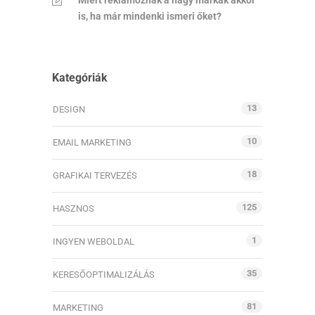
Miért reklámoznak a nagy márkák akkor
is, ha már mindenki ismeri őket?
Kategóriák
13
DESIGN
10
EMAIL MARKETING
18
GRAFIKAI TERVEZÉS
125
HASZNOS
1
INGYEN WEBOLDAL
35
KERESŐOPTIMALIZÁLÁS
81
MARKETING