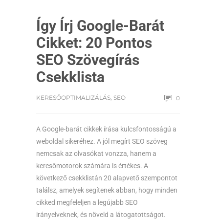
Így Írj Google-Barát
Cikket: 20 Pontos
SEO Szövegírás
Csekklista
KERESŐOPTIMALIZÁLÁS
,
SEO
0
A Google-barát cikkek írása kulcsfontosságú a
weboldal sikeréhez. A jól megírt SEO szöveg
nemcsak az olvasókat vonzza, hanem a
keresőmotorok számára is értékes. A
következő csekklistán 20 alapvető szempontot
találsz, amelyek segítenek abban, hogy minden
cikked megfeleljen a legújabb SEO
irányelveknek, és növeld a látogatottságot.