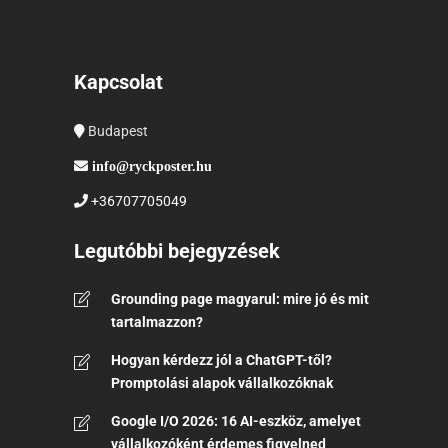
Kapcsolat
Budapest
info@ryckposter.hu
+36707705049
Legutóbbi bejegyzések
Grounding page magyarul: mire jó és mit
tartalmazzon?
Hogyan kérdezz jól a ChatGPT-től?
Promptolási alapok vállalkozóknak
Google I/O 2026: 16 AI-eszköz, amelyet
vállalkozóként érdemes figyelned