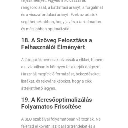
teljesítményét. Figyeld a kulcsszavak
rangsorolását, a kattintási arányt, a forgalmat
és a visszafordulási arányt. Ezek az adatok
segíthetnek abban, hogy javíts a tartalmadon
és még jobban optimalizáld.
18. A Szöveg Felosztása a
Felhasználói Élményért
A látogatók nemcsak olvassák a cikket, hanem
azt vizuálisan is könnyen fel akarják dolgozni.
Használj megfelelő formázást, bekezdéseket,
listákat, és releváns képeket, hogy a cikk
áttekinthető legyen.
19. A Keresőoptimalizálás
Folyamatos Frissítése
A SEO szabályai folyamatosan változnak. Ne
felejtsd el követni az iparági trendeket és a