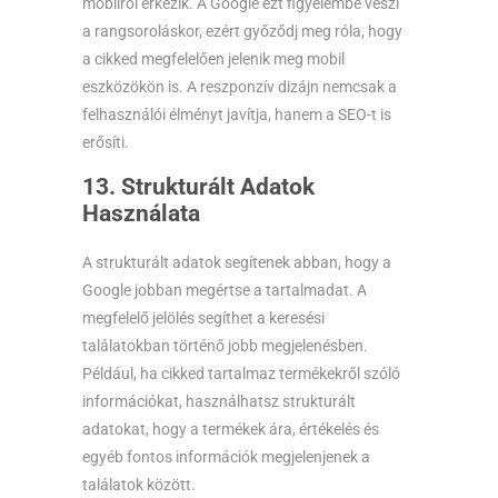
mobilról érkezik. A Google ezt figyelembe veszi
a rangsoroláskor, ezért győződj meg róla, hogy
a cikked megfelelően jelenik meg mobil
eszközökön is. A reszponzív dizájn nemcsak a
felhasználói élményt javítja, hanem a SEO-t is
erősíti.
13. Strukturált Adatok
Használata
A strukturált adatok segítenek abban, hogy a
Google jobban megértse a tartalmadat. A
megfelelő jelölés segíthet a keresési
találatokban történő jobb megjelenésben.
Például, ha cikked tartalmaz termékekről szóló
információkat, használhatsz strukturált
adatokat, hogy a termékek ára, értékelés és
egyéb fontos információk megjelenjenek a
találatok között.