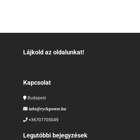
Lájkold az oldalunkat!
Kapcsolat
Budapest
info@ryckposter.hu
+36707705049
Legutóbbi bejegyzések