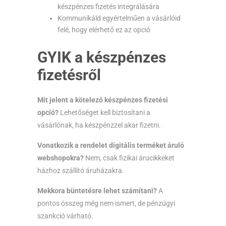
készpénzes fizetés integrálására
Kommunikáld egyértelműen a vásárlóid
felé, hogy elérhető ez az opció
GYIK a készpénzes
fizetésről
Mit jelent a kötelező készpénzes fizetési
opció?
Lehetőséget kell biztosítani a
vásárlónak, ha készpénzzel akar fizetni.
Vonatkozik a rendelet digitális terméket áruló
webshopokra?
Nem, csak fizikai árucikkeket
házhoz szállító áruházakra.
Mekkora büntetésre lehet számítani?
A
pontos összeg még nem ismert, de pénzügyi
szankció várható.