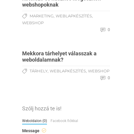
webshopoknak
,
,
MARKETING
WEBLAPKÉSZÍTÉS
WEBSHOP
0
Mekkora tárhelyet válasszak a
weboldalamnak?
,
,
TÁRHELY
WEBLAPKÉSZÍTÉS
WEBSHOP
0
Szólj hozzá te is!
Weboldalon (0)
Facebook fiókkal
Message