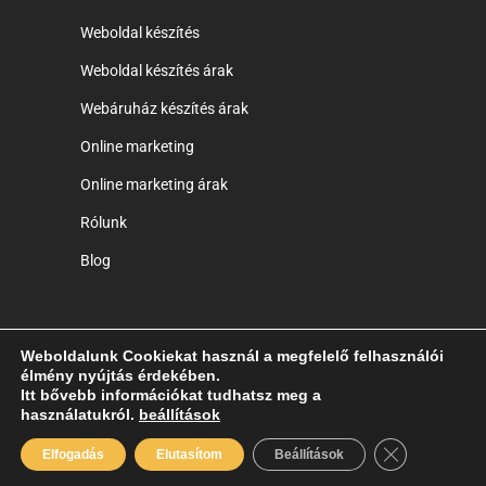
Weboldal készítés
Weboldal készítés árak
Webáruház készítés árak
Online marketing
Online marketing árak
Rólunk
Blog
Weboldalunk Cookiekat használ a megfelelő felhasználói
élmény nyújtás érdekében.
Copyright © 2014-2025 Ryck Poster Creative
Itt bővebb információkat tudhatsz meg a
használatukról.
Agency - Web-Graphic-Marketing |
beállítások
ÁSZF
|
Adatkezelési Tájékoztató
Close GDPR C
Elfogadás
Elutasítom
Beállítások