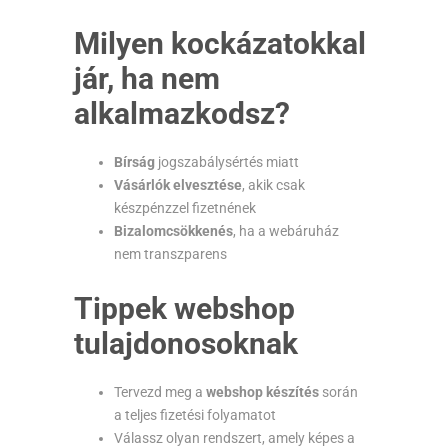
Milyen kockázatokkal
jár, ha nem
alkalmazkodsz?
Bírság
jogszabálysértés miatt
Vásárlók elvesztése
, akik csak
készpénzzel fizetnének
Bizalomcsökkenés
, ha a webáruház
nem transzparens
Tippek webshop
tulajdonosoknak
Tervezd meg a
webshop készítés
során
a teljes fizetési folyamatot
Válassz olyan rendszert, amely képes a