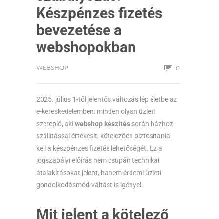
Készpénzes fizetés
bevezetése a
webshopokban
WEBSHOP
0
2025. július 1-től jelentős változás lép életbe az
e-kereskedelemben: minden olyan üzleti
szereplő, aki
webshop készítés
során házhoz
szállítással értékesít, kötelezően biztosítania
kell a készpénzes fizetés lehetőségét. Ez a
jogszabályi előírás nem csupán technikai
átalakításokat jelent, hanem érdemi üzleti
gondolkodásmód-váltást is igényel.
Mit jelent a kötelező