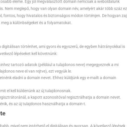
fontosabb eleme. Egy jól megválasztott domain nemcsak a weboldalunk
e is. Nem meglepő, hogy van olyan domain név, amelyért akár több száz ez
ól, fontos, hogy hivatalos és biztonságos módon történjen. De hogyan zajl
k meg a különbségeket és a folyamatokat.
digitálisan történhet, ami gyors és egyszerű, de egyben hátrányokkal is
övetkező lépéseket kell követnünk:
ainhez tartozó adatok (például a tulajdonos neve) megegyeznek a mi
ajdonos neve el van rejtve), ezt vegyük le.
eretnénk eladni a domain nevet. Ehhez küldjünk egy e-mailt a domain
mit el kell küldenünk az új tulajdonosnak.
 regisztrátoránál, a kapott azonosítóval regisztrálhatja a domain nevet.
nik, és az új tulajdonos használhatja a domain-t.
te
abb, mivel nem intézhető el digitálisan és gyorsan. A következő lépések