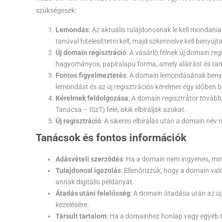
szükségesek:
Lemondás
: Az aktuális tulajdonosnak le kell mondani
tanúval hitelesíttetni kell, majd szkennelve kell benyújta
Új domain regisztráció
: A vásárló félnek új domain reg
hagyományos, papíralapú forma, amely aláírást és tanú
Fontos figyelmeztetés
: A domain lemondásának benyúj
lemondást és az új regisztrációs kérelmet egy időben b
Kérelmek feldolgozása
: A domain regisztrátor továbbí
Tanácsa – ISzT) felé, akik elbírálják azokat.
Új regisztráció
: A sikeres elbírálás után a domain név 
Tanácsok és fontos információk
Adásvételi szerződés
: Ha a domain nem ingyenes, min
Tulajdonosi igazolás
: Ellenőrizzük, hogy a domain val
annak digitális példányát.
Átadás utáni felelősség
: A domain átadása után az új
kezelésére.
Társult tartalom
: Ha a domainhez honlap vagy egyéb tar