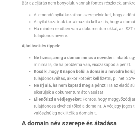
Bár az eljárás nem bonyolult, vannak fontos részletek, amikre f
A lemondó nyilatkozatban szerepelnie kell, hogy a dön
A nyilatkozatnak tartalmaznia kell azt is, hogy a domai
Ha minden rendben van a dokumentumokkal, az ISZT szin
tulajdonos nevére.
Ajánlások és tippek
:
Ne fizess, amíg a domain nincs a neveden
: Inkább üg
minimális, de ha probléma van, visszakapod a pénzt.
Kösd ki, hogy 8 napon belül a domain a nevedre kerül
tulajdonosváltás, akkor kötbért kell fizetni, pl. heti 25
Ne írj alá, ha nem kaptad meg a pénzt
: Ha az eladó sü
elkerüljék a dokumentum átolvasását!
Ellenőrizd a védjegyeket
: Fontos, hogy meggyőződj ar
tulajdonosa elveheti tőled a domaint. A védjegy jogos tu
valószínűleg neki ítélik a domain-t.
A domain név szerepe és átadása