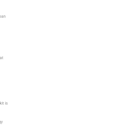
ában
at
it is
gy