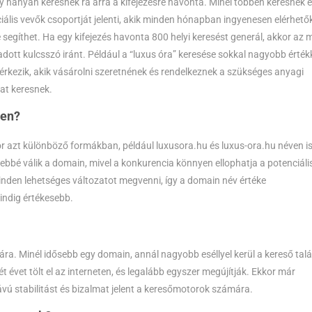
y hányan keresnek rá arra a kifejezésre havonta. Minél többen keresnek 
iális vevők csoportját jelenti, akik minden hónapban ingyenesen elérhető
gíthet. Ha egy kifejezés havonta 800 helyi keresést generál, akkor az 
 adott kulcsszó iránt. Például a “luxus óra” keresése sokkal nagyobb érték
l érkezik, akik vásárolni szeretnének és rendelkeznek a szükséges anyagi
kat keresnek.
ben?
kor azt különböző formákban, például luxusora.hu és luxus-ora.hu néven i
sebbé válik a domain, mivel a konkurencia könnyen ellophatja a potenciáli
inden lehetséges változatot megvenni, így a domain név értéke
indig értékesebb.
a. Minél idősebb egy domain, annál nagyobb eséllyel kerül a kereső talá
ét évet tölt el az interneten, és legalább egyszer megújítják. Ekkor már
vú stabilitást és bizalmat jelent a keresőmotorok számára.