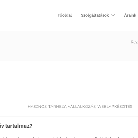
Főoldal
Szolgáltatások
Áraink
Kez
HASZNOS
,
TÁRHELY
,
VÁLLALKOZÁS
,
WEBLAPKÉSZÍTÉS
év tartalmaz?