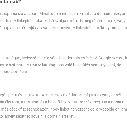
mutatnak?
esőoptimalizálásában. Minél több minőségi link mutat a domainünkre, an
lenthet. A linképítést akár külső szolgáltatótól is megvásárolhatjuk, vagy
10 nap alatt elérhetjük a kívánt eredményt. A linképítés hatékony módja a
t katalógus, kedvezően befolyásolja a domain értékét. A Google szereti, 
őmotor számára. A DMOZ katalógusba való bekerülés nem egyszerű, de
n rangsorolását.
t jelzi 0 és 10 között. A 3-as érték az átlagos, míg a 4-es vagy ennél
 életkora, a tartalom és a bejövő linkek határozzák meg. Ha a domain 
más cégek fizessenek azért, hogy linket helyezzenek el a weboldalon, am
ző, amely segíthet növelni a domain értékét.