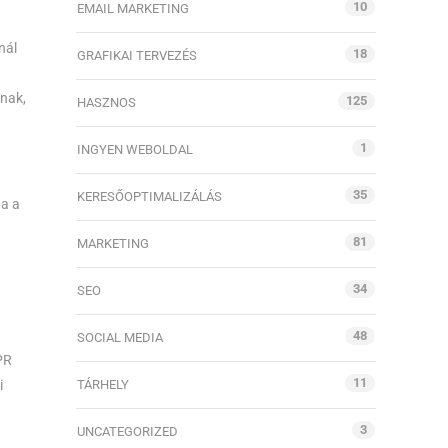
10
EMAIL MARKETING
nál
18
GRAFIKAI TERVEZÉS
nnak,
125
HASZNOS
1
INGYEN WEBOLDAL
35
KERESŐOPTIMALIZÁLÁS
ha a
81
MARKETING
34
SEO
48
SOCIAL MEDIA
PR
11
i
TÁRHELY
3
UNCATEGORIZED