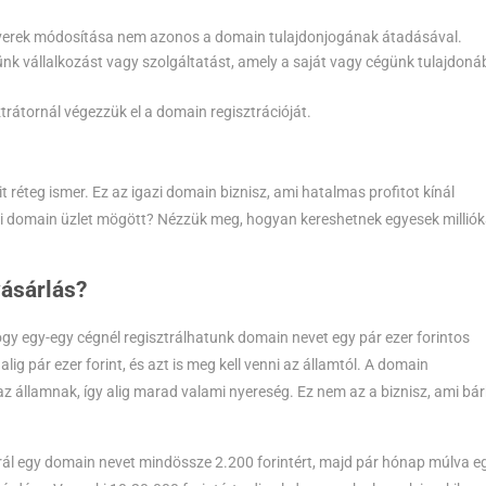
verek módosítása nem azonos a domain tulajdonjogának átadásával.
ünk vállalkozást vagy szolgáltatást, amely a saját vagy cégünk tulajdon
trátornál végezzük el a domain regisztrációját.
t réteg ismer. Ez az igazi domain biznisz, ami hatalmas profitot kínál
gazi domain üzlet mögött? Nézzük meg, hogyan kereshetnek egyesek milliók
vásárlás?
y egy-egy cégnél regisztrálhatunk domain nevet egy pár ezer forintos
lig pár ezer forint, és azt is meg kell venni az államtól. A domain
z államnak, így alig marad valami nyereség. Ez nem az a biznisz, ami bárk
ztrál egy domain nevet mindössze 2.200 forintért, majd pár hónap múlva e