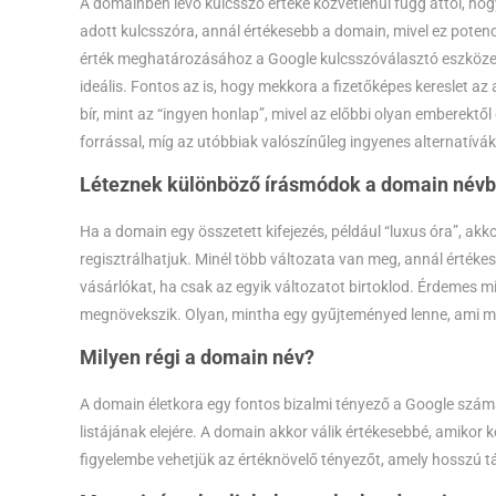
A domainben lévő kulcsszó értéke közvetlenül függ attól, hog
adott kulcsszóra, annál értékesebb a domain, mivel ez potenc
érték meghatározásához a Google kulcsszóválasztó eszköze se
ideális. Fontos az is, hogy mekkora a fizetőképes kereslet az
bír, mint az “ingyen honlap”, mivel az előbbi olyan emberektő
forrással, míg az utóbbiak valószínűleg ingyenes alternatívá
Léteznek különböző írásmódok a domain név
Ha a domain egy összetett kifejezés, például “luxus óra”, ak
regisztrálhatjuk. Minél több változata van meg, annál értéke
vásárlókat, ha csak az egyik változatot birtoklod. Érdemes m
megnövekszik. Olyan, mintha egy gyűjteményed lenne, ami m
Milyen régi a domain név?
A domain életkora egy fontos bizalmi tényező a Google számár
listájának elejére. A domain akkor válik értékesebbé, amikor k
figyelembe vehetjük az értéknövelő tényezőt, amely hosszú tá