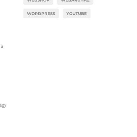
WEBSHOP
WEBÁRUHÁZ
WORDPRESS
YOUTUBE
 a
vagy