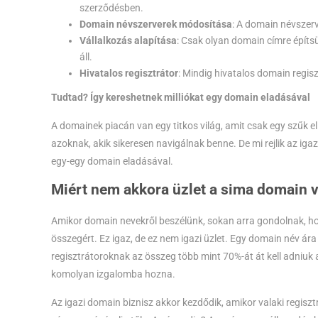
szerződésben.
Domain névszerverek módosítása
: A domain névszer
Vállalkozás alapítása
: Csak olyan domain címre építs
áll.
Hivatalos regisztrátor
: Mindig hivatalos domain regisz
Tudtad? Így kereshetnek milliókat egy domain eladásával
A domainek piacán van egy titkos világ, amit csak egy szűk eli
azoknak, akik sikeresen navigálnak benne. De mi rejlik az i
egy-egy domain eladásával.
Miért nem akkora üzlet a sima domain 
Amikor domain nevekről beszélünk, sokan arra gondolnak, hog
összegért. Ez igaz, de ez nem igazi üzlet. Egy domain név ára a
regisztrátoroknak az összeg több mint 70%-át át kell adniuk a
komolyan izgalomba hozna.
Az igazi domain biznisz akkor kezdődik, amikor valaki regis