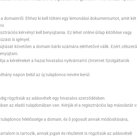
a a domainről. Ehhez ki kell tölteni egy lemondási dokumentumot, amit két
ni.
isztrációs kérvényt kell benyújtania. Ez lehet online űrlap kitöltése vagy
zást is igényel.
tását követően a domain bárki számára elérhetővé válik. Ezért célszerű
enyújtani.
tja a kérelmeket a hazai hivatalos nyilvántartó (Internet Szolgáltatók
néhány napon belül az új tulajdonos nevére kerül.
dig rögzítsük az adásvételt egy hivatalos szerződésben.
óban az eladó tulajdonában van. Kérjük el a regisztrációs lap másolatát 
 tulajdonos felelőssége a domain, és ő jogosult annak módosítására,
talom is tartozik, annak jogait és részleteit is rögzítsük az adásvételi