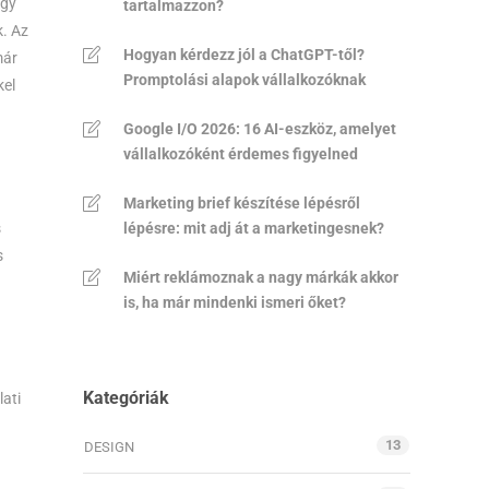
egy
tartalmazzon?
k. Az
Hogyan kérdezz jól a ChatGPT-től?
már
Promptolási alapok vállalkozóknak
kel
Google I/O 2026: 16 AI-eszköz, amelyet
vállalkozóként érdemes figyelned
Marketing brief készítése lépésről
s
lépésre: mit adj át a marketingesnek?
s
Miért reklámoznak a nagy márkák akkor
is, ha már mindenki ismeri őket?
Kategóriák
lati
13
DESIGN