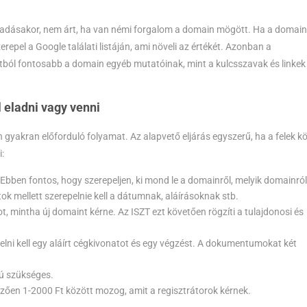
ladásakor, nem árt, ha van némi forgalom a domain mögött. Ha a domain
zerepel a Google találati listáján, ami növeli az értékét. Azonban a
ból fontosabb a domain egyéb mutatóinak, mint a kulcsszavak és linkek
 eladni vagy venni
gyakran előforduló folyamat. Az alapvető eljárás egyszerű, ha a felek k
:
t. Ebben fontos, hogy szerepeljen, ki mond le a domainről, melyik domainró
ok mellett szerepelnie kell a dátumnak, aláírásoknak stb.
pot, mintha új domaint kérne. Az ISZT ezt követően rögzíti a tulajdonosi és
ékelni kell egy aláírt cégkivonatot és egy végzést. A dokumentumokat két
ú szükséges.
emzően 1-2000 Ft között mozog, amit a regisztrátorok kérnek.