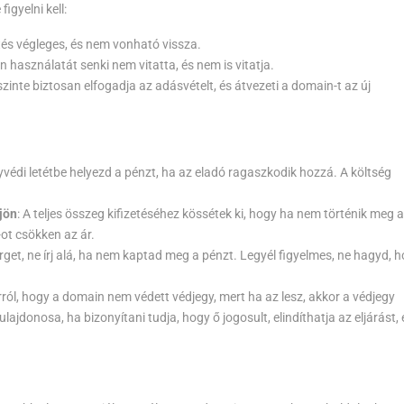
igyelni kell:
tés végleges, és nem vonható vissza.
n használatát senki nem vitatta, és nem is vitatja.
te biztosan elfogadja az adásvételt, és átvezeti a domain-t az új
yvédi letétbe helyezd a pénzt, ha az eladó ragaszkodik hozzá. A költség
jön
: A teljes összeg kifizetéséhez kössétek ki, hogy ha nem történik meg a
%-ot csökken az ár.
rget, ne írj alá, ha nem kaptad meg a pénzt. Legyél figyelmes, ne hagyd, 
ról, hogy a domain nem védett védjegy, mert ha az lesz, akkor a védjegy
lajdonosa, ha bizonyítani tudja, hogy ő jogosult, elindíthatja az eljárást, 