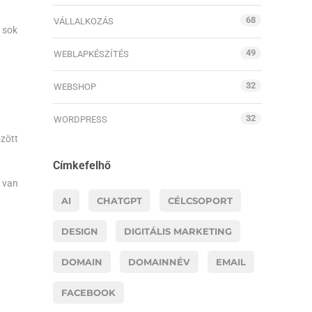
68
VÁLLALKOZÁS
 sok
49
WEBLAPKÉSZÍTÉS
32
WEBSHOP
32
WORDPRESS
özött
Címkefelhő
l van
AI
CHATGPT
CÉLCSOPORT
DESIGN
DIGITÁLIS MARKETING
DOMAIN
DOMAINNÉV
EMAIL
FACEBOOK