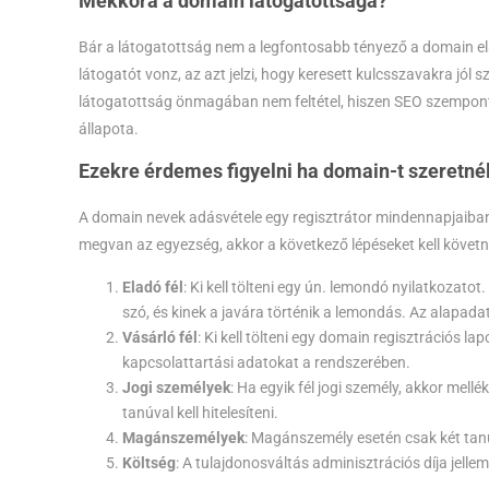
Mekkora a domain látogatottsága?
Bár a látogatottság nem a legfontosabb tényező a domain e
látogatót vonz, az azt jelzi, hogy keresett kulcsszavakra jól s
látogatottság önmagában nem feltétel, hiszen SEO szempont
állapota.
Ezekre érdemes figyelni ha domain-t szeretnél
A domain nevek adásvétele egy regisztrátor mindennapjaiban 
megvan az egyezség, akkor a következő lépéseket kell követni
Eladó fél
: Ki kell tölteni egy ún. lemondó nyilatkozato
szó, és kinek a javára történik a lemondás. Az alapadat
Vásárló fél
: Ki kell tölteni egy domain regisztrációs la
kapcsolattartási adatokat a rendszerében.
Jogi személyek
: Ha egyik fél jogi személy, akkor mell
tanúval kell hitelesíteni.
Magánszemélyek
: Magánszemély esetén csak két tan
Költség
: A tulajdonosváltás adminisztrációs díja jell