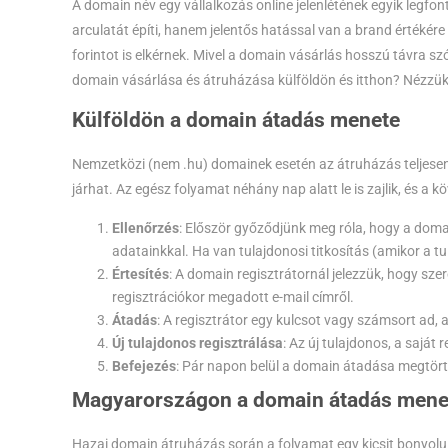
A domain név egy vállalkozás online jelenlétének egyik leg
arculatát építi, hanem jelentős hatással van a brand értékér
forintot is elkérnek. Mivel a domain vásárlás hosszú távra sz
domain vásárlása és átruházása külföldön és itthon? Nézzü
Külföldön a domain átadás menete
Nemzetközi (nem .hu) domainek esetén az átruházás teljesen 
járhat. Az egész folyamat néhány nap alatt le is zajlik, és a k
Ellenőrzés
: Először győződjünk meg róla, hogy a dom
adatainkkal. Ha van tulajdonosi titkosítás (amikor a tul
Értesítés
: A domain regisztrátornál jelezzük, hogy sz
regisztrációkor megadott e-mail címről.
Átadás
: A regisztrátor egy kulcsot vagy számsort ad, a
Új tulajdonos regisztrálása
: Az új tulajdonos, a saját
Befejezés
: Pár napon belül a domain átadása megtörté
Magyarországon a domain átadás mene
Hazai domain átruházás során a folyamat egy kicsit bonyolult