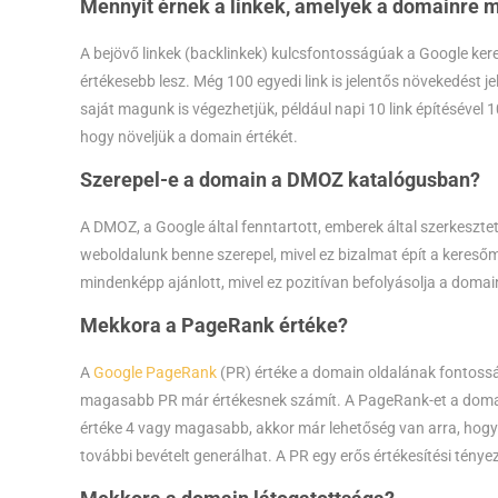
Mennyit érnek a linkek, amelyek a domainre 
A bejövő linkek (backlinkek) kulcsfontosságúak a Google ker
értékesebb lesz. Még 100 egyedi link is jelentős növekedést je
saját magunk is végezhetjük, például napi 10 link építésével 
hogy növeljük a domain értékét.
Szerepel-e a domain a DMOZ katalógusban?
A DMOZ, a Google által fenntartott, emberek által szerkesztet
weboldalunk benne szerepel, mivel ez bizalmat épít a keres
mindenképp ajánlott, mivel ez pozitívan befolyásolja a domai
Mekkora a PageRank értéke?
A
Google PageRank
(PR) értéke a domain oldalának fontosságá
magasabb PR már értékesnek számít. A PageRank-et a domain
értéke 4 vagy magasabb, akkor már lehetőség van arra, hogy 
további bevételt generálhat. A PR egy erős értékesítési ténye