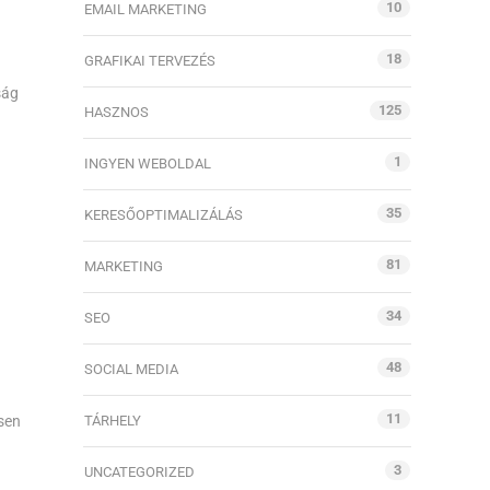
10
EMAIL MARKETING
18
GRAFIKAI TERVEZÉS
ság
125
HASZNOS
1
INGYEN WEBOLDAL
35
KERESŐOPTIMALIZÁLÁS
81
MARKETING
34
SEO
48
SOCIAL MEDIA
11
sen
TÁRHELY
3
UNCATEGORIZED