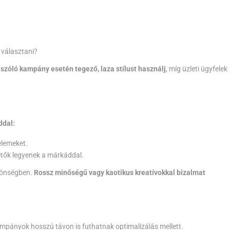
 választani?
 szóló kampány esetén tegező, laza stílust használj
, míg üzleti ügyfelek
ddal:
elemeket.
etők legyenek a márkáddal.
özönségben.
Rossz minőségű vagy kaotikus kreatívokkal bizalmat
mpányok hosszú távon is futhatnak optimalizálás mellett.