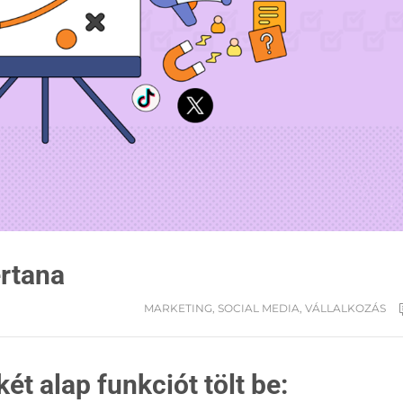
rtana
MARKETING
,
SOCIAL MEDIA
,
VÁLLALKOZÁS
 alap funkciót tölt be: