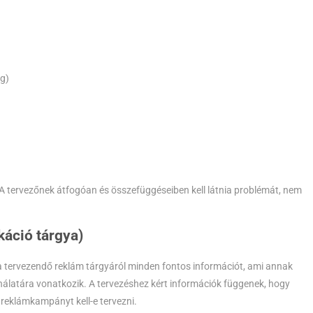
ég)
ie. A tervezőnek átfogóan és összefüggéseiben kell látnia problémát, nem
áció tárgya)
 a tervezendő reklám tárgyáról minden fontos információt, ami annak
ználatára vonatkozik. A tervezéshez kért információk függenek, hogy
 reklámkampányt kell-e tervezni.