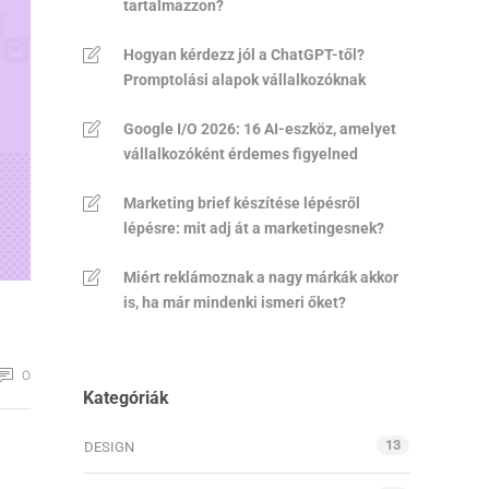
tartalmazzon?
Hogyan kérdezz jól a ChatGPT-től?
Promptolási alapok vállalkozóknak
Google I/O 2026: 16 AI-eszköz, amelyet
vállalkozóként érdemes figyelned
Marketing brief készítése lépésről
lépésre: mit adj át a marketingesnek?
Miért reklámoznak a nagy márkák akkor
is, ha már mindenki ismeri őket?
0
Kategóriák
13
DESIGN