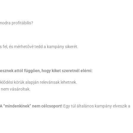
modra profitábilis?
ts fel, és mérhetővé tedd a kampány sikerét.
znek attól függően, hogy kiket szeretnél elérni:
lődési körük alapján relevánsak lehetnek.
e nem vásároltak.
A “mindenkinek” nem célcsoport!
Egy túl általános kampány elveszik a