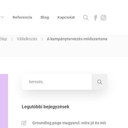
Referencia
Blog
Kapcsolat
őlap
Vállalkozás
A kampánytervezés módszertana
Legutóbbi bejegyzések
Grounding page magyarul: mire jó és mit