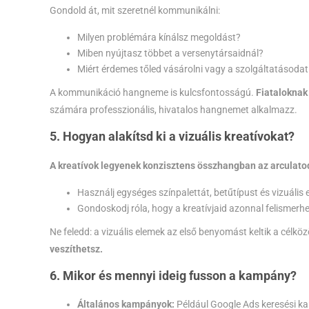
Gondold át, mit szeretnél kommunikálni:
Milyen problémára kínálsz megoldást?
Miben nyújtasz többet a versenytársaidnál?
Miért érdemes tőled vásárolni vagy a szolgáltatásodat
A kommunikáció hangneme is kulcsfontosságú.
Fiataloknak
számára professzionális, hivatalos hangnemet alkalmazz.
5. Hogyan alakítsd ki a vizuális kreatívokat?
A kreatívok legyenek konzisztens összhangban az arculato
Használj egységes színpalettát, betűtípust és vizuális 
Gondoskodj róla, hogy a kreatívjaid azonnal felismerh
Ne feledd: a vizuális elemek az első benyomást keltik a célk
veszíthetsz.
6. Mikor és mennyi ideig fusson a kampány?
Általános kampányok:
Például Google Ads keresési ka