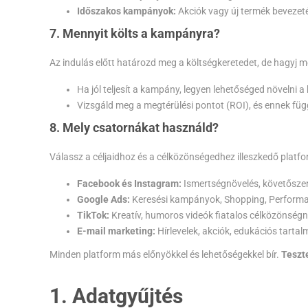
Időszakos kampányok:
Akciók vagy új termék bevezet
7. Mennyit költs a kampányra?
Az indulás előtt határozd meg a költségkeretedet, de hagyj 
Ha jól teljesít a kampány, legyen lehetőséged növelni a
Vizsgáld meg a megtérülési pontot (ROI), és ennek füg
8. Mely csatornákat használd?
Válassz a céljaidhoz és a célközönségedhez illeszkedő platf
Facebook és Instagram:
Ismertségnövelés, követőszer
Google Ads:
Keresési kampányok, Shopping, Perform
TikTok:
Kreatív, humoros videók fiatalos célközönségn
E-mail marketing:
Hírlevelek, akciók, edukációs tartal
Minden platform más előnyökkel és lehetőségekkel bír.
Teszt
1. Adatgyűjtés