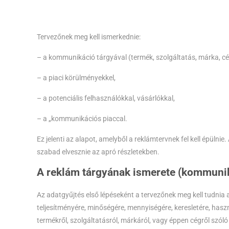
Tervezőnek meg kell ismerkednie:
– a kommunikáció tárgyával (termék, szolgáltatás, márka, c
– a piaci körülményekkel,
– a potenciális felhasználókkal, vásárlókkal,
– a „kommunikációs piaccal.
Ez jelenti az alapot, amelyből a reklámtervnek fel kell épüln
szabad elvesznie az apró részletekben.
A reklám tárgyának ismerete
(kommunik
Az adatgyűjtés első lépéseként a tervezőnek meg kell tudnia
teljesítményére, minőségére, mennyiségére, keresletére, has
termékről, szolgáltatásról, márkáról, vagy éppen cégről szóló