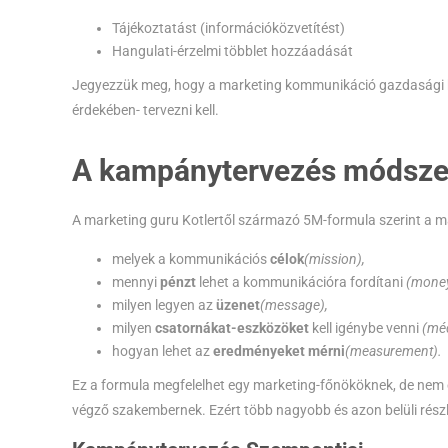
Tájékoztatást (információközvetítést)
Hangulati-érzelmi többlet hozzáadását
Jegyezzük meg, hogy a marketing kommunikáció gazdasági k
érdekében- tervezni kell.
A kampánytervezés módsze
A marketing guru Kotlertől származó 5M-formula szerint a 
melyek a kommunikációs
célok
(mission),
mennyi
pénzt
lehet a kommunikációra fordítani
(money
milyen legyen az
üzenet
(message),
milyen
csatornákat-eszközöket
kell igénybe venni
(méd
hogyan lehet az
eredményeket mérni
(measurement).
Ez a formula megfelelhet egy marketing-főnököknek, de nem 
végző szakembernek. Ezért több nagyobb és azon belüli rés