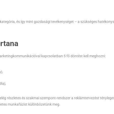
ategória, és így mint gazdasági tevékenységet – a szükséges hatékony
rtana
marketingkommunikációval kapcsolatban 5 fő döntést kell meghozni:
),
ia),
elég részletes és szakmai szempont-rendszer a reklámtervezést ténylege
zletes munkafázist különbözetünk meg.