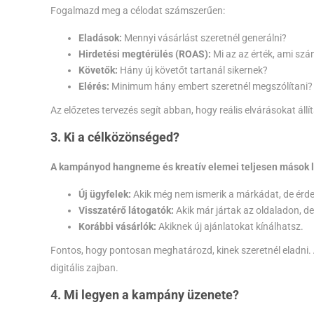
Fogalmazd meg a célodat számszerűen:
Eladások:
Mennyi vásárlást szeretnél generálni?
Hirdetési megtérülés (ROAS):
Mi az az érték, ami szá
Követők:
Hány új követőt tartanál sikernek?
Elérés:
Minimum hány embert szeretnél megszólítani?
Az előzetes tervezés segít abban, hogy reális elvárásokat állí
3. Ki a célközönséged?
A kampányod hangneme és kreatív elemei teljesen mások les
Új ügyfelek:
Akik még nem ismerik a márkádat, de érdek
Visszatérő látogatók:
Akik már jártak az oldaladon, d
Korábbi vásárlók:
Akiknek új ajánlatokat kínálhatsz.
Fontos, hogy pontosan meghatározd, kinek szeretnél eladni.
digitális zajban.
4. Mi legyen a kampány üzenete?