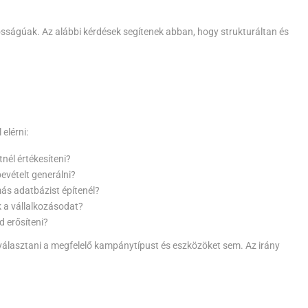
ságúak. Az alábbi kérdések segítenek abban, hogy strukturáltan és
elérni:
nél értékesíteni?
evételt generálni?
ás adatbázist építenél?
 a vállalkozásodat?
d erősíteni?
iválasztani a megfelelő kampánytípust és eszközöket sem. Az irány