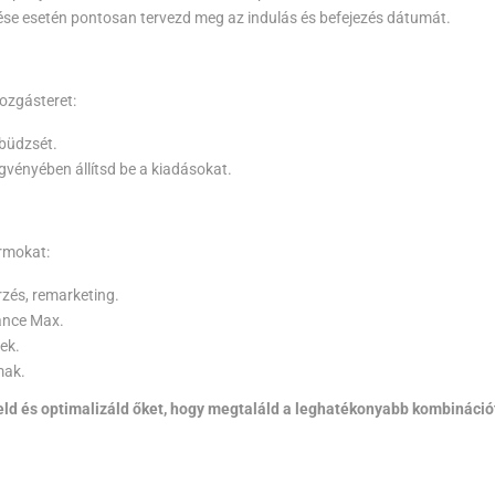
ése esetén pontosan tervezd meg az indulás és befejezés dátumát.
mozgásteret:
 büdzsét.
gvényében állítsd be a kiadásokat.
ormokat:
zés, remarketing.
ance Max.
ek.
mak.
eld és optimalizáld őket, hogy megtaláld a leghatékonyabb kombináció