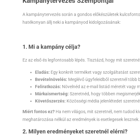
Kampánytervezés Szempontjai
A kampánytervezés során a gondos előkészületek kulcsfontos
hatékonyan állj neki a kampányod kidolgozásának:
1. Mi a kampány célja?
Ez az első és legfontosabb lépés. Tisztázd, hogy mit szeretnél 
Eladás:
Egy konkrét terméket vagy szolgáltatást szeret
Bevételnövelés:
Meglévő ügyfeleidből szeretnél több b
Feliratkozás:
Növelnéd az e-mail listád méretét vagy m
Márkaismertség:
Szeretnéd, hogy többen megismerjék
Követőszerzés:
Közösségi média jelenlétedet szeretné
Miért fontos ez?
Ha nem világos, mit szeretnél, nem tudod k
meghatározása nélkül az eredmények is esetlegesek lesznek.
2. Milyen eredményeket szeretnél elérni?