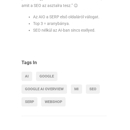
amit a SEO az asztalra tesz.” 😉
Az AIO a SERP első oldaláról válogat.
Top 3 = aranybánya.
SEO nélkül az AI-ban sincs esélyed.
Tags In
AI
GOOGLE
GOOGLE AI OVERVIEW
MI
SEO
SERP
WEBSHOP