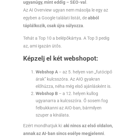
ugyanúgy, mint eddig – SEO-val
.
Az AI Overview ugyan nem másolja le egy az
egyben a Google találati listát, de
abból
táplálkozik, csak újra súlyozza
.
Tehát a Top 10 a belépőkártya. A Top 3 pedig
az, ami igazán ütős.
Képzelj el két webshopot:
Webshop A
– az 5. helyen van „futócipő
árak” kulcsszóra. Az AIO gyakran
előhúzza, néha még első ajánlásként is.
Webshop B
– a 12. helyen kullog
ugyanarra a kulcsszóra. Ő sosem fog
felbukkanni az AIO-ban, bármilyen
szuper a kínálata.
Ezért mondhatjuk ki:
aki nincs az első oldalon,
annak az AI-ban sincs esélye megjelenni
.