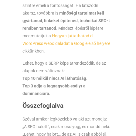
szintre emeli a fontosságát. Ha látszódni
akarsz, továbbra is
minőségi tartalmat kell
gyártanod, linkeket építened, technikai SEO-t
rendben tartanod
. Mindezt lépésről lépésre
megmutatjuk a
Hogyan juttathatod el
WordPress weboldaladat a Google első helyére
cikkünkben.
Lehet, hogy a SERP képe átrendeződik, de az
alapok nem változnak:
Top 10 nélkül nincs AI láthatóság.
Top 3 adja a legnagyobb esélyt a
dominanciára.
Összefoglalva
Szóval amikor legközelebb valaki azt mondja:
„A SEO halott”, csak mosolyogj, és mondd neki:
„Lehet, hogy halott… de az AI is csak abból él,