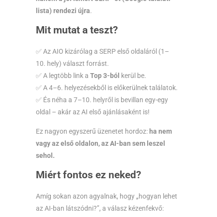
lista) rendezi újra
.
Mit mutat a teszt?
✅ Az AIO kizárólag a SERP első oldaláról (1–
10. hely) választ forrást.
✅ A legtöbb link a
Top 3-ból
kerül be.
✅ A 4–6. helyezésekből is előkerülnek találatok.
✅ És néha a 7–10. helyről is bevillan egy-egy
oldal – akár az AI első ajánlásaként is!
Ez nagyon egyszerű üzenetet hordoz:
ha nem
vagy az első oldalon, az AI-ban sem leszel
sehol.
Miért fontos ez neked?
Amíg sokan azon agyalnak, hogy „hogyan lehet
az AI-ban látszódni?”, a válasz kézenfekvő: