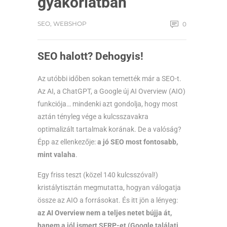
gyakorlatban
SEO
,
WEBSHOP
0
SEO halott? Dehogyis!
Az utóbbi időben sokan temették már a SEO-t.
Az AI, a ChatGPT, a Google új AI Overview (AIO)
funkciója… mindenki azt gondolja, hogy most
aztán tényleg vége a kulcsszavakra
optimalizált tartalmak korának. De a valóság?
Épp az ellenkezője:
a jó SEO most fontosabb,
mint valaha
.
Egy friss teszt (közel 140 kulcsszóval!)
kristálytisztán megmutatta, hogyan válogatja
össze az AIO a forrásokat. És itt jön a lényeg:
az AI Overview nem a teljes netet bújja át,
hanem a jól ismert SERP-et (Google találati