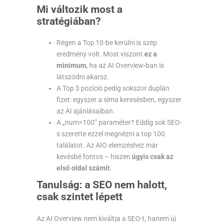
Mi változik most a
stratégiában?
Régen a Top 10-be kerülni is szép
eredmény volt. Most viszont
ez a
minimum
, ha az AI Overview-ban is
látszódni akarsz.
A Top 3 pozíció pedig sokszor duplán
fizet: egyszer a sima keresésben, egyszer
az AI ajánlásaiban.
A „num=100” paraméter? Eddig sok SEO-
s szerette ezzel megnézni a top 100
találatot. Az AIO elemzéshez már
kevésbé fontos – hiszen
úgyis csak az
első oldal számít
.
Tanulság: a SEO nem halott,
csak szintet lépett
Az AI Overview nem kiváltja a SEO-t, hanem új