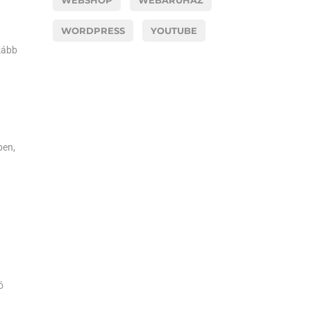
WEBSHOP
WEBÁRUHÁZ
WORDPRESS
YOUTUBE
nkább
ben,
ó