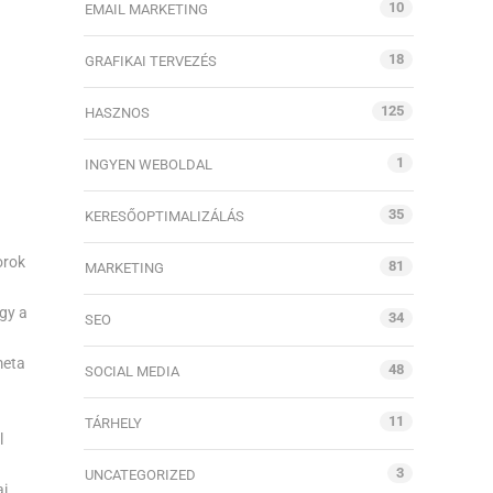
10
EMAIL MARKETING
18
GRAFIKAI TERVEZÉS
125
HASZNOS
1
INGYEN WEBOLDAL
35
KERESŐOPTIMALIZÁLÁS
orok
81
MARKETING
ogy a
34
SEO
meta
48
SOCIAL MEDIA
11
TÁRHELY
l
3
UNCATEGORIZED
ai