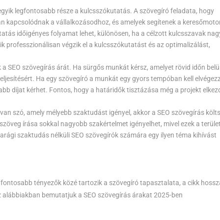
gyik legfontosabb része a kulcsszókutatás. A szövegíró feladata, hogy
ban kapcsolódnak a vállalkozásodhoz, és amelyek segítenek a keresőmoto
atás időigényes folyamat lehet, különösen, ha a célzott kulcsszavak nag
k professzionálisan végzik el a kulcsszókutatást és az optimalizálást,
 a SEO szövegírás árát. Ha sürgős munkát kérsz, amelyet rövid időn belül
 teljesítésért. Ha egy szövegíró a munkát egy gyors tempóban kell elvégezz
sabb díjat kérhet. Fontos, hogy a határidők tisztázása még a projekt elke
 van szó, amely mélyebb szaktudást igényel, akkor a SEO szövegírás költ
zöveg írása sokkal nagyobb szakértelmet igényelhet, mivel ezek a terüle
parági szaktudás nélküli SEO szövegírók számára egy ilyen téma kihívást
fontosabb tényezők közé tartozik a szövegíró tapasztalata, a cikk hossz
Az alábbiakban bemutatjuk a SEO szövegírás árakat 2025-ben