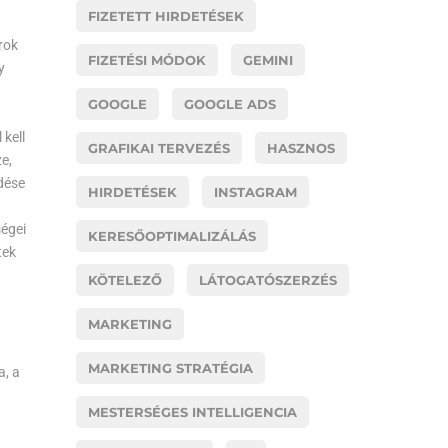
FIZETETT HIRDETÉSEK
rok
FIZETÉSI MÓDOK
GEMINI
y
GOOGLE
GOOGLE ADS
 kell
GRAFIKAI TERVEZÉS
HASZNOS
e,
zdése
HIRDETÉSEK
INSTAGRAM
ségei
KERESŐOPTIMALIZÁLÁS
tek
KÖTELEZŐ
LÁTOGATÓSZERZÉS
MARKETING
MARKETING STRATÉGIA
a, a
MESTERSÉGES INTELLIGENCIA