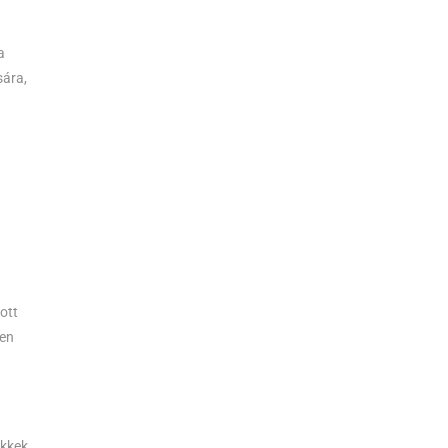
a
sára,
ott
sen
ikkek