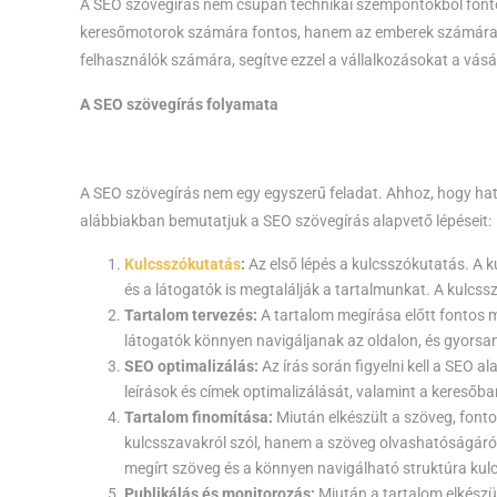
A SEO szövegírás nem csupán technikai szempontokból fonto
keresőmotorok számára fontos, hanem az emberek számára is. 
felhasználók számára, segítve ezzel a vállalkozásokat a vásá
A SEO szövegírás folyamata
A SEO szövegírás nem egy egyszerű feladat. Ahhoz, hogy hat
alábbiakban bemutatjuk a SEO szövegírás alapvető lépéseit:
Kulcsszókutatás
:
Az első lépés a kulcsszókutatás. A
és a látogatók is megtalálják a tartalmunkat. A kulcs
Tartalom tervezés:
A tartalom megírása előtt fontos m
látogatók könnyen navigáljanak az oldalon, és gyorsa
SEO optimalizálás:
Az írás során figyelni kell a SEO 
leírások és címek optimalizálását, valamint a keresőb
Tartalom finomítása:
Miután elkészült a szöveg, fonto
kulcsszavakról szól, hanem a szöveg olvashatóságáról és
megírt szöveg és a könnyen navigálható struktúra kul
Publikálás és monitorozás:
Miután a tartalom elkészült