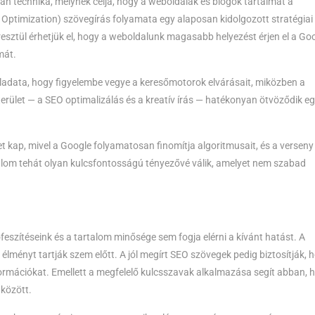
yan technika, melynek célja, hogy a weboldalak és blogok tartalmát a
Optimization) szövegírás folyamata egy alaposan kidolgozott stratégiai
esztül érhetjük el, hogy a weboldalunk magasabb helyezést érjen el a Go
mát.
eladata, hogy figyelembe vegye a keresőmotorok elvárásait, miközben a
erület — a SEO optimalizálás és a kreatív írás — hatékonyan ötvöződik e
kap, mivel a Google folyamatosan finomítja algoritmusait, és a verseny
orgalom tehát olyan kulcsfontosságú tényezővé válik, amelyet nem szabad
eszítéseink és a tartalom minősége sem fogja elérni a kívánt hatást. A
lményt tartják szem előtt. A jól megírt SEO szövegek pedig biztosítják, 
ormációkat. Emellett a megfelelő kulcsszavak alkalmazása segít abban, 
 között.