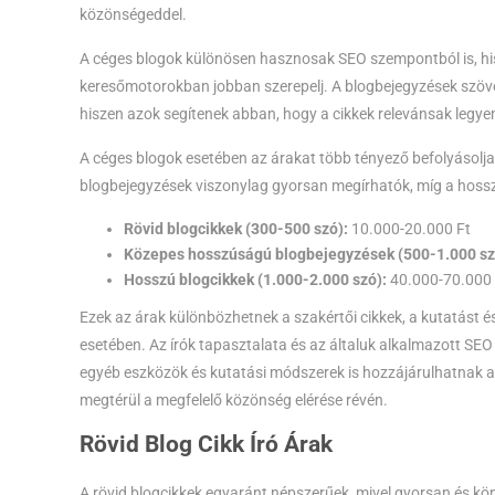
közönségeddel.
A céges blogok különösen hasznosak SEO szempontból is, his
keresőmotorokban jobban szerepelj. A blogbejegyzések szöve
hiszen azok segítenek abban, hogy a cikkek relevánsak legy
A céges blogok esetében az árakat több tényező befolyásolja.
blogbejegyzések viszonylag gyorsan megírhatók, míg a hossza
Rövid blogcikkek (300-500 szó):
10.000-20.000 Ft
Közepes hosszúságú blogbejegyzések (500-1.000 sz
Hosszú blogcikkek (1.000-2.000 szó):
40.000-70.000 
Ezek az árak különbözhetnek a szakértői cikkek, a kutatást és
esetében. Az írók tapasztalata és az általuk alkalmazott SEO 
egyéb eszközök és kutatási módszerek is hozzájárulhatnak
megtérül a megfelelő közönség elérése révén.
Rövid Blog Cikk Író Árak
A rövid blogcikkek egyaránt népszerűek, mivel gyorsan és kö