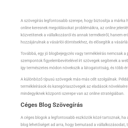
A szövegírás legfontosabb szerepe, hogy biztosítja a márka ha
online keresnek megoldásokat problémáikra, az online jelen
közvetítenek a vállalkozásról és annak termékeiről, hanem erő
hozzájárulnak a vásárlói döntésekhez, és elősegítik a vásárl
Továbbá, egy jó blogbejegyzés vagy termékleírás nemcsak a 
szempontok figyelembevételével írt szövegek segítenek a w
így természetes módon növekszik a látogatottság, és több ér
A különböző típusú szövegek más-más célt szolgálnak. Példá
termékleírások és kategóriaszövegek az eladások növelésére 
mindegyiknek központi szerepe van az online stratégiában.
Céges Blog Szövegírás
A céges blogok a legfontosabb eszközök közé tartoznak, ha 
blog lehetőséget ad arra, hogy bemutasd a vállalkozásodat, 