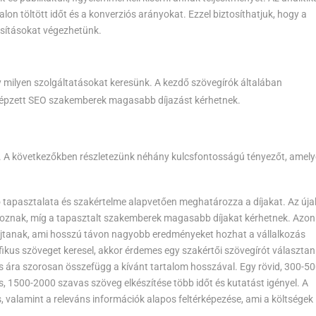
lon töltött időt és a konverziós arányokat. Ezzel biztosíthatjuk, hogy a
sításokat végezhetünk.
gy milyen szolgáltatásokat keresünk. A kezdő szövegírók általában
képzett SEO szakemberek magasabb díjazást kérhetnek.
. A következőkben részletezünk néhány kulcsfontosságú tényezőt, amely
 tapasztalata és szakértelme alapvetően meghatározza a díjakat. Az úja
oznak, míg a tapasztalt szakemberek magasabb díjakat kérhetnek. Azo
tanak, ami hosszú távon nagyobb eredményeket hozhat a vállalkozás
ikus szöveget keresel, akkor érdemes egy szakértői szövegírót választani
 ára szorosan összefügg a kívánt tartalom hosszával. Egy rövid, 300-5
s, 1500-2000 szavas szöveg elkészítése több időt és kutatást igényel. A
 valamint a releváns információk alapos feltérképezése, ami a költségek