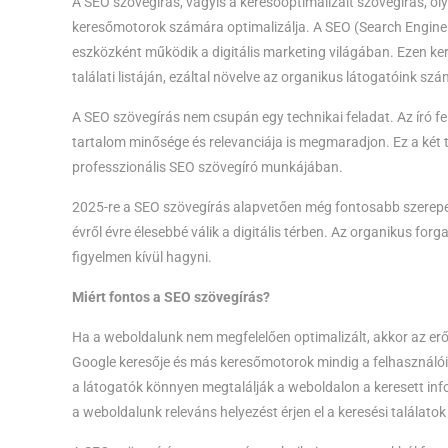
A SEO szövegírás, vagyis a keresőoptimalizált szövegírás, ol
keresőmotorok számára optimalizálja. A SEO (Search Engine 
eszközként működik a digitális marketing világában. Ezen ker
találati listáján, ezáltal növelve az organikus látogatóink szá
A SEO szövegírás nem csupán egy technikai feladat. Az író f
tartalom minősége és relevanciája is megmaradjon. Ez a két t
professzionális SEO szövegíró munkájában.
2025-re a SEO szövegírás alapvetően még fontosabb szerepet 
évről évre élesebbé válik a digitális térben. Az organikus f
figyelmen kívül hagyni.
Miért fontos a SEO szövegírás?
Ha a weboldalunk nem megfelelően optimalizált, akkor az erőf
Google keresője és más keresőmotorok mindig a felhasználói é
a látogatók könnyen megtalálják a weboldalon a keresett inf
a weboldalunk releváns helyezést érjen el a keresési találatok