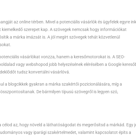
ngját az online térben. Mivel a potenciális vásárlók és ügyfelek egyre i
lét kiemelkedő szerepet kap. A szövegek nemcsak hogy információkat
sítik a márka imázsát is. A jól megírt szövegek tehát közvetlenül
ásokat.
potenciális vásárlókat vonzza, hanem a keresőmotorokat is. A SEO-
eboldalad vagy webshopod jobb helyezésének elérésében a Google kereső
deklődőt tudsz konvertálni vásárlóvá.
ul a blogcikkek gyakran a márka szakértői pozicionálására, míg a
összpontosítanak. De bármilyen típusú szövegről is legyen szó,
a célod az, hogy növeld a láthatóságodat és megerősítsd a márkád. Egy j
tudományos vagy iparági szakértelmedet, valamint kapcsolatot építs a