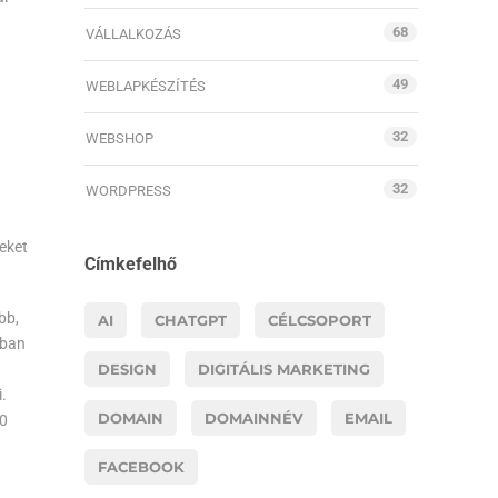
68
VÁLLALKOZÁS
49
WEBLAPKÉSZÍTÉS
32
WEBSHOP
32
WORDPRESS
eket
Címkefelhő
bb,
AI
CHATGPT
CÉLCSOPORT
nban
DESIGN
DIGITÁLIS MARKETING
.
DOMAIN
DOMAINNÉV
EMAIL
00
FACEBOOK