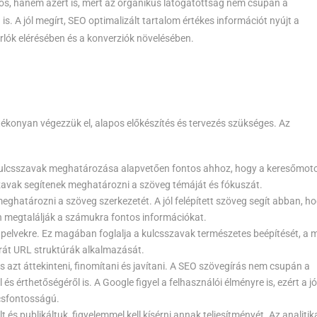
s, hanem azért is, mert az organikus látogatottság nem csupán a
A jól megírt, SEO optimalizált tartalom értékes információt nyújt a
rlók elérésében és a konverziók növelésében.
ékonyan végezzük el, alapos előkészítés és tervezés szükséges. Az
 kulcsszavak meghatározása alapvetően fontos ahhoz, hogy a keresőmot
szavak segítenek meghatározni a szöveg témáját és fókuszát.
eghatározni a szöveg szerkezetét. A jól felépített szöveg segít abban, h
n megtalálják a számukra fontos információkat.
alapelvekre. Ez magában foglalja a kulcsszavak természetes beépítését, a 
arát URL struktúrák alkalmazását.
s azt áttekinteni, finomítani és javítani. A SEO szövegírás nem csupán a
 érthetőségéről is. A Google figyel a felhasználói élményre is, ezért a jó
csfontosságú.
 és publikáltuk, figyelemmel kell kísérni annak teljesítményét. Az analitik