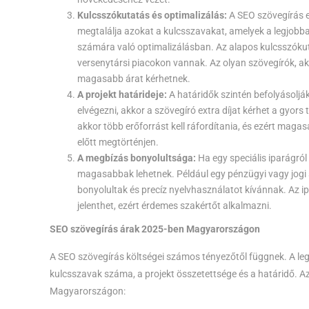
Kulcsszókutatás és optimalizálás:
A SEO szövegírás e
megtalálja azokat a kulcsszavakat, amelyek a legjob
számára való optimalizálásban. Az alapos kulcsszókut
versenytársi piacokon vannak. Az olyan szövegírók, aki
magasabb árat kérhetnek.
A projekt határideje:
A határidők szintén befolyásolják
elvégezni, akkor a szövegíró extra díjat kérhet a gyors
akkor több erőforrást kell ráfordítania, és ezért maga
előtt megtörténjen.
A megbízás bonyolultsága:
Ha egy speciális iparágról
magasabbak lehetnek. Például egy pénzügyi vagy jogi s
bonyolultak és precíz nyelvhasználatot kívánnak. Az i
jelenthet, ezért érdemes szakértőt alkalmazni.
SEO szövegírás árak 2025-ben Magyarországon
A SEO szövegírás költségei számos tényezőtől függnek. A leg
kulcsszavak száma, a projekt összetettsége és a határidő. 
Magyarországon: