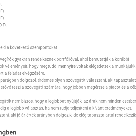
t
 Ft
 Ft
0 Ft
geld a következő szempontokat:
vegírók gyakran rendelkeznek portfólióval, ahol bemutatják a korábbi
ok véleményeit, hogy megtudd, mennyire voltak elégedettek a munkájukk
t a feladat elvégzésére.
iparágban dolgozol, érdemes olyan szövegírót választani, aki tapasztalat
ehetővé teszi a szövegíró számára, hogy jobban megértse a piacot és a cél
gírók nem biztos, hogy a legjobbat nyújtják, az árak nem minden esetbe
ig a legjobb választás, ha nem tudja teljesíteni a kívánt eredményeket.
ni, aki jó ár-érték arányban dolgozik, de elég tapasztalattal rendelkezik
ingben