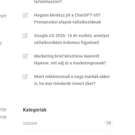
tartalmazzon?
Hogyan kérdezz jól a ChatGPT-től?
ogle
Promptolási alapok vállalkozóknak
Google I/O 2026: 16 AI-eszköz, amelyet
vállalkozóként érdemes figyelned
gy
Marketing brief készítése lépésről
lépésre: mit adj át a marketingesnek?
Miért reklámoznak a nagy márkák akkor
is, ha már mindenki ismeri őket?
hogy
Kategóriák
hogy
13
DESIGN