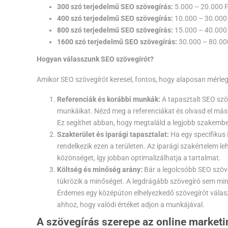
300 szó terjedelmű SEO szövegírás:
5.000 – 20.000 F
400 szó terjedelmű SEO szövegírás:
10.000 – 30.000
800 szó terjedelmű SEO szövegírás:
15.000 – 40.000
1600 szó terjedelmű SEO szövegírás:
30.000 – 80.00
Hogyan válasszunk SEO szövegírót?
Amikor SEO szövegírót keresel, fontos, hogy alaposan mérle
Referenciák és korábbi munkák:
A tapasztalt SEO szö
munkáikat. Nézd meg a referenciákat és olvasd el más
Ez segíthet abban, hogy megtaláld a legjobb szakember
Szakterület és iparági tapasztalat:
Ha egy specifikus 
rendelkezik ezen a területen. Az iparági szakértelem l
közönséget, így jobban optimalizálhatja a tartalmat.
Költség és minőség arány:
Bár a legolcsóbb SEO szöve
tükrözik a minőséget. A legdrágább szövegíró sem mind
Érdemes egy középúton elhelyezkedő szövegírót választa
ahhoz, hogy valódi értéket adjon a munkájával.
A szövegírás szerepe az online market