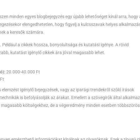
zen minden egyes blogbejegyzés egy újabb lehetőséget kínál arra, hogy 
gezésekor elengedhetetlen, hogy figyelj a kulcsszavak helyes alkalmazá
enek a keresők számára.
 Például a cikkek hossza, bonyolultsága és kutatási igénye. A rövid
bb, kutatást igénylő cikkek ára jóval magasabb lehet.
ó):
20.000-40.000 Ft
Ft
 elemzést igénylő bejegyzések, vagy az iparági trendekről szóló írások
technikák is befolyásolják az árakat. Emellett a szövegírók által alkalmaz
 a magasabb költségekhez, de a végeredmény minden esetben többszörö
nnyen emészthető információkat kínálnak az olvasóknak. Ezek a típusú c