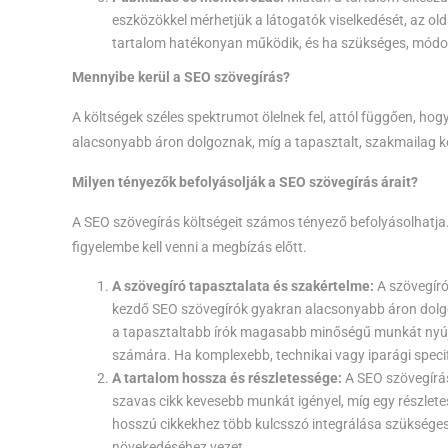
eszközökkel mérhetjük a látogatók viselkedését, az olda
tartalom hatékonyan működik, és ha szükséges, módo
Mennyibe kerül a SEO szövegírás?
A költségek széles spektrumot ölelnek fel, attól függően, ho
alacsonyabb áron dolgoznak, míg a tapasztalt, szakmailag 
Milyen tényezők befolyásolják a SEO szövegírás árait?
A SEO szövegírás költségeit számos tényező befolyásolhatja
figyelembe kell venni a megbízás előtt.
A szövegíró tapasztalata és szakértelme:
A szövegíró
kezdő SEO szövegírók gyakran alacsonyabb áron dolg
a tapasztaltabb írók magasabb minőségű munkát nyúj
számára. Ha komplexebb, technikai vagy iparági specif
A tartalom hossza és részletessége:
A SEO szövegírás
szavas cikk kevesebb munkát igényel, míg egy részlete
hosszú cikkekhez több kulcsszó integrálása szükséges,
növekedéséhez vezet.