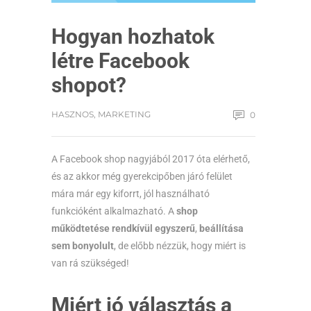
Hogyan hozhatok
létre Facebook
shopot?
HASZNOS
,
MARKETING
0
A Facebook shop nagyjából 2017 óta elérhető,
és az akkor még gyerekcipőben járó felület
mára már egy kiforrt, jól használható
funkcióként alkalmazható. A
shop
működtetése rendkívül egyszerű
,
beállítása
sem bonyolult
, de előbb nézzük, hogy miért is
van rá szükséged!
Miért jó választás a