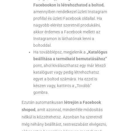
Facebookon is létrehozhatod a boltod
,
amennyiben rendelkezel üzleti Instagram
profillal és üzleti Facebook oldallal. Ha
nagyobb elérést szeretnél produkálni,
akkor érdemes a Facebook mellett az
Instagramon is láthatónak lenni a
boltoddal.
Ha továbblépsz, megjelenik a
„Katalógus
beállítása a termékeid bemutatásához”
pont, ahol kiválaszthatsz egy már létező
katalógust vagy pedig létrehozhatsz
egyet a boltod számára. Ha ezzel is
készen vagy, kattints a „Tovább”
gombra.
Ezután automatikusan
létrejön a Facebook
shopod
, amit azonnal, mindenféle módosítás
nélkül is közzétehetsz. Azonban ha szeretnél
még néhány beállítást, testreszabást elvégezni,