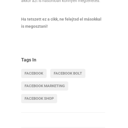
akkor azt is hasonlóan könnyen megteheted.
Ha tetszett ez a cikk, ne felejtsd el másokkal
is megosztani!
Tags In
FACEBOOK
FACEBOOK BOLT
FACEBOOK MARKETING
FACEBOOK SHOP