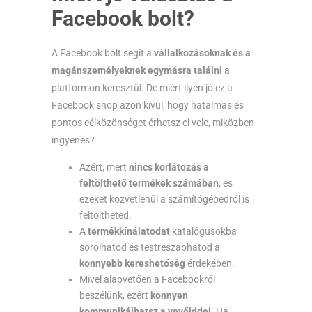
Facebook bolt?
A Facebook bolt segít a
vállalkozásoknak és a
magánszemélyeknek egymásra találni
a
platformon keresztül. De miért ilyen jó ez a
Facebook shop azon kívül, hogy hatalmas és
pontos célközönséget érhetsz el vele, miközben
ingyenes?
Azért, mert
nincs korlátozás a
feltölthető termékek számában
, és
ezeket közvetlenül a számítógépedről is
feltöltheted.
A
termékkínálatodat
katalógusokba
sorolhatod és testreszabhatod a
könnyebb kereshetőség
érdekében.
Mivel alapvetően a Facebookról
beszélünk, ezért
könnyen
kommunikálhatsz a vevőiddel
. Ha