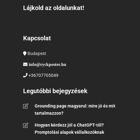
Lájkold az oldalunkat!
Kapcsolat
Budapest
info@ryckposter.hu
+36707705049
Legutóbbi bejegyzések
Grounding page magyarul: mire jó és mit
tartalmazzon?
Hogyan kérdezz jól a ChatGPT-től?
Promptolási alapok vállalkozóknak