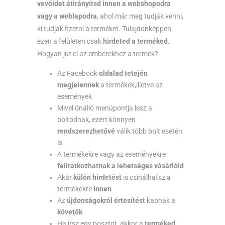
vevőidet átirányítsd innen a webshopodra
vagy a weblapodra
, ahol már meg tudják venni,
ki tudják fizetni a terméket. Tulajdonképpen
ezen a felületen csak
hirdeted a terméked
.
Hogyan jut el az emberekhez a termék?
Az Facebook
oldalad tetején
megjelennek
a termékek,illetve az
események
Mivel önálló menüpontja lesz a
boltodnak, ezért könnyen
rendszerezhetővé
válik több bolt esetén
is
A termékekre vagy az eseményekre
feliratkozhatnak a lehetséges vásárlóid
Akár
külön hirdetést
is csinálhatsz a
termékekre
innen
Az
újdonságokról értesítést
kapnak a
követők
Ha írsz egy posztot, akkor a
terméked