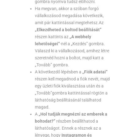
gombra nyomva tudsz előhozni.
Ha megvan, akkor a szóban forgó
vállalkozásod megadása következik,
amit pár kattintással megtehetsz.Az
„Elkezdheted a boltod beállítását”
részen kattints az
„A webhely
lehetőségei”
-nél a „Kezdés” gombra.
Válaszd ki a vállalkozásod, amihez létre
szeretnéd hozni a boltot, majd katt a
„Tovább” gombra.
A következdő lépésben a
„Fiók adatai”
részen kell megadnod a fiók nevét, majd
egy üzleti fiók kiválasztása után és a
„Tovább”gombra kattintással rögtön a
láthatóság beállításánál találhatod
magad.
A
„Hol tudják megnézni az emberek a
boltodat?”
részben beállíthatod a
láthatóságot. Ennek a résznek az a
lényege, hogy
Instagramon és