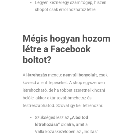
Legyen kéznél egy számítógép, hiszen
shopot csak erről hozhatsz létre!
Mégis hogyan hozom
létre a Facebook
boltot?
A
létrehozás
menete
nem túl bonyolult
, csak
kövesd a lenti lépéseket. A shop egyszerűen
létrehozható, de ha többet szeretnél kihozni
belőle, akkor akár továbbmehetsz és
testreszabhatod. Szóval így kell létrehozni:
Szükséged lesz az
„A boltod
létrehozása”
oldalra, amit a
Vállalkozáskezelőben az „Indítás”